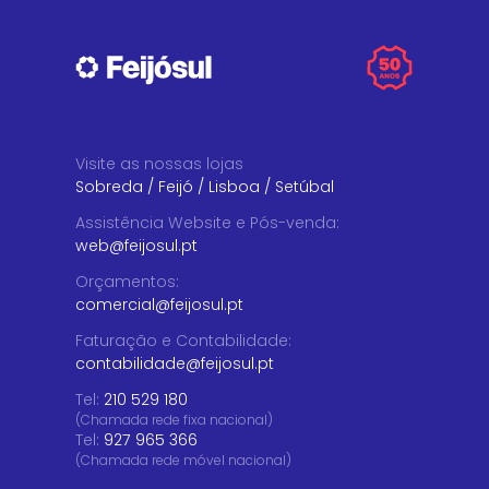
Visite as nossas lojas
Sobreda
/
Feijó
/
Lisboa
/
Setúbal
Assistência Website e Pós-venda
:
web@feijosul.pt
Orçamentos
:
comercial@feijosul.pt
Faturação e Contabilidade
:
contabilidade@feijosul.pt
Tel:
210 529 180
(Chamada rede fixa nacional)
Tel:
927 965 366
(Chamada rede móvel nacional)