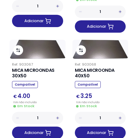
Adicionar
Adicionar
Ref.
903067
Ref.
903068
MICA MICROONDAS
MICA MICROONDA
30X50
40X50
Compatível
Compatível
4.00
3.25
€
€
IVA
não
incluído
IVA
não
incluído
Em Stock
Em Stock
Adicionar
Adicionar