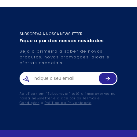
SUBSCREVA A NOSSA NEWSLETTER
Fique a par das nossas novidades
Seja o primeiro a saber de novos
produtos, novas promoções, dicas e
ofertas especiais.
Ao clicar em “Subscrever” está a inscrever-se na
nossa newsletter e a aceitar os
Termos e
Condições
e
Política de Privacidade
.