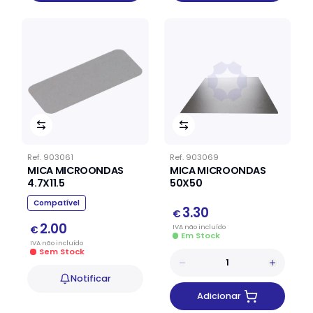
Ref.
903061
Ref.
903069
MICA MICROONDAS
MICA MICROONDAS
4.7X11.5
50X50
Compatível
3.30
€
2.00
IVA
não
incluído
€
Em Stock
IVA
não
incluído
Sem Stock
Notificar
Adicionar