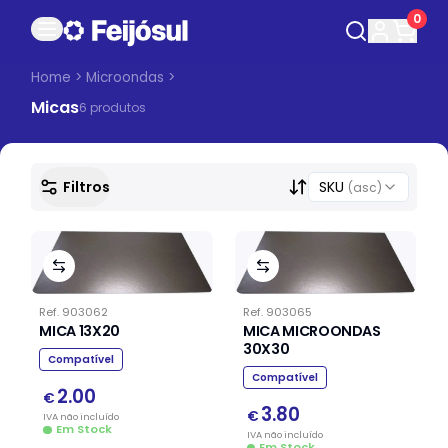
0
Home
>
Microondas
>
Micas
6
produto
s
Filtros
SKU
(asc)
Ref.
903062
Ref.
903065
MICA 13X20
MICA MICROONDAS
30X30
Compatível
Compatível
2.00
€
3.80
€
IVA
não
incluído
Em Stock
IVA
não
incluído
Em Stock