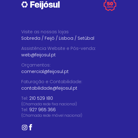
Visite as nossas lojas
Sobreda
/
Feijó
/
Lisboa
/
Setúbal
Assistência Website e Pós-venda
:
web@feijosul.pt
Orçamentos
:
comercial@feijosul.pt
Faturação e Contabilidade
:
contabilidade@feijosul.pt
Tel:
210 529 180
(Chamada rede fixa nacional)
Tel:
927 965 366
(Chamada rede móvel nacional)