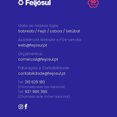
Visite as nossas lojas
Sobreda
/
Feijó
/
Lisboa
/
Setúbal
Assistência Website e Pós-venda
:
web@feijosul.pt
Orçamentos
:
comercial@feijosul.pt
Faturação e Contabilidade
:
contabilidade@feijosul.pt
Tel:
210 529 180
(Chamada rede fixa nacional)
Tel:
927 965 366
(Chamada rede móvel nacional)