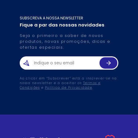
SUBSCREVA A NOSSA NEWSLETTER
Fique a par das nossas novidades
Seja o primeiro a saber de novos
produtos, novas promoções, dicas e
ofertas especiais.
Ao clicar em “Subscrever” está a inscrever-se na
nossa newsletter e a aceitar os
Termos e
Condições
e
Política de Privacidade
.