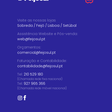
Visite as nossas lojas
Sobreda
/
Feijó
/
Lisboa
/
Setúbal
Assistência Website e Pós-venda
:
web@feijosul.pt
Orçamentos
:
comercial@feijosul.pt
Faturação e Contabilidade
:
contabilidade@feijosul.pt
Tel:
210 529 180
(Chamada rede fixa nacional)
Tel:
927 965 366
(Chamada rede móvel nacional)