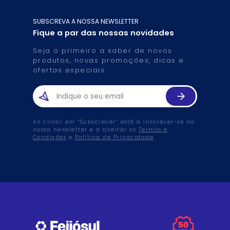
SUBSCREVA A NOSSA NEWSLETTER
Fique a par das nossas novidades
Seja o primeiro a saber de novos
produtos, novas promoções, dicas e
ofertas especiais.
Ao clicar em “Subscrever” está a inscrever-se na
nossa newsletter e a aceitar os
Termos e
Condições
e
Política de Privacidade
.