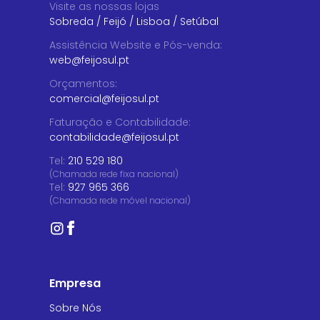
Visite as nossas lojas
Sobreda
/
Feijó
/
Lisboa
/
Setúbal
Assistência Website e Pós-venda
:
web@feijosul.pt
Orçamentos
:
comercial@feijosul.pt
Faturação e Contabilidade
:
contabilidade@feijosul.pt
Tel:
210 529 180
(Chamada rede fixa nacional)
Tel:
927 965 366
(Chamada rede móvel nacional)
Empresa
Sobre Nós