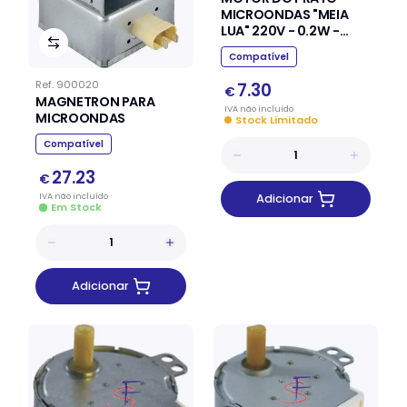
MICROONDAS "MEIA
LUA" 220V - 0.2W -
4RPM
Compatível
Ref.
900020
7.30
€
MAGNETRON PARA
IVA
não
incluído
MICROONDAS
Stock Limitado
Compatível
27.23
€
IVA
não
incluído
Adicionar
Em Stock
Adicionar