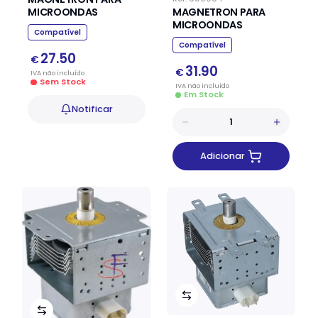
MAGNETRON PARA
MICROONDAS
MICROONDAS
Compatível
Compatível
27.50
€
31.90
€
IVA
não
incluído
Sem Stock
IVA
não
incluído
Em Stock
Notificar
Adicionar