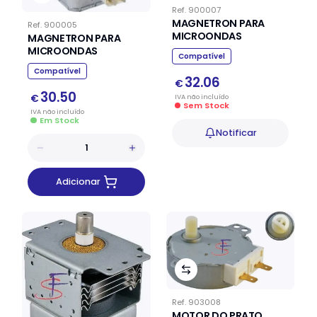
Ref.
900007
MAGNETRON PARA
Ref.
900005
MICROONDAS
MAGNETRON PARA
MICROONDAS
Compatível
Compatível
32.06
€
30.50
€
IVA
não
incluído
Sem Stock
IVA
não
incluído
Em Stock
Notificar
Adicionar
Ref.
903008
MOTOR DO PRATO