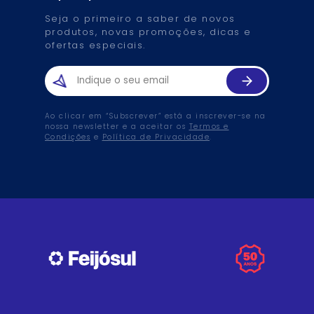
Seja o primeiro a saber de novos
produtos, novas promoções, dicas e
ofertas especiais.
Ao clicar em “Subscrever” está a inscrever-se na
nossa newsletter e a aceitar os
Termos e
Condições
e
Política de Privacidade
.