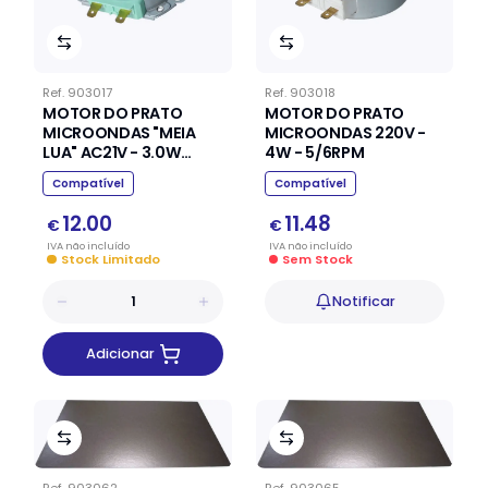
Ref.
903017
Ref.
903018
MOTOR DO PRATO
MOTOR DO PRATO
MICROONDAS "MEIA
MICROONDAS 220V -
LUA" AC21V - 3.0W
4W - 5/6RPM
2.5/3R.P.M.
Compatível
Compatível
12.00
11.48
€
€
IVA
não
incluído
IVA
não
incluído
Stock Limitado
Sem Stock
Notificar
Adicionar
Ref.
903062
Ref.
903065