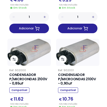
€
€
IVA
não
incluído
IVA
não
incluído
Em Stock
Em Stock
Adicionar
Adicionar
Ref.
902000
Ref.
902001
CONDENSADOR
CONDENSADOR
P/MICROONDAS 2100V
P/MICROONDAS 2100V
- 0,85uF
- 0,90uF
Compatível
Compatível
11.62
10.76
€
€
IVA
não
incluído
IVA
não
incluído
Em Stock
Em Stock