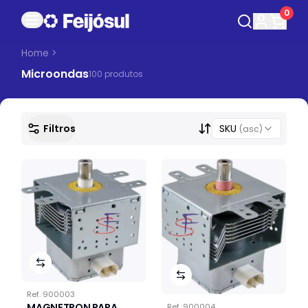
0
Home
>
Microondas
100
produto
s
Filtros
SKU
(asc)
Ref.
900003
MAGNETRON PARA
Ref.
900004