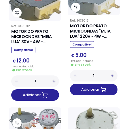
Ref.
903013
MOTOR DO PRATO
Ref.
903012
MICROONDAS "MEIA
MOTOR DO PRATO
LUA" 220V - 4W -
MICROONDAS "MEIA
5/6RPM
LUA" 30V - 4W -
Compatível
5/6RPM
Compatível
5.00
€
12.00
€
IVA
não
incluído
Em Stock
IVA
não
incluído
Em Stock
Adicionar
Adicionar