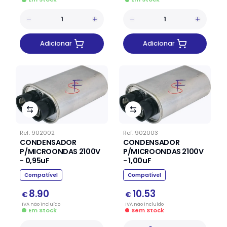
Adicionar
Adicionar
Ref.
902002
Ref.
902003
CONDENSADOR
CONDENSADOR
P/MICROONDAS 2100V
P/MICROONDAS 2100V
- 0,95uF
- 1,00uF
Compatível
Compatível
8.90
10.53
€
€
IVA
não
incluído
IVA
não
incluído
Em Stock
Sem Stock