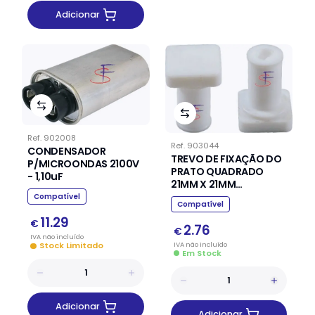
Adicionar
Ref.
902008
Ref.
903044
CONDENSADOR
TREVO DE FIXAÇÃO DO
P/MICROONDAS 2100V
PRATO QUADRADO
- 1,10uF
21MM X 21MM
P/MICROONDAS (5MM
Compatível
Compatível
X 30MM)
11.29
€
2.76
€
IVA
não
incluído
IVA
não
incluído
Stock Limitado
Em Stock
Adicionar
Adicionar