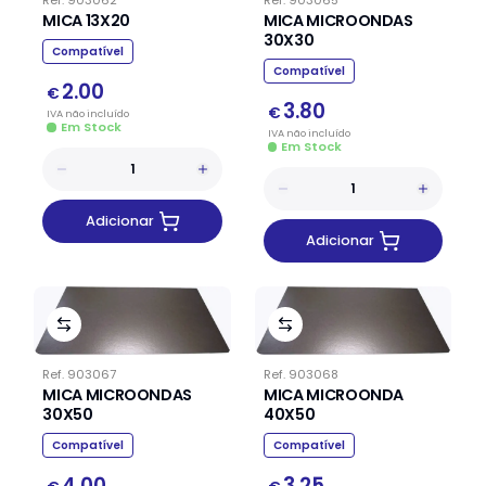
MICA 13X20
MICA MICROONDAS
30X30
Compatível
Compatível
2.00
€
3.80
€
IVA
não
incluído
Em Stock
IVA
não
incluído
Em Stock
Adicionar
Adicionar
Ref.
903067
Ref.
903068
MICA MICROONDAS
MICA MICROONDA
30X50
40X50
Compatível
Compatível
4.00
3.25