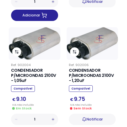
Notificar
Adicionar
Ref.
902004
Ref.
902006
CONDENSADOR
CONDENSADOR
P/MICROONDAS 2100V
P/MICROONDAS 2100V
- 1,05uF
- 1,20uF
Compatível
Compatível
9.10
9.75
€
€
IVA
não
incluído
IVA
não
incluído
Em Stock
Sem Stock
Notificar