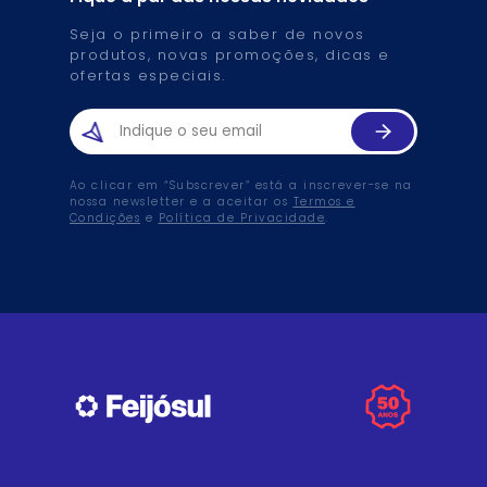
Seja o primeiro a saber de novos
produtos, novas promoções, dicas e
ofertas especiais.
Ao clicar em “Subscrever” está a inscrever-se na
nossa newsletter e a aceitar os
Termos e
Condições
e
Política de Privacidade
.