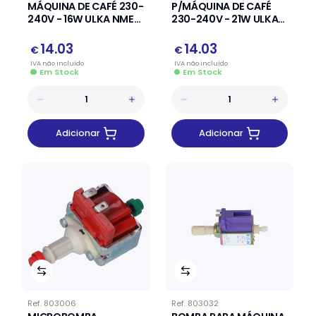
MÁQUINA DE CAFÉ 230-
P/MÁQUINA DE CAFÉ
240V - 16W ULKA NME
230-240V - 21W ULKA
TYPE:1
NMEHP TYPE:2
14.03
14.03
€
€
IVA
não
incluído
IVA
não
incluído
Em Stock
Em Stock
Adicionar
Adicionar
Ref.
803006
Ref.
803032