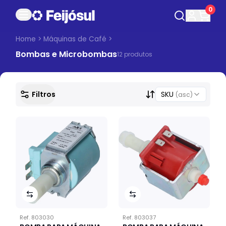
0
Home
>
Máquinas de Café
>
Bombas e Microbombas
12
produto
s
Filtros
SKU
(asc)
Ref.
803030
Ref.
803037