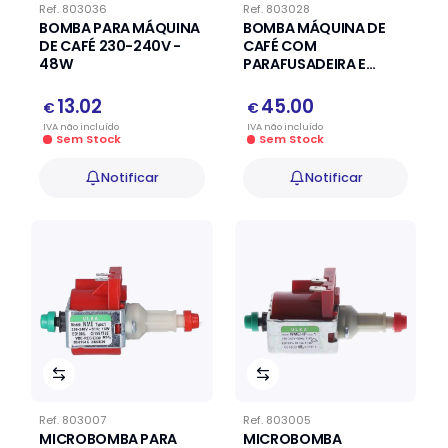
Ref.
803036
Ref.
803028
BOMBA PARA MÁQUINA
BOMBA MÁQUINA DE
DE CAFÉ 230-240V -
CAFÉ COM
48W
PARAFUSADEIRA E
ABRAÇADEIRA
13.02
45.00
€
€
IVA
não
incluído
IVA
não
incluído
Sem Stock
Sem Stock
Notificar
Notificar
Ref.
803007
Ref.
803005
MICROBOMBA PARA
MICROBOMBA