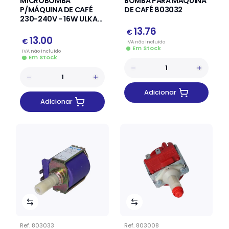
MICROBOMBA
BOMBA PARA MÁQUINA
P/MÁQUINA DE CAFÉ
DE CAFÉ 803032
230-240V - 16W ULKA
NME TYPE:3
13.76
€
13.00
€
IVA
não
incluído
Em Stock
IVA
não
incluído
Em Stock
Adicionar
Adicionar
Ref.
803033
Ref.
803008