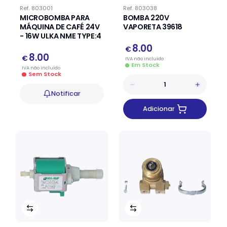
Ref.
803001
Ref.
803038
MICROBOMBA PARA
BOMBA 220V
MÁQUINA DE CAFÉ 24V
VAPORETA 39618
- 16W ULKA NME TYPE:4
8.00
€
8.00
€
IVA
não
incluído
Em Stock
IVA
não
incluído
Sem Stock
Notificar
Adicionar