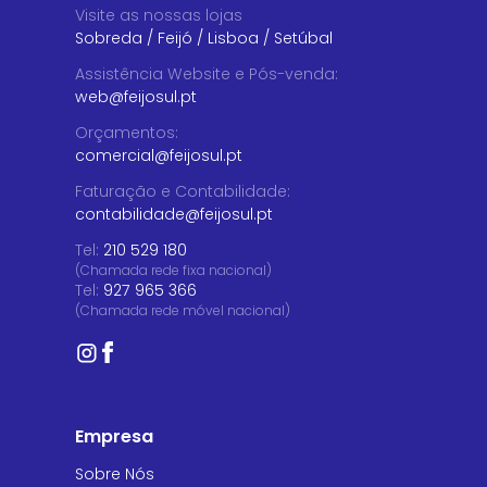
Visite as nossas lojas
Sobreda
/
Feijó
/
Lisboa
/
Setúbal
Assistência Website e Pós-venda
:
web@feijosul.pt
Orçamentos
:
comercial@feijosul.pt
Faturação e Contabilidade
:
contabilidade@feijosul.pt
Tel:
210 529 180
(Chamada rede fixa nacional)
Tel:
927 965 366
(Chamada rede móvel nacional)
Empresa
Sobre Nós