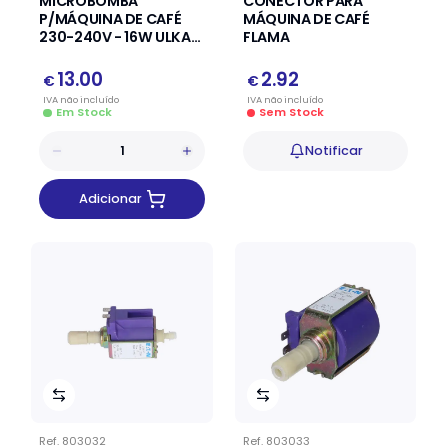
MICROBOMBA
CONECTOR PARA
P/MÁQUINA DE CAFÉ
MÁQUINA DE CAFÉ
230-240V - 16W ULKA
FLAMA
NME TYPE:3
13.00
2.92
€
€
IVA
não
incluído
IVA
não
incluído
Em Stock
Sem Stock
Notificar
Adicionar
Ref.
803032
Ref.
803033