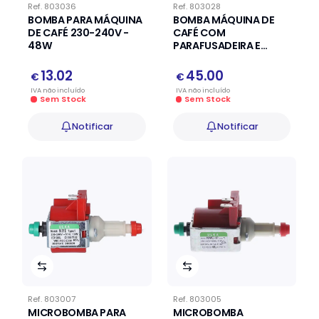
Ref.
803036
Ref.
803028
BOMBA PARA MÁQUINA
BOMBA MÁQUINA DE
DE CAFÉ 230-240V -
CAFÉ COM
48W
PARAFUSADEIRA E
ABRAÇADEIRA
13.02
45.00
€
€
IVA
não
incluído
IVA
não
incluído
Sem Stock
Sem Stock
Notificar
Notificar
Ref.
803007
Ref.
803005
MICROBOMBA PARA
MICROBOMBA