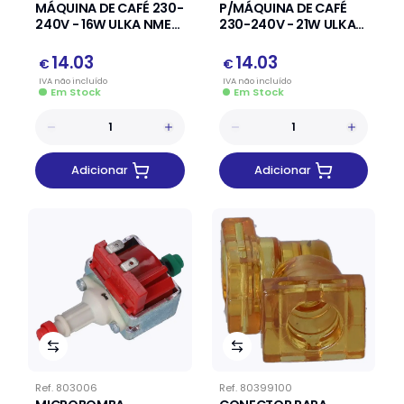
MÁQUINA DE CAFÉ 230-
P/MÁQUINA DE CAFÉ
240V - 16W ULKA NME
230-240V - 21W ULKA
TYPE:1
NMEHP TYPE:2
14.03
14.03
€
€
IVA
não
incluído
IVA
não
incluído
Em Stock
Em Stock
Adicionar
Adicionar
Ref.
803006
Ref.
80399100