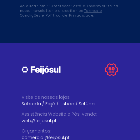
Ao clicar em “Subscrever” está a inscrever-se na
nossa newsletter e a aceitar os
Termos e
Condições
e
Política de Privacidade
.
Visite as nossas lojas
Sobreda
/
Feijó
/
Lisboa
/
Setúbal
Assistência Website e Pós-venda
:
web@feijosul.pt
Orçamentos
:
comercial@feijosul.pt