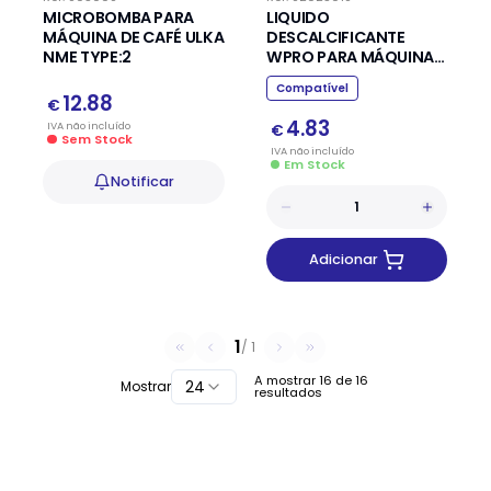
MICROBOMBA PARA
LIQUIDO
MÁQUINA DE CAFÉ ULKA
DESCALCIFICANTE
NME TYPE:2
WPRO PARA MÁQUINAS
DE CAFÉ (250ml)
Compatível
12.88
€
4.83
IVA
não
incluído
€
Sem Stock
IVA
não
incluído
Em Stock
Notificar
Adicionar
1
/
1
A mostrar
16
de
16
24
Mostrar
resultados