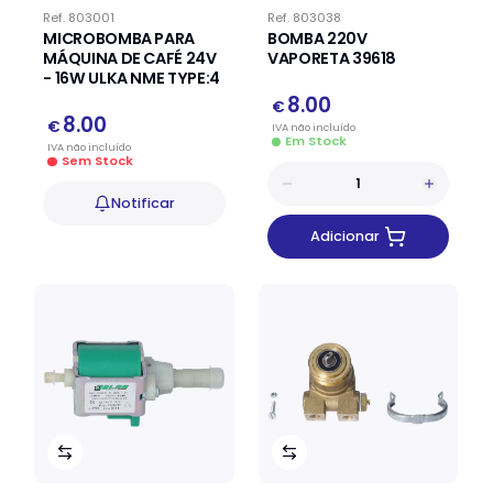
Ref.
803001
Ref.
803038
MICROBOMBA PARA
BOMBA 220V
MÁQUINA DE CAFÉ 24V
VAPORETA 39618
- 16W ULKA NME TYPE:4
8.00
€
8.00
€
IVA
não
incluído
Em Stock
IVA
não
incluído
Sem Stock
Notificar
Adicionar