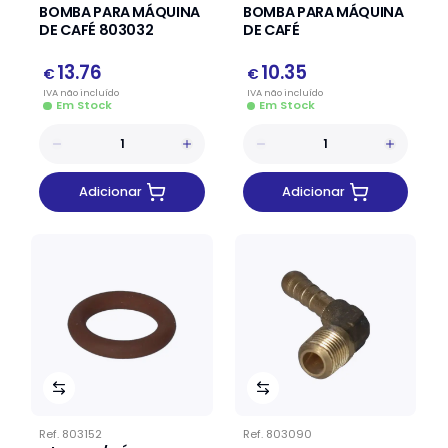
BOMBA PARA MÁQUINA
BOMBA PARA MÁQUINA
DE CAFÉ 803032
DE CAFÉ
13.76
10.35
€
€
IVA
não
incluído
IVA
não
incluído
Em Stock
Em Stock
Adicionar
Adicionar
Ref.
803152
Ref.
803090