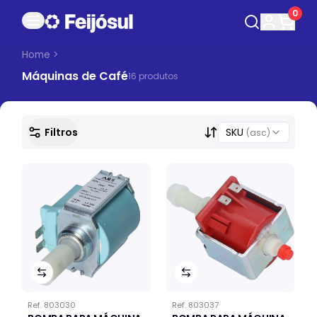
0
Home
>
Máquinas de Café
16
produto
s
Filtros
SKU
(asc)
Ref.
803030
Ref.
803037