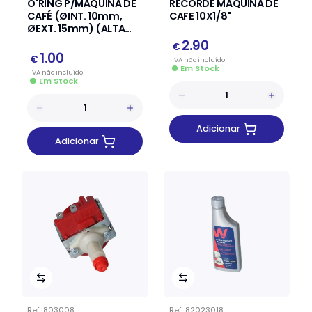
O'RING P/MÁQUINA DE
RECORDE MAQUINA DE
CAFÉ (ØINT. 10mm,
CAFE 10X1/8"
ØEXT. 15mm) (ALTA
TEMPERATURA)
2.90
€
1.00
€
IVA
não
incluído
Em Stock
IVA
não
incluído
Em Stock
Adicionar
Adicionar
Ref.
803008
Ref.
82023018