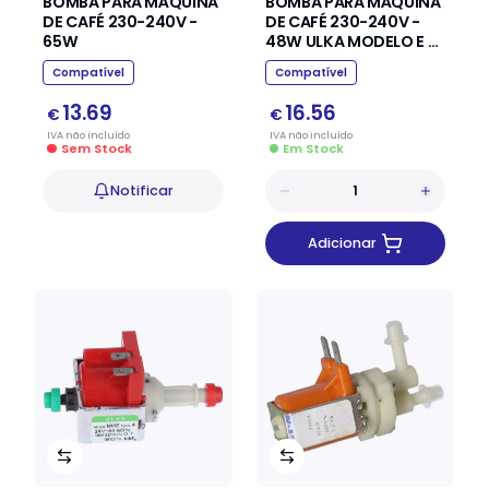
BOMBA PARA MÁQUINA
BOMBA PARA MÁQUINA
DE CAFÉ 230-240V -
DE CAFÉ 230-240V -
65W
48W ULKA MODELO E -
TYPE EP7
Compatível
Compatível
13.69
16.56
€
€
IVA
não
incluído
IVA
não
incluído
Sem Stock
Em Stock
Notificar
Adicionar