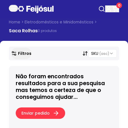
0
Home
>
Eletrodomésticos e Minidomésticos
>
Saca Rolhas
0
produto
s
Filtros
SKU
(asc)
Não foram encontrados
resultados para a sua pesquisa
mas temos a certeza de que o
conseguimos ajudar...
Enviar pedido