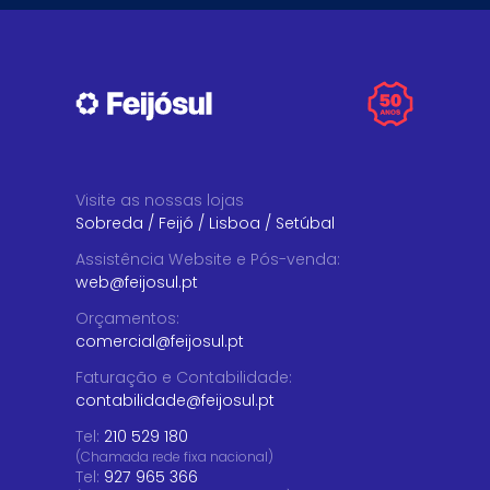
Visite as nossas lojas
Sobreda
/
Feijó
/
Lisboa
/
Setúbal
Assistência Website e Pós-venda
:
web@feijosul.pt
Orçamentos
:
comercial@feijosul.pt
Faturação e Contabilidade
:
contabilidade@feijosul.pt
Tel:
210 529 180
(Chamada rede fixa nacional)
Tel:
927 965 366