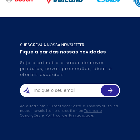
SUBSCREVA A NOSSA NEWSLETTER
Fique a par das nossas novidades
Seja o primeiro a saber de novos
produtos, novas promoções, dicas e
ofertas especiais.
Ao clicar em “Subscrever” está a inscrever-se na
nossa newsletter e a aceitar os
Termos e
Condições
e
Política de Privacidade
.