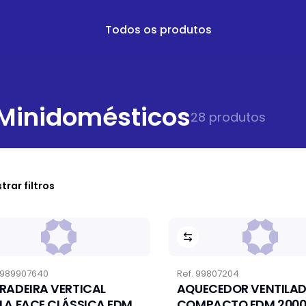
Todos os produtos
 Minidomésticos
28
produto
s
trar filtros
989907640
Ref.
99807204
RADEIRA VERTICAL
AQUECEDOR VENTILA
LA FACE CLÁSSICA EDM
COMPACTO EDM 200