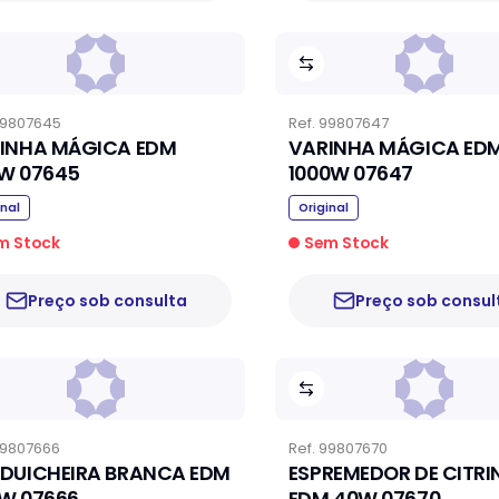
9807645
Ref.
99807647
INHA MÁGICA EDM
VARINHA MÁGICA ED
W 07645
1000W 07647
inal
Original
m Stock
Sem Stock
Preço sob consulta
Preço sob consul
9807666
Ref.
99807670
DUICHEIRA BRANCA EDM
ESPREMEDOR DE CITRI
W 07666
EDM 40W 07670