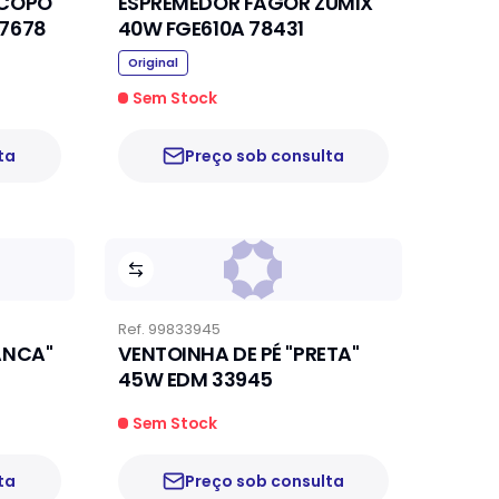
 COPO
ESPREMEDOR FAGOR ZUMIX
DRO EDM 550W 07678
40W FGE610A 78431
Original
Sem Stock
ta
Preço sob consulta
Ref.
99833945
ANCA"
VENTOINHA DE PÉ "PRETA"
45W EDM 33945
Sem Stock
ta
Preço sob consulta