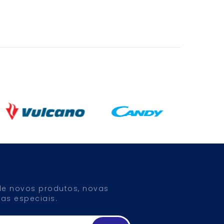
 de novos produtos, novas
as especiais.