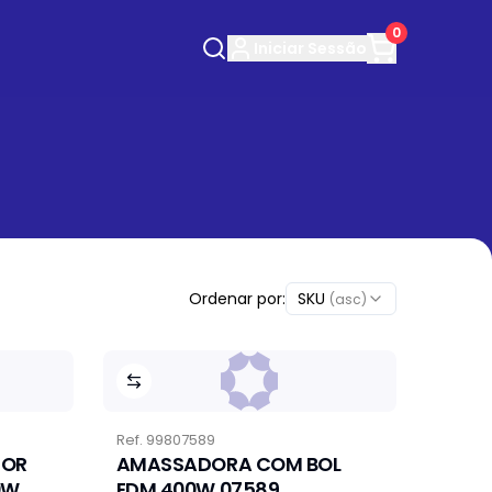
0
Iniciar
Sessão
Ordenar por:
SKU
(asc)
Ref.
99807589
DOR
AMASSADORA COM BOL
0W
EDM 400W 07589