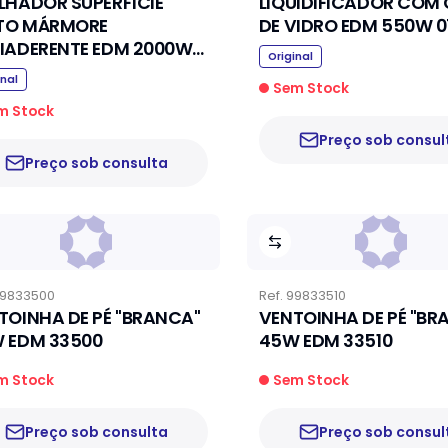
LHADOR SUPERFÍCIE
LIQUIDIFICADOR COM
ITO MÁRMORE
DE VI
IADERENTE EDM 2000W
Original
67
inal
Sem Stock
m Stock
Preço sob consul
Preço sob consulta
9833500
Ref.
99833510
TOINHA DE PÉ "BRANCA"
VENTOINHA DE PÉ "BR
 EDM 33500
45W EDM 33510
m Stock
Sem Stock
Preço sob consulta
Preço sob consul