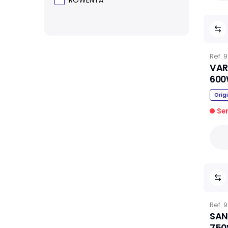
Ref.
9
VAR
600
Orig
Se
Ref.
9
SAN
750