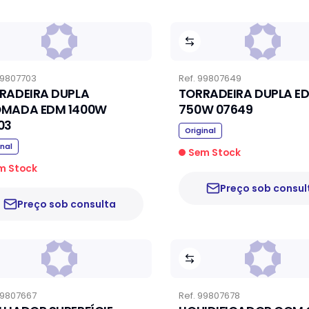
9807703
Ref.
99807649
RADEIRA DUPLA
TORRADEIRA DUPLA E
MADA EDM 1400W
750W 07649
03
Original
inal
Sem Stock
m Stock
Preço sob consul
Preço sob consulta
9807667
Ref.
99807678