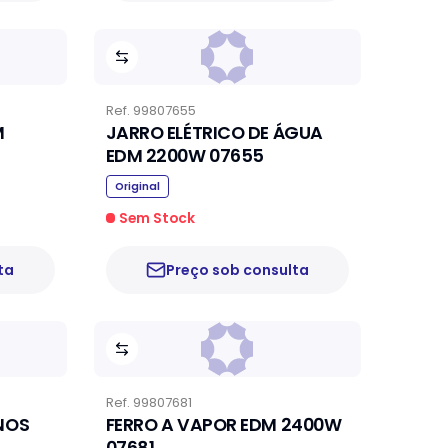
Ref.
99807655
M
JARRO ELÉTRICO DE ÁGUA
EDM 2200W 07655
Original
Sem Stock
ta
Preço sob consulta
Ref.
99807681
NOS
FERRO A VAPOR EDM 2400W
07681