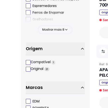
70
Espremedores
Ferros de Engomar
Orig
Grelhadores
Se
Mostrar mais
8
Origem
Compatível
1
Ref.
9
Original
APA
21
PEL
Orig
Marcas
Se
EDM
ROWENTA