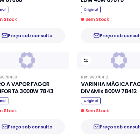
inal
Original
m Stock
Sem Stock
Preço sob consulta
Preço sob consul
9878438
Ref.
99878412
RO A VAPOR FAGOR
VARINHA MÁGICA FA
FORTA 3000W 7843
DIVAMix 800W 78412
inal
Original
m Stock
Sem Stock
Preço sob consulta
Preço sob consul