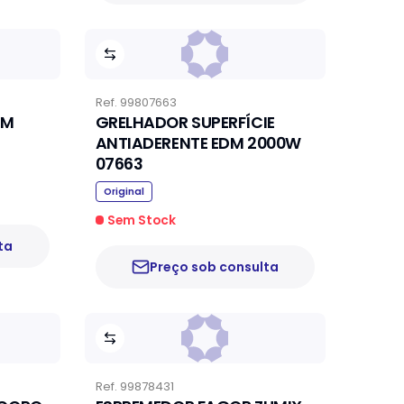
Ref.
99807663
DM
GRELHADOR SUPERFÍCIE
ANTIADERENTE EDM 2000W
07663
Original
Sem Stock
ta
Preço sob consulta
Ref.
99878431