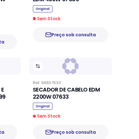
Original
Sem Stock
Preço sob consulta
ta
Ref.
99807633
 E
SECADOR DE CABELO EDM
99
2200W 07633
Original
Sem Stock
ta
Preço sob consulta