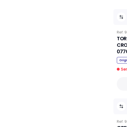
Ref.
9
TOR
CRO
077
Orig
Se
Ref.
9