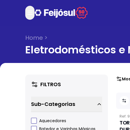
Home
>
Eletrodomésticos e
Mos
FILTROS
Sub-Categorias
Ref.
9
Aquecedores
TOR
DUP
Batedor e Varinhas Mágicas