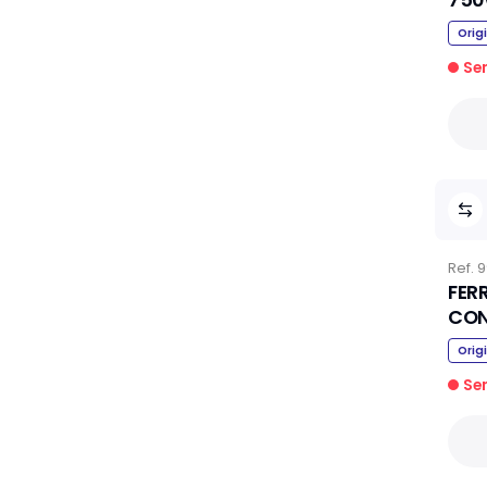
Orig
Se
Ref.
9
FER
CON
Orig
Se