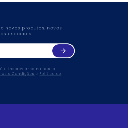
 de novos produtos, novas
as especiais.
tá a inscrever-se na nossa
mos e Condições
e
Política de