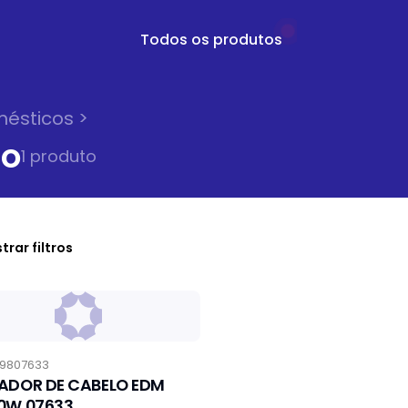
Todos os produtos
mésticos
>
lo
1
produto
trar filtros
9807633
ADOR DE CABELO EDM
0W 07633