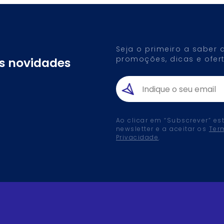
Seja o primeiro a saber
promoções, dicas e ofert
as novidades
Ao clicar em “Subscrever” es
newsletter e a aceitar os
Ter
Privacidade
.