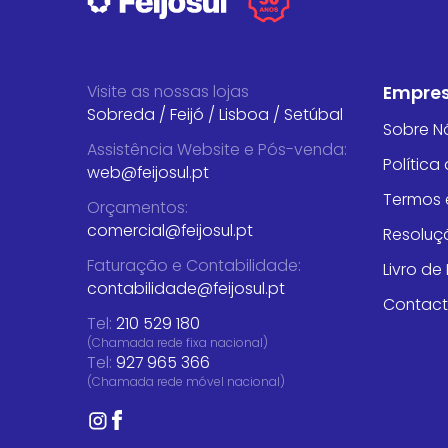
Visite as nossas lojas
Empre
Sobreda
/
Feijó
/
Lisboa
/
Setúbal
Sobre N
Assistência Website e Pós-venda
:
Política
web@feijosul.pt
Termos 
Orçamentos
:
comercial@feijosul.pt
Resoluçã
Faturação e Contabilidade
:
Livro d
contabilidade@feijosul.pt
Contac
Tel:
210 529 180
(Chamada rede fixa nacional)
Tel:
927 965 366
(Chamada rede móvel nacional)