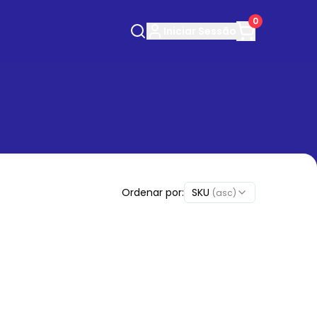
0
Iniciar
Sessão
Ordenar por:
SKU
(asc)