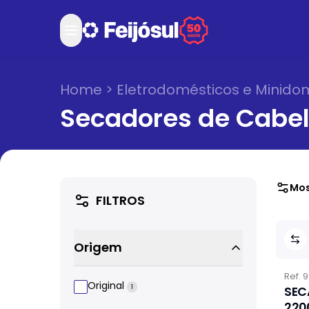
Home
>
Eletrodomésticos e Minido
Secadores de Cabe
Mos
FILTROS
Origem
Ref.
9
Original
1
SEC
220