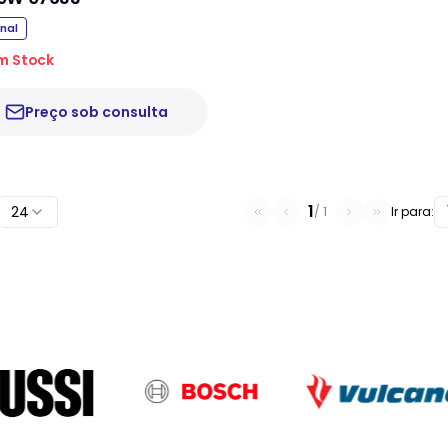
inal
m Stock
Preço sob consulta
1
24
/
1
Ir para: