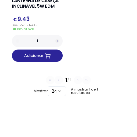
LANTERNA DE CABEÇA
INCLINÁVEL 5W EDM
9.43
€
IVA
não
incluído
Em Stock
Adicionar
1
/
1
A mostrar
1
de
1
24
Mostrar
resultados