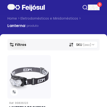
0
Home
>
Eletrodomésticos e Minidomésticos
>
Lanterna
1
produto
Filtros
SKU
(asc)
Ref.
99836123