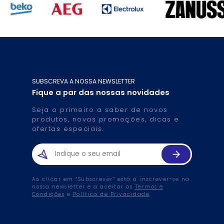
SUBSCREVA A NOSSA NEWSLETTER
Fique a par das nossas novidades
Seja o primeiro a saber de novos
produtos, novas promoções, dicas e
ofertas especiais.
Ao clicar em “Subscrever” está a inscrever-se na
nossa newsletter e a aceitar os
Termos e
Condições
e
Política de Privacidade
.