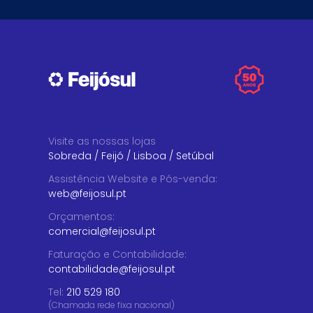
Visite as nossas lojas
Sobreda
/
Feijó
/
Lisboa
/
Setúbal
Assistência Website e Pós-venda
:
web@feijosul.pt
Orçamentos
:
comercial@feijosul.pt
Faturação e Contabilidade
:
contabilidade@feijosul.pt
Tel:
210 529 180
(Chamada rede fixa nacional)