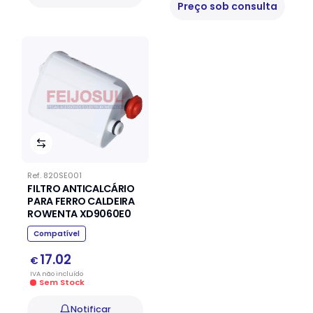
Preço sob consulta
Ref.
820SE001
FILTRO ANTICALCÁRIO
PARA FERRO CALDEIRA
ROWENTA XD9060E0
Compatível
17.02
€
IVA
não
incluído
Sem Stock
Notificar