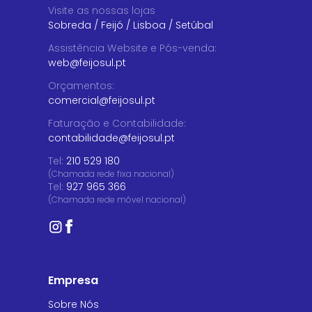
Visite as nossas lojas
Sobreda
/
Feijó
/
Lisboa
/
Setúbal
Assistência Website e Pós-venda
:
web@feijosul.pt
Orçamentos
:
comercial@feijosul.pt
Faturação e Contabilidade
:
contabilidade@feijosul.pt
Tel:
210 529 180
(Chamada rede fixa nacional)
Tel:
927 965 366
(Chamada rede móvel nacional)
Empresa
Sobre Nós