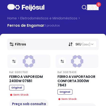
0
Home
>
Eletrodomésticos e Minidomésticos
>
Ferros de Engomar
3
produto
s
Filtros
SKU
(asc)
Ref.
99807681
Ref.
99878438
FERRO A VAPOR EDM
FERRO A VAPOR FAGOR
2400W 07681
CONFORTA 3000W
7843
Original
Original
Sem Stock
Sem Stock
Preço sob consulta