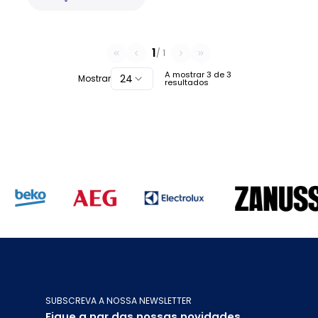
1
/
1
A mostrar
3
de
3
24
Mostrar
resultados
SUBSCREVA A NOSSA NEWSLETTER
Fique a par das nossas novidades