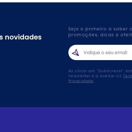
Seja o primeiro a saber
promoções, dicas e ofert
as novidades
Ao clicar em “Subscrever” es
newsletter e a aceitar os
Ter
Privacidade
.