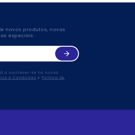
 de novos produtos, novas
as especiais.
tá a inscrever-se na nossa
mos e Condições
e
Política de