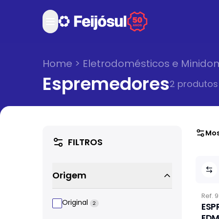
Home
>
Eletrodomésticos e Minido
Espremedores
2
produto
s
Mos
FILTROS
Origem
Ref.
9
Original
2
ESP
EDM