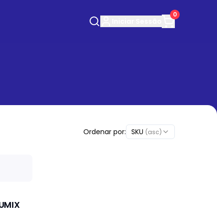
0
Iniciar
Sessão
Ordenar por:
SKU
(asc)
UMIX