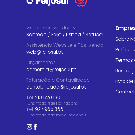
Visite as nossas lojas
Empre
Sobreda
/
Feijó
/
Lisboa
/
Setúbal
Sobre N
Assistência Website e Pós-venda
:
Política
web@feijosul.pt
Termos 
Orçamentos
:
comercial@feijosul.pt
Resoluçã
Faturação e Contabilidade
:
Livro d
contabilidade@feijosul.pt
Contac
Tel:
210 529 180
(Chamada rede fixa nacional)
Tel:
927 965 366
(Chamada rede móvel nacional)