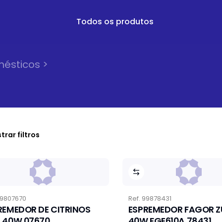
Todos os produtos
mésticos
>
trar filtros
9807670
Ref.
99878431
REMEDOR DE CITRINOS
ESPREMEDOR FAGOR Z
 40W 07670
40W FGE610A 78431