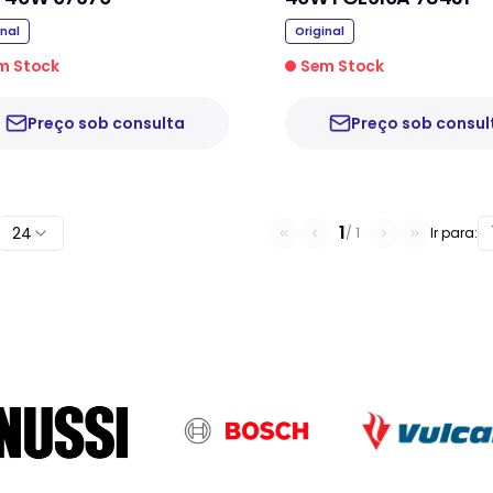
inal
Original
m Stock
Sem Stock
Preço sob consulta
Preço sob consul
1
24
/
1
Ir para: