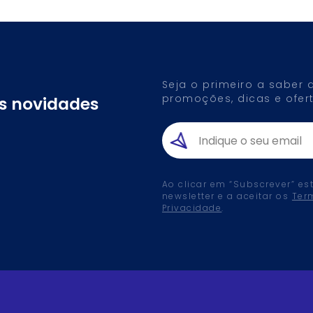
Seja o primeiro a saber
promoções, dicas e ofert
as novidades
Ao clicar em “Subscrever” es
newsletter e a aceitar os
Ter
Privacidade
.