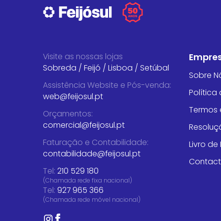
Visite as nossas lojas
Empre
Sobreda
/
Feijó
/
Lisboa
/
Setúbal
Sobre N
Assistência Website e Pós-venda
:
Política
web@feijosul.pt
Termos 
Orçamentos
:
comercial@feijosul.pt
Resoluçã
Faturação e Contabilidade
:
Livro d
contabilidade@feijosul.pt
Contac
Tel:
210 529 180
(Chamada rede fixa nacional)
Tel:
927 965 366
(Chamada rede móvel nacional)