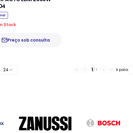
04
inal
m Stock
Preço sob consulta
1
24
/
1
Ir para: