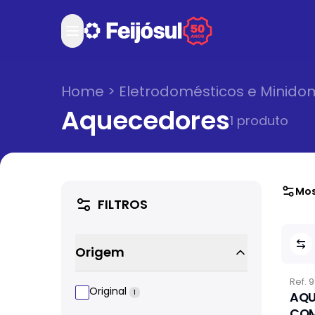
Home
>
Eletrodomésticos e Minido
Aquecedores
1
produto
Mos
FILTROS
Origem
Ref.
9
Original
1
AQU
COM