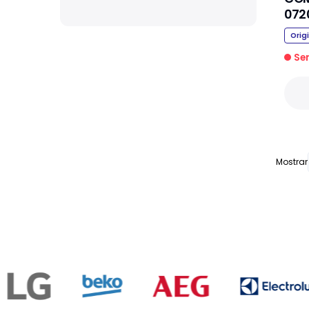
072
Orig
Se
Mostrar