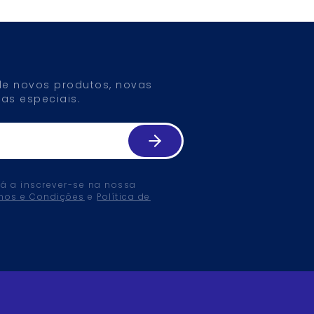
 de novos produtos, novas
as especiais.
tá a inscrever-se na nossa
mos e Condições
e
Política de