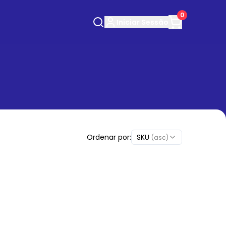
0
Iniciar
Sessão
Ordenar por:
SKU
(asc)