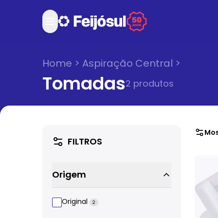
Home
>
Aspiração Central
>
Tomadas
2
produto
s
Mos
FILTROS
Origem
Original
2