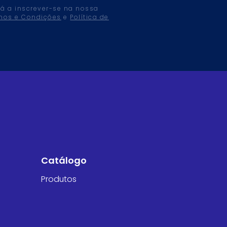
tá a inscrever-se na nossa
mos e Condições
e
Política de
Catálogo
Produtos