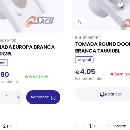
Ref.
85085401
5085400
TOMADA ROUND DOO
ADA EUROPA BRANCA
BRANCA TA6010BL
012BL
Original
inal
4.05
€
.90
Sem St
Em Stock
IVA
não
incluído
ão
incluído
Notificar
Adicionar
1
24
/
1
Ir para: