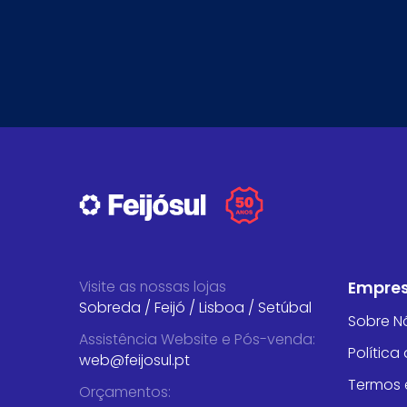
Visite as nossas lojas
Empre
Sobreda
/
Feijó
/
Lisboa
/
Setúbal
Sobre N
Assistência Website e Pós-venda
:
Política
web@feijosul.pt
Termos 
Orçamentos
: