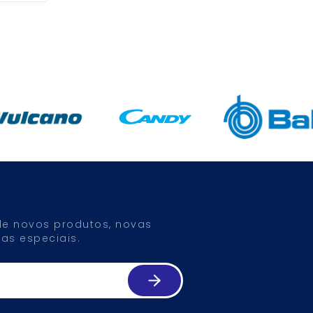
 de novos produtos, novas
as especiais.