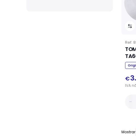
Ref.
8
TOM
TA6
Orig
3
€
IVA
n
Mostrar