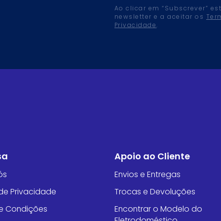
Ao clicar em “Subscrever” es
newsletter e a aceitar os
Ter
Privacidade
.
sa
Apoio ao Cliente
ós
Envios e Entregas
 de Privacidade
Trocas e Devoluções
e Condições
Encontrar o Modelo do
Eletrodoméstico