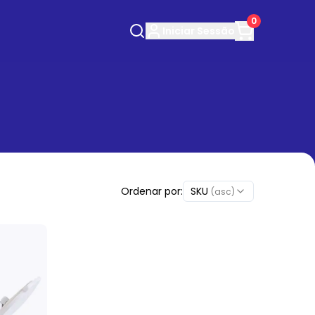
0
Iniciar
Sessão
Ordenar por:
SKU
(asc)