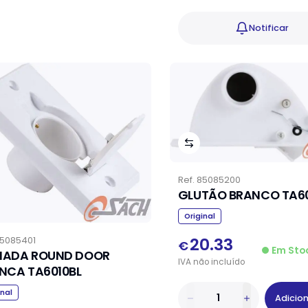
Notificar
Ref.
85085200
GLUTÃO BR
Original
20.33
5085401
€
Em Sto
ADA ROUND DOOR
IVA
não
incluído
BRANCA TA6010BL
inal
Adicio