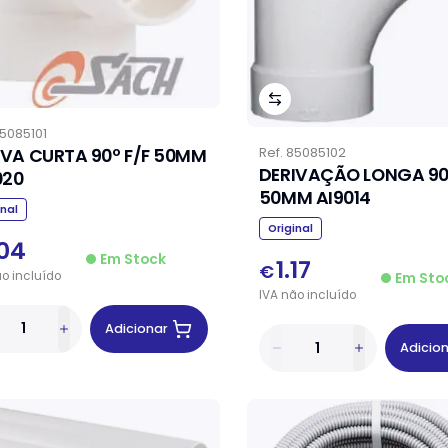
5085101
VA CURTA 90º F/F 50MM
Ref.
85085102
DERIVAÇÃO LONGA 90º
020
50MM AI9014
inal
Original
.04
Em Stock
1.17
€
ão
incluído
Em Sto
IVA
não
incluído
Adicionar
Adicio