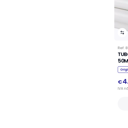
Ref.
8
TUB
Orig
4
€
IVA
n