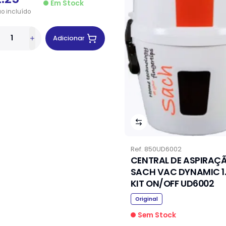
Em Stock
ão
incluído
Adicionar
Ref.
850UD6002
CENTRAL DE ASPIRAÇ
SACH VAC DYNAMIC 1.
KIT ON/OFF UD6002
Original
Sem Stock