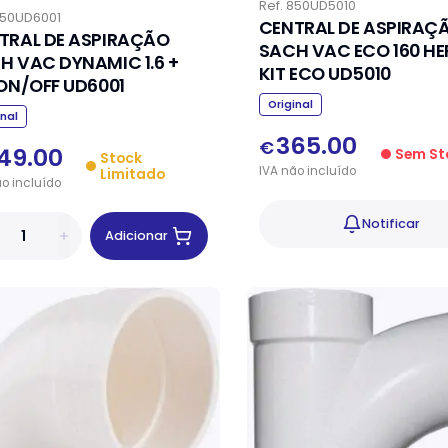
Ref.
850UD5010
50UD6001
CENTRAL DE ASPIRAÇ
TRAL DE ASPIRAÇÃO
SACH VAC ECO 160 HE
H VAC DYNAMIC 1.6 +
KIT ECO UD5010
KIT ON/OFF UD6001
Original
inal
365.00
€
49.00
Sem St
Stock
IVA
não
incluído
Limitado
ão
incluído
Notificar
Adicionar