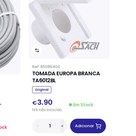
Ref.
85085400
TOMADA EUROPA BRANCA
TA6012BL
Original
3.90
€
Em Stock
IVA
não
incluído
Adicionar
ock