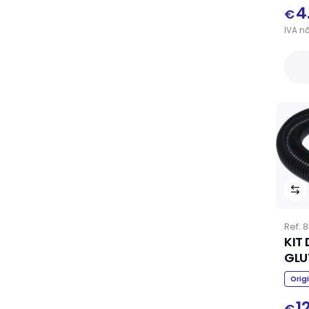
4
€
IVA
n
Ref.
8
KIT
Orig
1
€