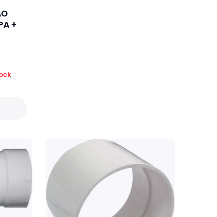
ÃO
PA +
ock