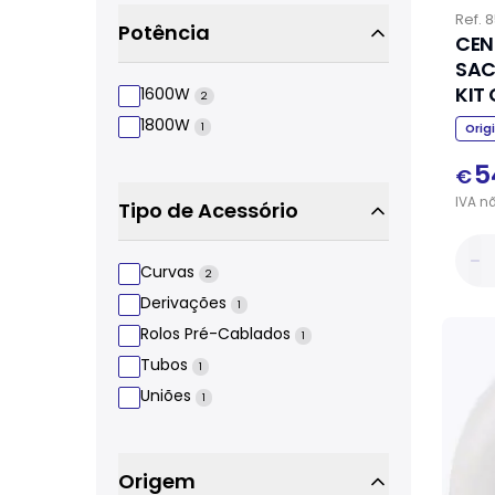
Ref.
8
Potência
CEN
SAC
1600W
2
1800W
1
Orig
5
€
IVA
n
Tipo de Acessório
Curvas
2
Derivações
1
Rolos Pré-Cablados
1
Tubos
1
Uniões
1
Origem