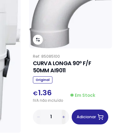
Ref.
85085100
CURVA LONGA 90º F/F
50MM AI9011
Original
1.36
€
Em Stock
IVA
não
incluído
Adicionar