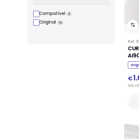
Compatível
3
Original
14
Ref.
8
CUR
AI9
Orig
1
€
IVA
n