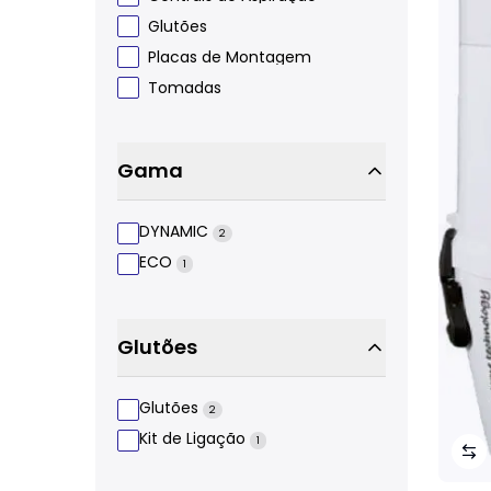
Glutões
Placas de Montagem
Tomadas
Gama
DYNAMIC
2
ECO
1
Glutões
Glutões
2
Kit de Ligação
1