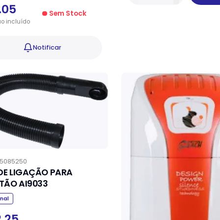
.05
Sem Stock
ão
incluído
Notificar
5085250
 DE LIGAÇÃO PARA
GLUTÃO AI9033
inal
2.25