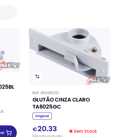
ANCO TA6025BL
Ref.
85085201
GLUTÃO CINZA CLARO
TA6025GC
ck
Original
20.33
€
Sem Stock
nar
IVA
não
incluído