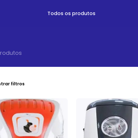
Todos os produtos
roduto
s
trar filtros