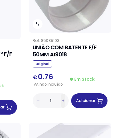
Ref.
85085103
UNIÃO COM BATENTE F/F
 F/F
50MM AI9018
Original
0.76
€
Em Stock
IVA
não
incluído
ck
Adicionar
nar