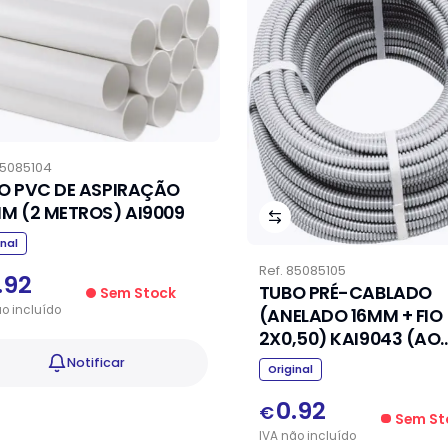
5085104
O PVC DE ASPIRAÇÃO
50MM (2 METROS) AI9009
inal
Ref.
85085105
.92
TUBO PRÉ-CABLADO
Sem Stock
ão
incluído
(ANELADO 16MM + FIO
2X0,50) KAI9043 (AO
METRO)
Notificar
Original
0.92
€
Sem St
IVA
não
incluído