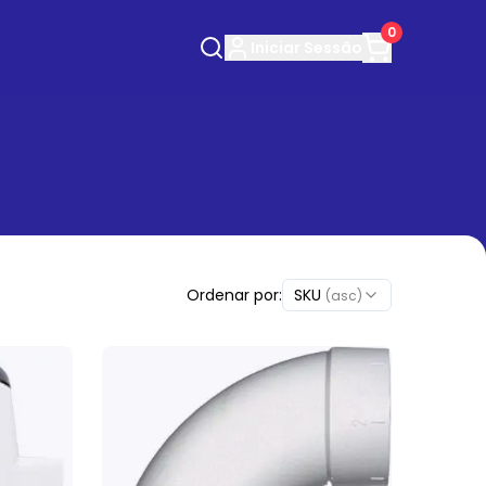
0
Iniciar
Sessão
Ordenar por:
SKU
(asc)