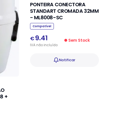
PONTEIRA CONECTORA
STANDART CROMADA 32MM
- ML8008-SC
Compatível
9.41
€
Sem Stock
IVA
não
incluído
Notificar
ÃO
8 +