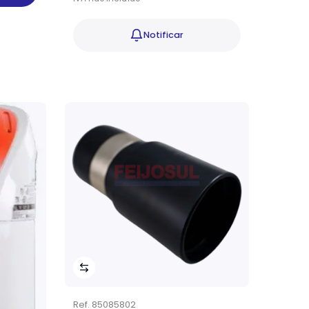
Notificar
Ref.
85085802