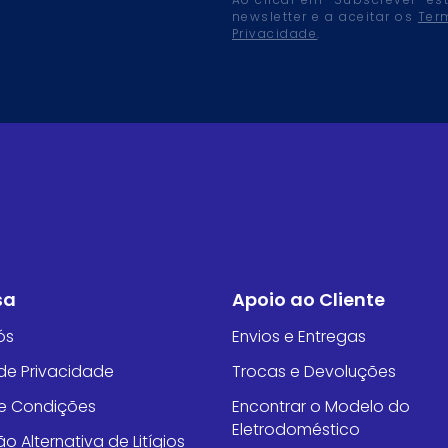
Ao clicar em “Subscrever” es
newsletter e a aceitar os
Ter
Privacidade
.
sa
Apoio ao Cliente
ós
Envios e Entregas
 de Privacidade
Trocas e Devoluções
e Condições
Encontrar o Modelo do
Eletrodoméstico
o Alternativa de Litígios