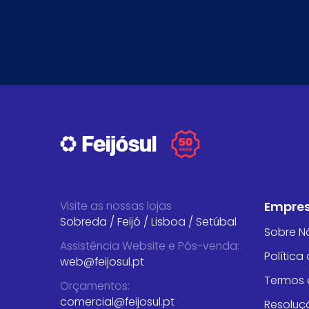
Visite as nossas lojas
Empre
Sobreda
/
Feijó
/
Lisboa
/
Setúbal
Sobre N
Assistência Website e Pós-venda
:
Política
web@feijosul.pt
Termos 
Orçamentos
:
comercial@feijosul.pt
Resoluçã