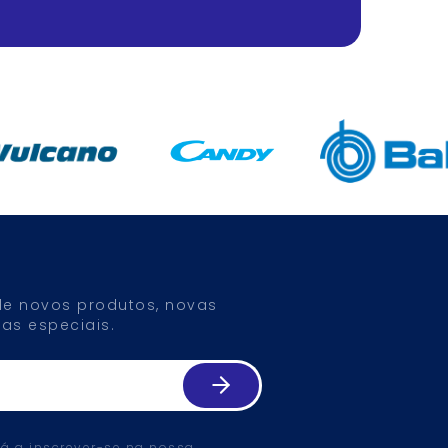
 de novos produtos, novas
as especiais.