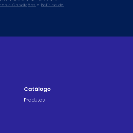
tá a inscrever-se na nossa
mos e Condições
e
Política de
Catálogo
Produtos