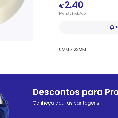
2.40
€
IVA
não
incluído
No
6MM X 22MM
Descontos para Pro
Conheça
aqui
as vantagens