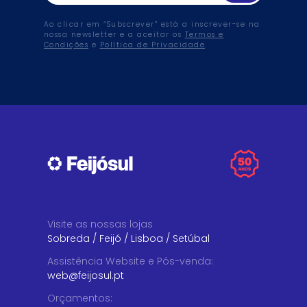
Ao clicar em “Subscrever” está a inscrever-se na
nossa newsletter e a aceitar os
Termos e
Condições
e
Política de Privacidade
.
Visite as nossas lojas
Sobreda
/
Feijó
/
Lisboa
/
Setúbal
Assistência Website e Pós-venda
:
web@feijosul.pt
Orçamentos
: