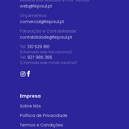
Assistência Website e Pós-venda
:
web@feijosul.pt
Orçamentos
:
comercial@feijosul.pt
Faturação e Contabilidade
:
contabilidade@feijosul.pt
Tel:
210 529 180
(Chamada rede fixa nacional)
Tel:
927 965 366
(Chamada rede móvel nacional)
Empresa
Sobre Nós
Política de Privacidade
Termos e Condições