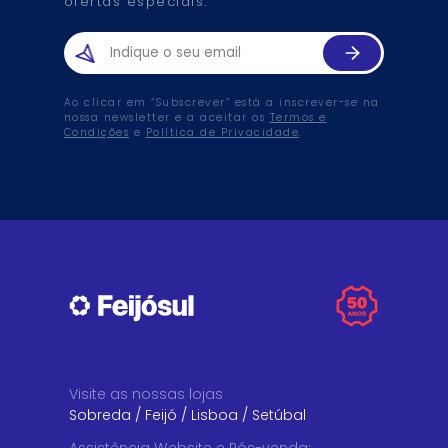
ofertas especiais.
Ao clicar em “Subscrever” está a inscrever-se na
nossa newsletter e a aceitar os
Termos e
Condições
e
Política de Privacidade
.
Visite as nossas lojas
Sobreda
/
Feijó
/
Lisboa
/
Setúbal