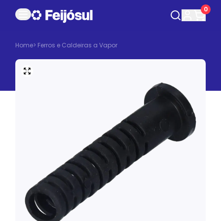
0
Home
>
Ferros e Caldeiras a Vapor