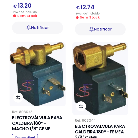
13.20
€
12.74
€
IVA
não
incluído
IVA
não
incluído
Sem Stock
Sem Stock
Notificar
Notificar
Ref.
803043
ELECTROVÁLVULA PARA
Ref.
803044
CALDEIRA 180º -
ELECTROVALVULA PARA
MACHO 1/8" CEME
CALDEIRA 180º - FEMEA
3/8" CEME
Compatível