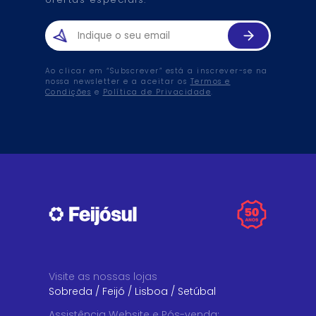
Ao clicar em “Subscrever” está a inscrever-se na
nossa newsletter e a aceitar os
Termos e
Condições
e
Política de Privacidade
.
Visite as nossas lojas
Sobreda
/
Feijó
/
Lisboa
/
Setúbal
Assistência Website e Pós-venda
: