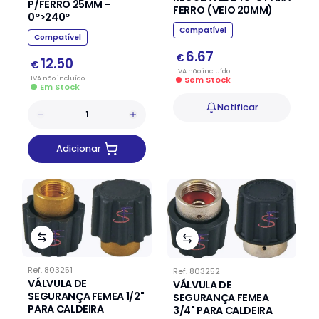
P/FERRO 25MM -
FERRO (VEIO 20MM)
0º>240º
Compatível
Compatível
6.67
€
12.50
€
IVA
não
incluído
IVA
não
incluído
Sem Stock
Em Stock
Notificar
Adicionar
Ref.
803251
Ref.
803252
VÁLVULA DE
VÁLVULA DE
SEGURANÇA FEMEA 1/2"
SEGURANÇA FEMEA
PARA CALDEIRA
3/4" PARA CALDEIRA