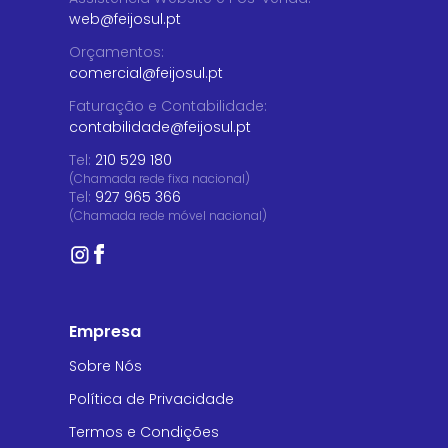
web@feijosul.pt
Orçamentos
:
comercial@feijosul.pt
Faturação e Contabilidade
:
contabilidade@feijosul.pt
Tel:
210 529 180
(Chamada rede fixa nacional)
Tel:
927 965 366
(Chamada rede móvel nacional)
Empresa
Sobre Nós
Política de Privacidade
Termos e Condições