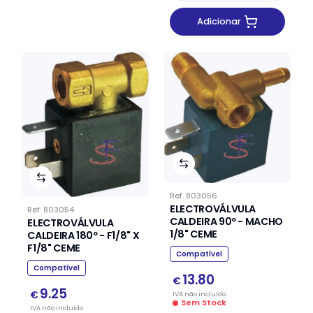
Adicionar
Ref.
803056
ELECTROVÁLVULA
Ref.
803054
CALDEIRA 90º - MACHO
ELECTROVÁLVULA
1/8" CEME
CALDEIRA 180º - F1/8" X
F1/8" CEME
Compatível
Compatível
13.80
€
9.25
€
IVA
não
incluído
Sem Stock
IVA
não
incluído