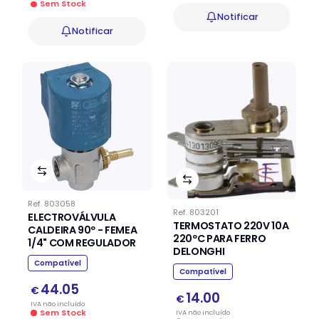
Sem Stock
Notificar
Notificar
Ref.
803058
Ref.
803201
ELECTROVÁLVULA
TERMOSTATO 220V 10A
CALDEIRA 90º - FEMEA
220ºC PARA FERRO
1/4" COM REGULADOR
DELONGHI
Compatível
Compatível
44.05
€
14.00
€
IVA
não
incluído
Sem Stock
IVA
não
incluído