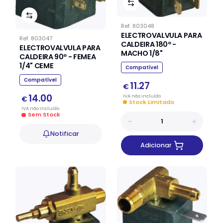
Ref.
803048
ELECTROVALVULA PARA
Ref.
803047
CALDEIRA 180º -
ELECTROVALVULA PARA
MACHO 1/8"
CALDEIRA 90º - FEMEA
1/4" CEME
Compatível
Compatível
11.27
€
14.00
IVA
não
incluído
€
Stock Limitado
IVA
não
incluído
Sem Stock
Notificar
Adicionar