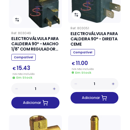
Ref.
803051
ELECTROVÁLVULA PARA
Ref.
803049
ELECTROVÁLVULA PARA
CALDEIRA 90° - DIREITA
CALDEIRA 90º - MACHO
CEME
1/8" COM REGULADOR
Compatível
POLTI
Compatível
11.00
€
15.43
€
IVA
não
incluído
Em Stock
IVA
não
incluído
Em Stock
Adicionar
Adicionar