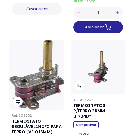
Em Stock
Notificar
Adicionar
Ref.
803204
TERMOSTATOS
P/FERRO 25MM -
Ref.
803202
0º>240º
TERMOSTATO
Compatível
REGULÁVEL 240ºC PARA
FERRO (VEIO 16MM)