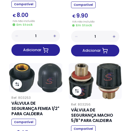
Compatível
Compatível
8.00
9.90
€
€
IVA
não
incluído
IVA
não
incluído
Em Stock
Em Stock
Adicionar
Adicionar
Ref.
803253
VÁLVULA DE
Ref.
803256
SEGURANÇA FEMEA 1/2"
VÁLVULA DE
PARA CALDEIRA
SEGURANÇA MACHO
5/8" PARA CALDEIRA
Compatível
Compatível