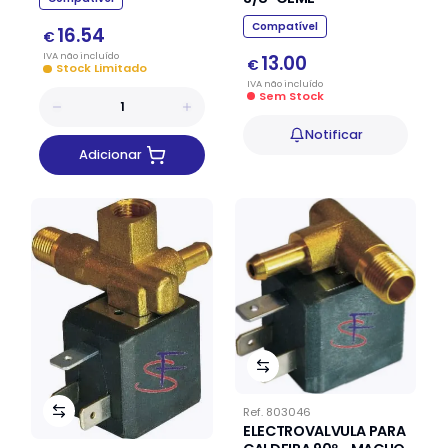
Compatível
16.54
€
IVA
não
incluído
13.00
€
Stock Limitado
IVA
não
incluído
Sem Stock
Notificar
Adicionar
Ref.
803046
ELECTROVALVULA PARA