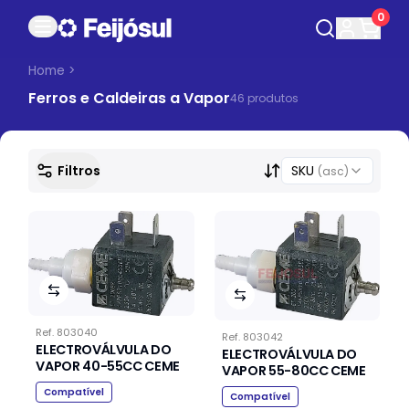
0
Home
>
Ferros e Caldeiras a Vapor
46
produto
s
Filtros
SKU
(asc)
Ref.
803040
Ref.
803042
ELECTROVÁLVULA DO
ELECTROVÁLVULA DO
VAPOR 40-55CC CEME
VAPOR 55-80CC CEME
Compatível
Compatível