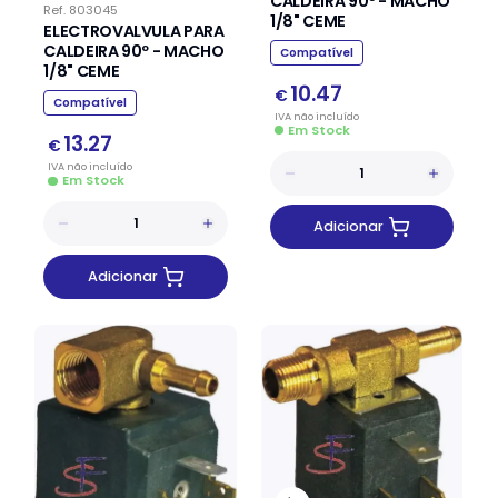
CALDEIRA 90º - MACHO
Ref.
803045
1/8" CEME
ELECTROVALVULA PARA
CALDEIRA 90º - MACHO
Compatível
1/8" CEME
10.47
€
Compatível
IVA
não
incluído
Em Stock
13.27
€
IVA
não
incluído
Em Stock
Adicionar
Adicionar