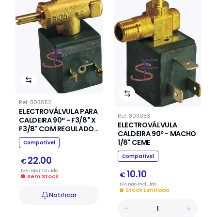
Ref.
803052
ELECTROVÁLVULA PARA
Ref.
803053
CALDEIRA 90º - F3/8" X
ELECTROVÁLVULA
F3/8" COM REGULADOR
CALDEIRA 90º - MACHO
CEME
1/8" CEME
Compatível
Compatível
22.00
€
IVA
não
incluído
10.10
€
Sem Stock
IVA
não
incluído
Stock Limitado
Notificar