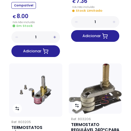
7.36
€
Compatível
IVA
não
incluído
Stock Limitado
8.00
€
IVA
não
incluído
Em Stock
Adicionar
Adicionar
Ref.
803206
Ref.
803205
TERMOSTATO
TERMOSTATOS
REGULÁVEL 240ºC PARA