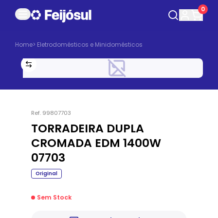
0
Home
>
Eletrodomésticos e Minidomésticos
Ref.
99807703
TORRADEIRA DUPLA
CROMADA EDM 1400W
07703
Original
Sem Stock