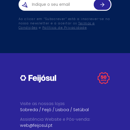
Ao clicar em “Subscrever” está a inscrever-se na
nossa newsletter e a aceitar os
Termos e
Condições
e
Política de Privacidade
.
Visite as nossas lojas
Sobreda
/
Feijó
/
Lisboa
/
Setúbal
Assistência Website e Pós-venda
:
web@feijosul.pt