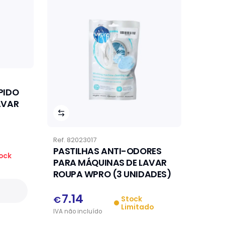
PIDO
AVAR
Ref.
82023017
PASTILHAS ANTI-ODORES
ock
PARA MÁQUINAS DE LAVAR
ROUPA WPRO (3 UNIDADES)
7.14
€
Stock
Limitado
IVA
não
incluído