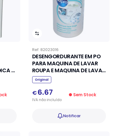
Ref.
82023016
DESENGORDURANTE EM PO
PARA MAQUINA DE LAVAR
ICA E
ROUPA E MAQUINA DE LAVAR
LOICA WPRO
Original
6.67
€
ock
Sem Stock
IVA
não
incluído
Notificar