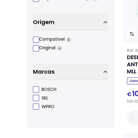
Origem
Compatível
2
Original
4
Ref.
8
DES
ANT
MLL
Marcas
SKL
Comp
BOSCH
1
€
SKL
IVA
n
WPRO