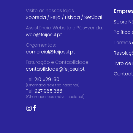
Visite as nossas lojas
Empre
Sobreda
/
Feijó
/
Lisboa
/
Setúbal
Sobre N
Assistência Website e Pós-venda
:
Política
web@feijosul.pt
Termos 
Orçamentos
:
comercial@feijosul.pt
Resoluçã
Faturação e Contabilidade
:
Livro d
contabilidade@feijosul.pt
Contac
Tel:
210 529 180
(Chamada rede fixa nacional)
Tel:
927 965 366
(Chamada rede móvel nacional)