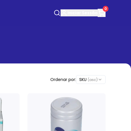
0
Iniciar
Sessão
Ordenar por:
SKU
(asc)