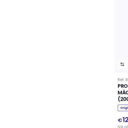
Ref.
8
PRO
MÁQ
(20
Orig
1
€
IVA
n