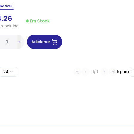
atível
4.26
Em Stock
ão
incluído
Adicionar
1
24
/
1
Ir para: