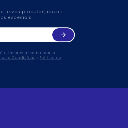
 de novos produtos, novas
as especiais.
tá a inscrever-se na nossa
mos e Condições
e
Política de