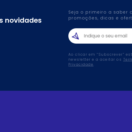
Seja o primeiro a saber
promoções, dicas e ofert
as novidades
Ao clicar em “Subscrever” es
newsletter e a aceitar os
Ter
Privacidade
.