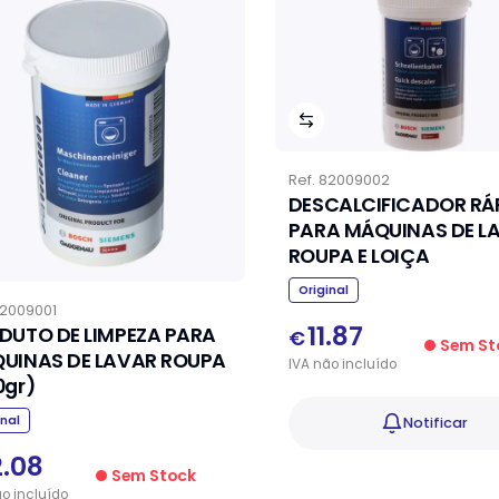
Ref.
82009002
DESCALCIFICADOR RÁ
PARA MÁQUINAS DE L
ROUPA E LOIÇA
Original
2009001
11.87
DUTO DE LIMPEZA PARA
€
Sem St
UINAS DE LAVAR ROUPA
IVA
não
incluído
0gr)
inal
Notificar
2.08
Sem Stock
ão
incluído