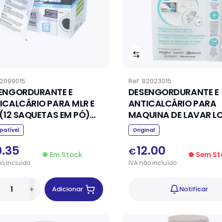
2099015
Ref.
82023015
ENGORDURANTE E
DESENGORDURANTE E
ICALCÁRIO PARA MLR E
ANTICALCÁRIO PARA
 (12 SAQUETAS EM PÓ)
MAQUINA DE LAVAR LO
ROUPA
atível
Original
0.35
12.00
€
Em Stock
Sem St
ão
incluído
IVA
não
incluído
Adicionar
Notificar