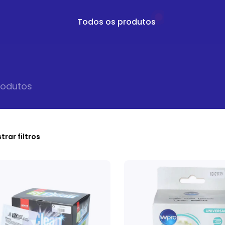
Todos os produtos
>
oduto
s
trar filtros