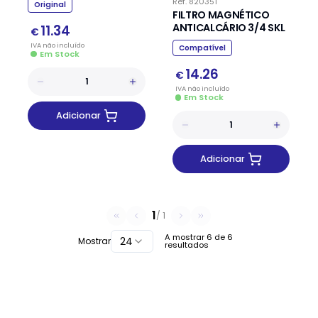
Ref.
820351
Original
FILTRO MAGNÉTICO
ANTICALCÁRIO 3/4 SKL
11.34
€
IVA
não
incluído
Compatível
Em Stock
14.26
€
IVA
não
incluído
Em Stock
Adicionar
Adicionar
1
/
1
A mostrar
6
de
6
24
Mostrar
resultados