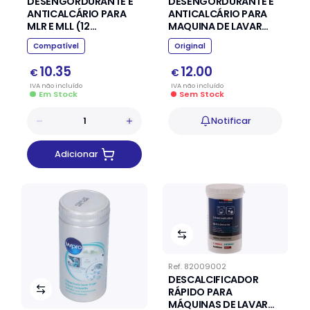
DESENGORDURANTE E
DESENGORDURANTE E
ANTICALCÁRIO PARA
ANTICALCÁRIO PARA
MLR E MLL (12
MAQUINA DE LAVAR
SAQUETAS EM PÓ) SKL
LOICA E ROUPA
Compatível
Original
10.35
12.00
€
€
IVA
não
incluído
IVA
não
incluído
Em Stock
Sem Stock
Notificar
Adicionar
Ref.
82009002
DESCALCIFICADOR
RÁPIDO PARA
MÁQUINAS DE LAVAR