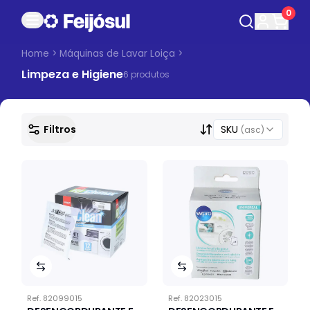
0
Home
>
Máquinas de Lavar Loiça
>
Limpeza e Higiene
6
produto
s
Filtros
SKU
(asc)
Ref.
82099015
Ref.
82023015