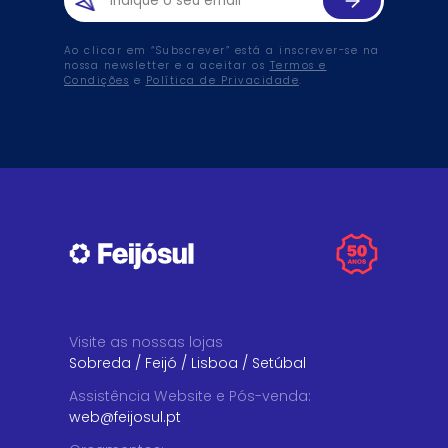
Ao clicar em “Subscrever” está a inscrever-se na
nossa newsletter e a aceitar os
Termos e
Condições
e
Política de Privacidade
.
Visite as nossas lojas
Sobreda
/
Feijó
/
Lisboa
/
Setúbal
Assistência Website e Pós-venda
:
web@feijosul.pt