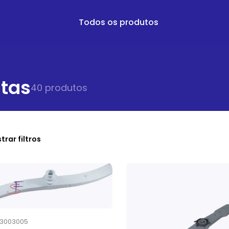
Todos os produtos
tas
40
produto
s
trar filtros
3003005