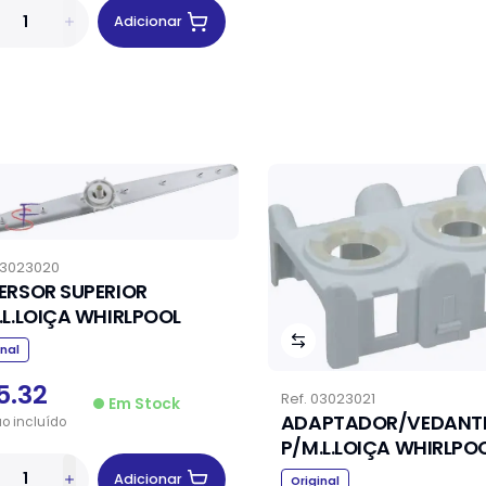
Adicionar
3023020
ERSOR SUPERIOR
.L.LOIÇA WHIRLPOOL
inal
5.32
Ref.
03023021
Em Stock
ADAPTADOR/VEDANT
ão
incluído
P/M.L.LOIÇA WHIRLPO
Adicionar
Original