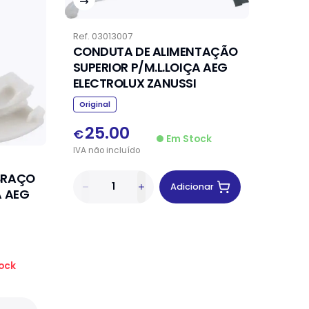
Ref.
03013007
CONDUTA DE ALIMENTAÇÃO
SUPERIOR P/M.L.LOIÇA AEG
ELECTROLUX ZANUSSI
Original
25.00
€
Em Stock
IVA
não
incluído
BRAÇO
Adicionar
A AEG
ock