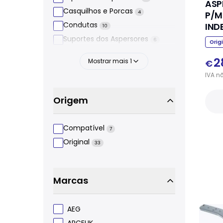
ASP
Casquilhos e Porcas
4
P/M
Condutas
IND
10
Suportes dos Aspersores
6
Orig
2
Mostrar mais
1
€
IVA
n
Origem
Compatível
7
Original
33
Marcas
AEG
ARÇELIK