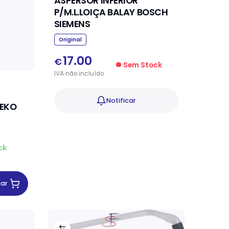
ASPERSOR INFERIOR
P/M.L.LOIÇA BALAY BOSCH
SIEMENS
Original
17.00
€
Sem Stock
IVA
não
incluído
Notificar
BEKO
ck
nar