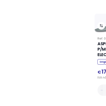
Ref.
0
ASP
P/M
ELE
152
Orig
1
€
IVA
n