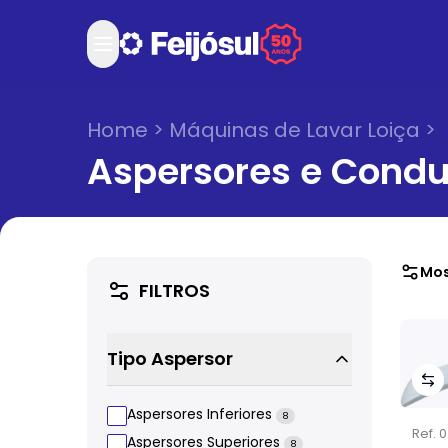
Home
>
Máquinas de Lavar Loiça
>
Aspersores e Condu
Mos
FILTROS
Tipo Aspersor
Aspersores Inferiores
8
Ref.
0
Aspersores Superiores
8