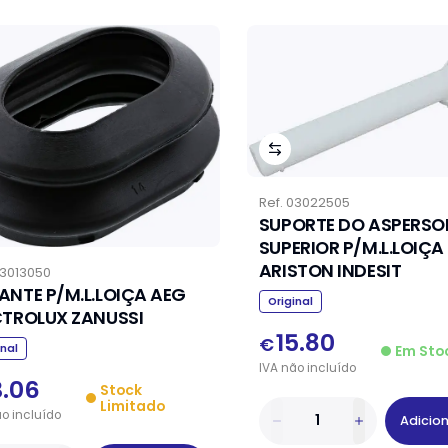
Ref.
03022505
SUPORTE DO ASPERSO
SUPERIOR P/M.L.LOIÇA
ARISTON INDESIT
3013050
ANTE P/M.L.LOIÇA AEG
Original
CTROLUX ZANUSSI
15.80
€
Em Sto
inal
IVA
não
incluído
3.06
Stock
Limitado
ão
incluído
Adicio