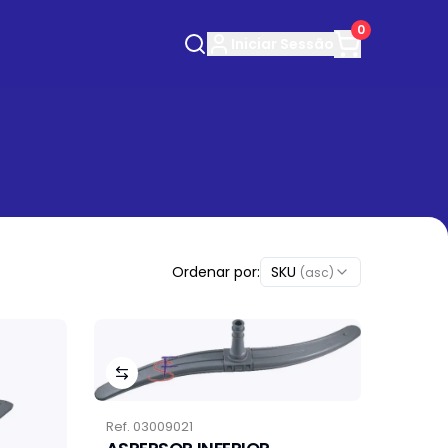
0
Iniciar
Sessão
Ordenar por:
SKU
(asc)
Ref.
03009021