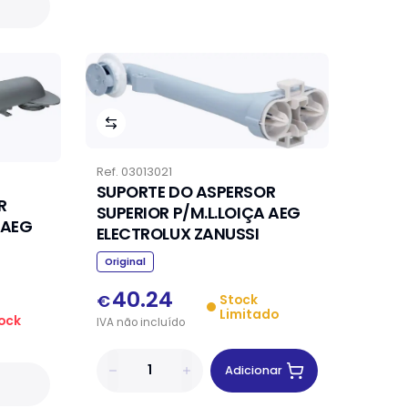
Ref.
03013021
SUPORTE DO ASPERSOR
R
SUPERIOR P/M.L.LOIÇA AEG
 AEG
ELECTROLUX ZANUSSI
Original
40.24
€
Stock
Limitado
ock
IVA
não
incluído
Adicionar