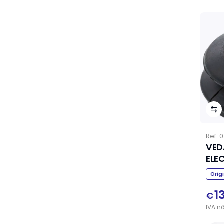
Ref.
0
VED
ELE
Orig
1
€
IVA
n