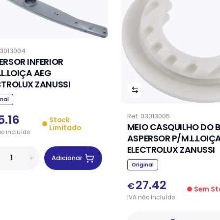
3013004
ERSOR INFERIOR
.L.LOIÇA AEG
CTROLUX ZANUSSI
inal
5.16
Ref.
03013005
Stock
MEIO CASQUILHO DO 
Limitado
ão
incluído
ASPERSOR P/M.L.LOIÇ
ELECTROLUX ZANUSSI
Adicionar
Original
27.42
€
Sem St
IVA
não
incluído