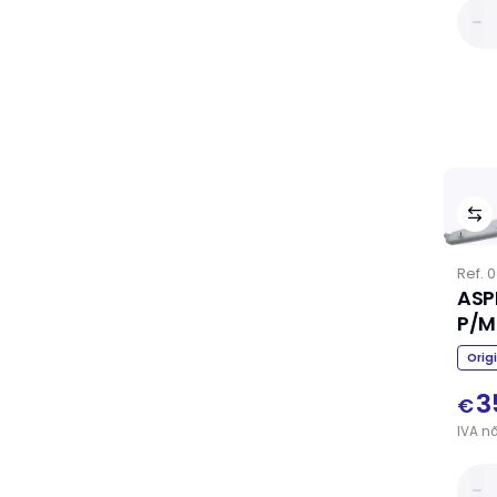
Ref.
0
ASP
P/M
Orig
3
€
IVA
n