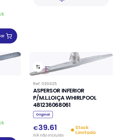
ck
nar
Ref.
030425
ASPERSOR INFERIOR
P/M.L.LOIÇA WHIRLPOOL
481236068061
Original
ck
39.61
€
Stock
Limitado
IVA
não
incluído