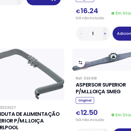
16.24
€
Em Sto
IVA
não
incluído
Adicio
Ref.
030418
ASPERSOR SUPERIOR
P/M.L.LOIÇA SMEG
Original
3023027
12.50
€
DUTA DE ALIMENTAÇÃO
Em Sto
ERIOR P/M.L.LOIÇA
IVA
não
incluído
RLPOOL