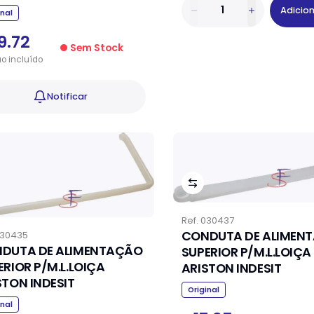
Adicio
inal
9.72
Sem Stock
ão
incluído
Notificar
Ref.
030437
CONDUTA DE ALIMEN
30435
DUTA DE ALIMENTAÇÃO
SUPERIOR P/M.L.LOIÇA
ERIOR P/M.L.LOIÇA
ARISTON INDESIT
STON INDESIT
Original
inal