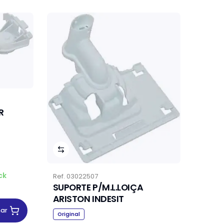
R
ck
Ref.
03022507
SUPORTE P/M.L.LOIÇA
ARISTON INDESIT
nar
Original