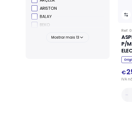
ARISTON
BALAY
BEKO
Ref.
0
ASP
Mostrar mais
13
P/M
ELE
Orig
2
€
IVA
n