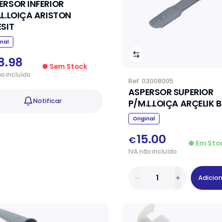
ERSOR INFERIOR
.L.LOIÇA ARISTON
ESIT
inal
8.98
Sem Stock
ão
incluído
Ref.
03008005
ASPERSOR SUPERIOR
Notificar
P/M.L.LOIÇA ARÇELIK 
Original
15.00
€
Em Sto
IVA
não
incluído
Adicio