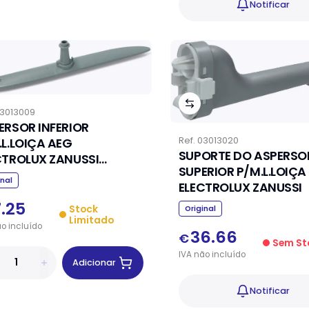
Notificar
3013009
ERSOR INFERIOR
Ref.
03013020
.L.LOIÇA AEG
SUPORTE DO ASPERSO
CTROLUX ZANUSSI
SUPERIOR P/M.L.LOIÇA
6523400
inal
ELECTROLUX ZANUSSI
7.25
Stock
Original
Limitado
ão
incluído
36.66
€
Sem St
IVA
não
incluído
Adicionar
Notificar