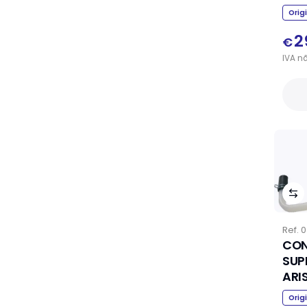
Orig
2
€
IVA
n
Ref.
0
CON
SUP
ARI
Orig