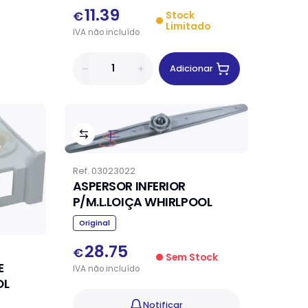
11.39
€
Stock
Limitado
IVA
não
incluído
Adicionar
Ref.
03023022
ASPERSOR INFERIOR
P/M.L.LOIÇA WHIRLPOOL
Original
28.75
€
Sem Stock
E
IVA
não
incluído
OL
Notificar