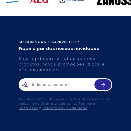
SUBSCREVA A NOSSA NEWSLETTER
Fique a par das nossas novidades
Seja o primeiro a saber de novos
produtos, novas promoções, dicas e
ofertas especiais.
Ao clicar em “Subscrever” está a inscrever-se na
nossa newsletter e a aceitar os
Termos e
Condições
e
Política de Privacidade
.