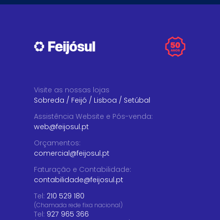
Visite as nossas lojas
Sobreda
/
Feijó
/
Lisboa
/
Setúbal
Assistência Website e Pós-venda
:
web@feijosul.pt
Orçamentos
:
comercial@feijosul.pt
Faturação e Contabilidade
:
contabilidade@feijosul.pt
Tel:
210 529 180
(Chamada rede fixa nacional)
Tel:
927 965 366