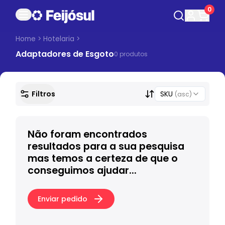
0
Home
>
Hotelaria
>
Adaptadores de Esgoto
0
produto
s
Filtros
SKU
(asc)
Não foram encontrados
resultados para a sua pesquisa
mas temos a certeza de que o
conseguimos ajudar...
Enviar pedido