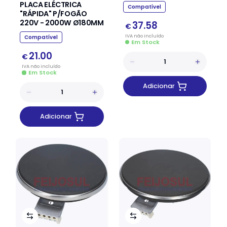
Ø220MM
PLACA ELÉCTRICA
Compatível
"RÁPIDA" P/FOGÃO
220V - 2000W Ø180MM
37.58
€
IVA
não
incluído
Compatível
Em Stock
21.00
€
IVA
não
incluído
Em Stock
Adicionar
Adicionar