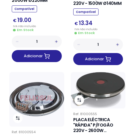
2000W Ø220MM
220V - 1500W Ø140MM
Compatível
Compatível
19.00
€
13.34
€
IVA
não
incluído
IVA
não
incluído
Em Stock
Em Stock
Adicionar
Adicionar
Ref.
81000555
PLACA ELÉCTRICA
"RÁPIDA" P/FOGÃO
220V - 2600W
Ref.
81000554