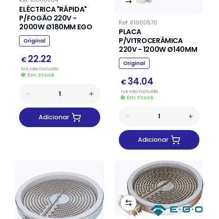
ELÉCTRICA "RÁPIDA"
P/FOGÃO 220V -
Ref.
81000570
2000W Ø180MM EGO
PLACA
P/VITROCERÂMICA
Original
220V - 1200W Ø140MM
22.22
€
Original
IVA
não
incluído
Em Stock
34.04
€
IVA
não
incluído
Em Stock
Adicionar
Adicionar