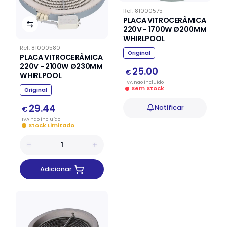
Ref.
81000575
PLACA VITROCERÂMICA
220V - 1700W Ø200MM
WHIRLPOOL
Ref.
81000580
Original
PLACA VITROCERÂMICA
220V - 2100W Ø230MM
25.00
€
WHIRLPOOL
IVA
não
incluído
Sem Stock
Original
29.44
Notificar
€
IVA
não
incluído
Stock Limitado
Adicionar