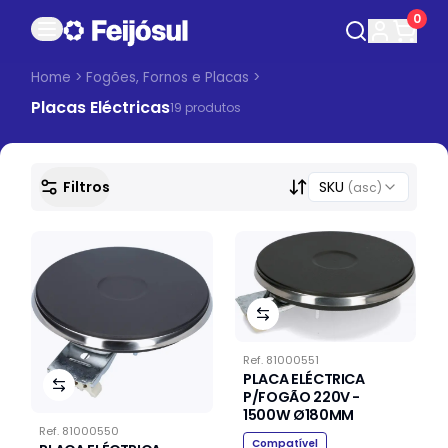
0
Home
>
Fogões, Fornos e Placas
>
Placas Eléctricas
19
produto
s
Filtros
SKU
(asc)
Ref.
81000551
PLACA ELÉCTRICA
P/FOGÃO 220V -
1500W Ø180MM
Ref.
81000550
Compatível