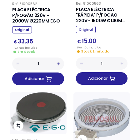
Ref.
81000563
Ref.
81000562
PLACA ELÉCTRICA
PLACA ELÉCTRICA
"RÁPIDA" P/FOGÃO
P/FOGÃO 220V -
220V - 1500W Ø140MM
2000W Ø220MM EGO
EGO
Original
Original
15.00
33.35
€
€
IVA
não
incluído
IVA
não
incluído
Stock Limitado
Em Stock
Adicionar
Adicionar
Ref.
81000564