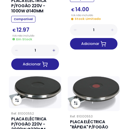
PLACA ELÉCTRICA
P/FOGÃO 220V -
14.00
€
1000W Ø140MM
IVA
não
incluído
Stock Limitado
Compatível
12.97
€
IVA
não
incluído
Em Stock
Adicionar
Adicionar
Ref.
81000552
Ref.
81000553
PLACA ELÉCTRICA
PLACA ELÉCTRICA
P/FOGÃO 220V -
"RÁPIDA" P/FOGÃO