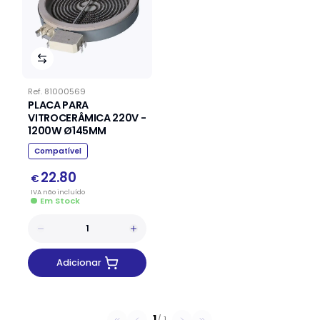
Ref.
81000569
PLACA PARA
VITROCERÂMICA 220V -
1200W Ø145MM
Compatível
22.80
€
IVA
não
incluído
Em Stock
Adicionar
1
/
1