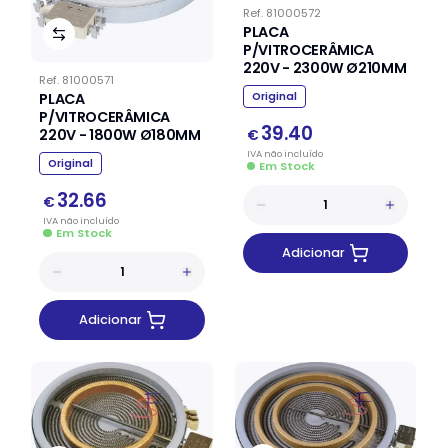
Ref.
81000572
PLACA
P/VITROCERÂMICA
220V - 2300W Ø210MM
Ref.
81000571
Original
PLACA
P/VITROCERÂMICA
39.40
220V - 1800W Ø180MM
€
IVA
não
incluído
Original
Em Stock
32.66
€
IVA
não
incluído
Em Stock
Adicionar
Adicionar