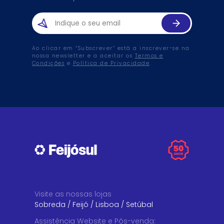
Ao clicar em “Subscrever” está a inscrever-se na
nossa newsletter e a aceitar os
Termos e
Condições
e
Política de Privacidade
.
Visite as nossas lojas
Sobreda
/
Feijó
/
Lisboa
/
Setúbal
Assistência Website e Pós-venda
: