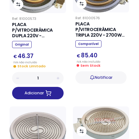
Ref.
81000576
Ref.
81000573
PLACA
PLACA
P/VITROCERÂMICA
P/VITROCERÂMICA
TRIPLA 220V - 2700W
DUPLA 220V -
Ø300MM FAGOR EDESA
700/1700W
Compatível
Original
Ø120/180MM
85.40
46.37
€
€
IVA
não
incluído
IVA
não
incluído
Sem Stock
Stock Limitado
Notificar
Adicionar