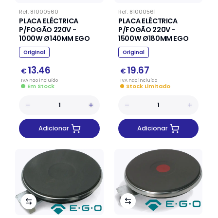
Ref.
81000560
Ref.
81000561
PLACA ELÉCTRICA
PLACA ELÉCTRICA
P/FOGÃO 220V -
P/FOGÃO 220V -
1000W Ø140MM EGO
1500W Ø180MM EGO
Original
Original
13.46
19.67
€
€
IVA
não
incluído
IVA
não
incluído
Em Stock
Stock Limitado
Adicionar
Adicionar