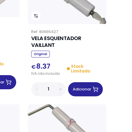
Ref.
80665427
VELA ESQUENTADOR
VAILLANT
Original
do
8.37
€
Stock
Limitado
IVA
não
incluído
nar
Adicionar