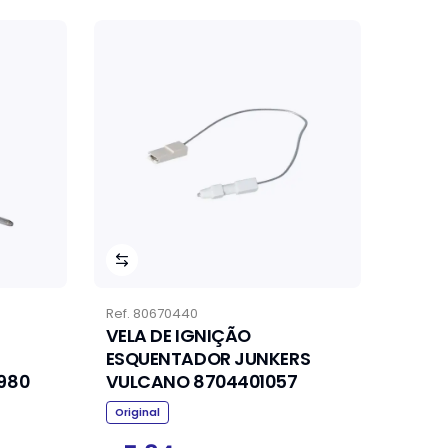
Ref.
80670440
VELA DE IGNIÇÃO
ESQUENTADOR JUNKERS
980
VULCANO 8704401057
Original