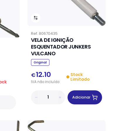
Ref.
80670435
VELA DE IGNIÇÃO
ESQUENTADOR JUNKERS
VULCANO
Original
12.10
€
Stock
Limitado
ock
IVA
não
incluído
Adicionar