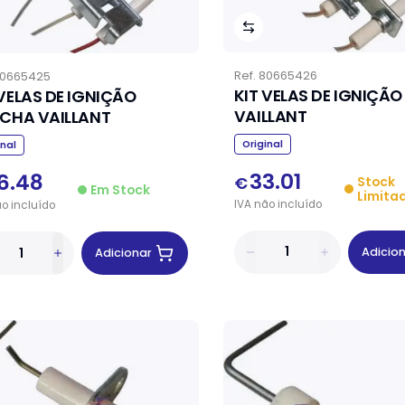
Ref.
80665426
0665425
KIT VELAS DE IGNIÇÃO
 VELAS DE IGNIÇÃO
VAILLANT
ICHA VAILLANT
Original
inal
33.01
6.48
€
Stock
Em Stock
Limita
IVA
não
incluído
ão
incluído
Adicio
Adicionar