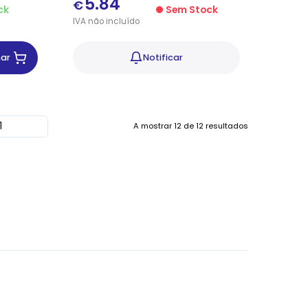
5.84
€
ck
Sem Stock
IVA
não
incluído
nar
Notificar
A mostrar
12
de
12
resultados