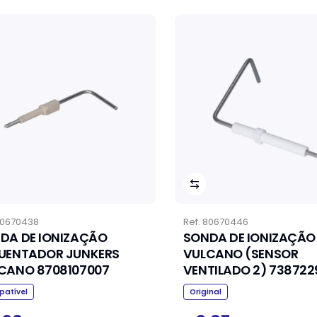
0670438
Ref.
80670446
DA DE IONIZAÇÃO
SONDA DE IONIZAÇÃO
UENTADOR JUNKERS
VULCANO (SENSOR
VULCANO 8708107007
VENTILADO 2) 738722
atível
Original