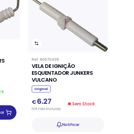
Ref.
80670439
RS
VELA DE IGNIÇÃO
ESQUENTADOR JUNKERS
VULCANO
Original
ck
6.27
€
Sem Stock
IVA
não
incluído
nar
Notificar