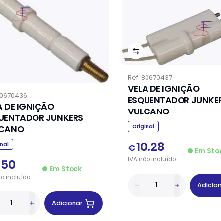
Ref.
80670437
VELA DE IGNIÇÃO
0670436
ESQUENTADOR JUNKE
A DE IGNIÇÃO
VULCANO
UENTADOR JUNKERS
Original
LCANO
10.28
inal
€
Em Sto
IVA
não
incluído
.50
Em Stock
ão
incluído
Adicio
Adicionar