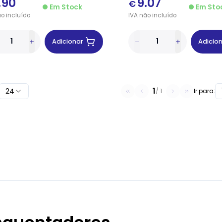
.90
9.07
€
Em Stock
Em Sto
ão
incluído
IVA
não
incluído
Adicionar
Adicio
1
24
/
1
Ir para: