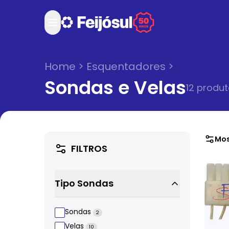
Home
>
Esquentadores
>
Sondas e Velas
12
produt
Mos
FILTROS
Tipo Sondas
Sondas
2
Velas
10