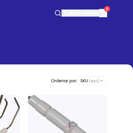
0
Iniciar
Sessão
Ordenar por:
SKU
(asc)