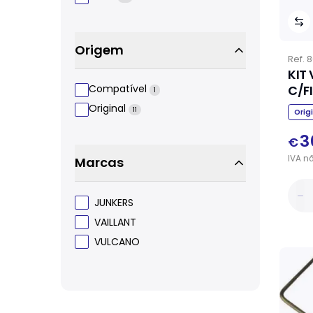
Origem
Ref.
8
KIT
C/F
Compatível
1
Original
11
Orig
3
€
IVA
n
Marcas
JUNKERS
VAILLANT
VULCANO