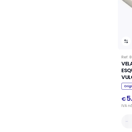
Ref.
8
VEL
ESQ
VU
Orig
5
€
IVA
n