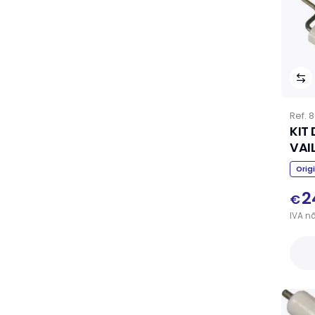
Ref.
8
KIT
VAI
Orig
2
€
IVA
n