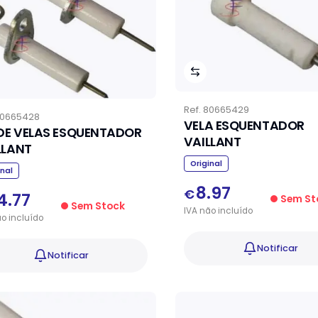
Ref.
80665429
0665428
VELA ESQUENTADOR
 DE VELAS ESQUENTADOR
VAILLANT
LLANT
Original
inal
8.97
€
4.77
Sem St
Sem Stock
IVA
não
incluído
ão
incluído
Notificar
Notificar