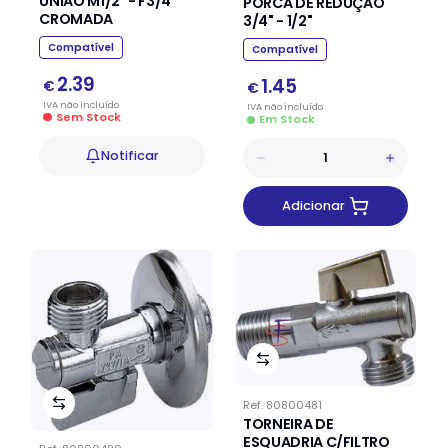
UNIÃO M1/2" - F3/4"
PORCA DE REDUÇÃO
CROMADA
3/4" - 1/2"
Compatível
Compatível
2.39
1.45
€
€
IVA
não
incluído
IVA
não
incluído
Sem Stock
Em Stock
Notificar
Adicionar
Ref.
80800481
TORNEIRA DE
ESQUADRIA C/FILTRO