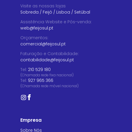
Visite as nossas lojas
Sobreda
/
Feijó
/
Lisboa
/
Setúbal
Assistência Website e Pós-venda
:
web@feijosul.pt
Orçamentos
:
comercial@feijosul.pt
Faturação e Contabilidade
:
contabilidade@feijosul.pt
Tel:
210 529 180
(Chamada rede fixa nacional)
Tel:
927 965 366
(Chamada rede móvel nacional)
Empresa
Sobre Nós