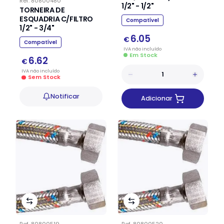
Ref.
80800480
1/2" - 1/2"
TORNEIRA DE
ESQUADRIA C/FILTRO
Compatível
1/2" - 3/4"
6.05
€
Compatível
IVA
não
incluído
Em Stock
6.62
€
IVA
não
incluído
Sem Stock
Notificar
Adicionar
Ref.
80800519
Ref.
80800520