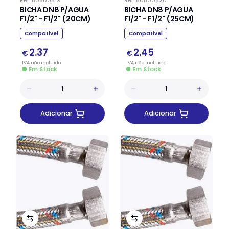
BICHA DN8 P/AGUA
BICHA DN8 P/AGUA
F1/2" - F1/2" (20CM)
F1/2" - F1/2" (25CM)
Compatível
Compatível
2.37
2.45
€
€
IVA
não
incluído
IVA
não
incluído
Em Stock
Em Stock
Adicionar
Adicionar