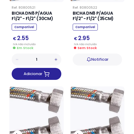
Ref.
80800521
Ref.
80800522
BICHA DN8 P/AGUA
BICHA DN8 P/AGUA
F1/2" - F1/2" (30CM)
F1/2" - F1/2" (35CM)
Compatível
Compatível
2.55
2.95
€
€
IVA
não
incluído
IVA
não
incluído
Em Stock
Sem Stock
Notificar
Adicionar