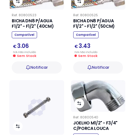
Ref.
80800523
Ref.
80800525
BICHA DN8 P/AGUA
BICHA DN8 P/AGUA
F1/2" - F1/2" (40CM)
F1/2" - F1/2" (50CM)
Compatível
Compatível
3.06
3.43
€
€
IVA
não
incluído
IVA
não
incluído
Sem Stock
Sem Stock
Notificar
Notificar
Ref.
80800540
JOELHO M1/2" - F3/4"
C/PORCA LOUCA