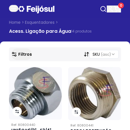
0
Home
>
Esquentadores
>
Acess. Ligação para Água
14
produto
s
Filtros
SKU
(asc)
Ref.
80800440
Ref.
80800441