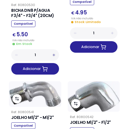
Compatível
Ref.
80800530
BICHA DN8 P/AGUA
4.95
€
F3/4" - F3/4" (20CM)
IVA
não
incluído
Stock Limitado
Compatível
5.50
€
IVA
não
incluído
Em Stock
Adicionar
Adicionar
Ref.
80800541
JOELHO M1/2" - M1/2"
Ref.
80800542
JOELHO M1/2" - F1/2"
Compatível