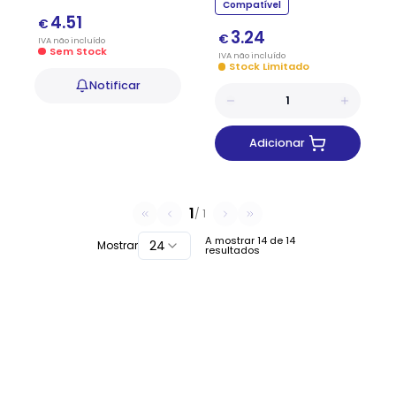
Compatível
4.51
€
3.24
€
IVA
não
incluído
Sem Stock
IVA
não
incluído
Stock Limitado
Notificar
Adicionar
1
/
1
A mostrar
14
de
14
24
Mostrar
resultados