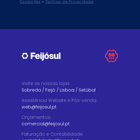
Condições
e
Política de Privacidade
.
Visite as nossas lojas
Sobreda
/
Feijó
/
Lisboa
/
Setúbal
Assistência Website e Pós-venda
:
web@feijosul.pt
Orçamentos
:
comercial@feijosul.pt
Faturação e Contabilidade
: