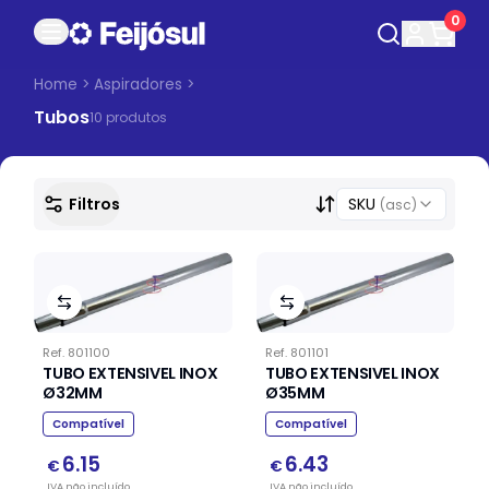
0
Home
>
Aspiradores
>
Tubos
10
produto
s
Filtros
SKU
(asc)
Ref.
801100
Ref.
801101
TUBO EXTENSIVEL INOX
TUBO EXTENSIVEL INOX
Ø32MM
Ø35MM
Compatível
Compatível
6.15
6.43
€
€
IVA
não
incluído
IVA
não
incluído