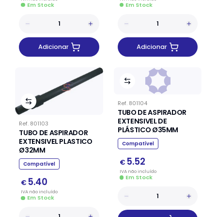
Em Stock
Em Stock
Adicionar
Adicionar
Ref.
801104
TUBO DE ASPIRADOR
EXTENSIVEL DE
Ref.
801103
PLÁSTICO Ø35MM
TUBO DE ASPIRADOR
EXTENSIVEL PLASTICO
Compatível
Ø32MM
5.52
€
Compatível
IVA
não
incluído
Em Stock
5.40
€
IVA
não
incluído
Em Stock