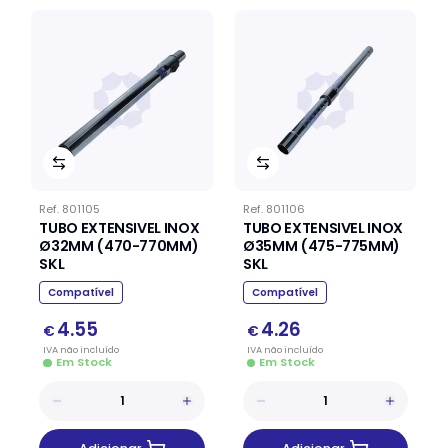
Ref.
801105
Ref.
801106
TUBO EXTENSIVEL INOX
TUBO EXTENSIVEL INOX
Ø32MM (470-770MM)
Ø35MM (475-775MM)
SKL
SKL
Compatível
Compatível
4.55
4.26
€
€
IVA
não
incluído
IVA
não
incluído
Em Stock
Em Stock