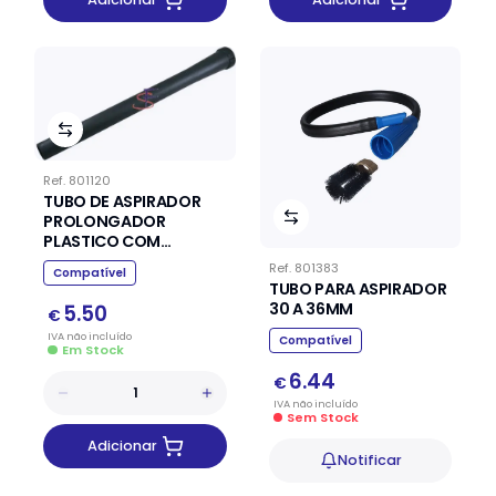
Ref.
801120
TUBO DE ASPIRADOR
PROLONGADOR
PLASTICO COM
PIQUELETE HOOVER
Ref.
801383
Compatível
TUBO PARA ASPIRADOR
30 A 36MM
5.50
€
IVA
não
incluído
Compatível
Em Stock
6.44
€
IVA
não
incluído
Sem Stock
Adicionar
Notificar