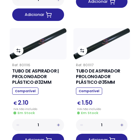
Adicionar
Adicionar
Ref.
801116
Ref.
801117
TUBO DE ASPIRADOR |
TUBO DE ASPIRADOR
PROLONGADOR
PROLONGADOR
PLÁSTICO Ø32MM
PLÁSTICO Ø35MM
Compatível
Compatível
2.10
1.50
€
€
IVA
não
incluído
IVA
não
incluído
Em Stock
Em Stock
Adicionar
Adicionar