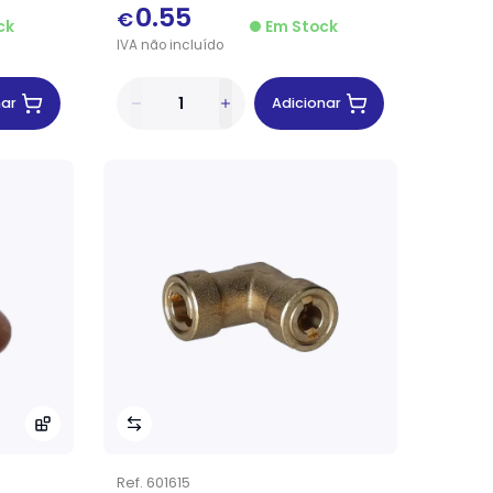
0.55
€
ck
Em Stock
IVA
não
incluído
nar
Adicionar
Ref.
601615