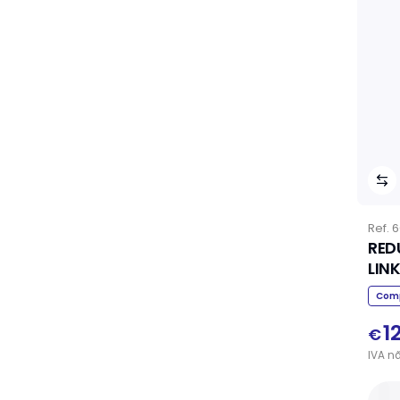
Ref.
6
RED
LIN
Comp
1
€
IVA
n