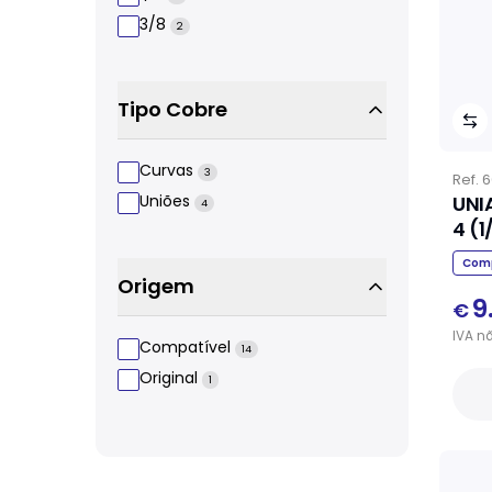
3/8
2
Tipo Cobre
Curvas
3
Ref.
6
UNI
Uniões
4
4 (1
Comp
Origem
9
€
IVA
n
Compatível
14
Original
1