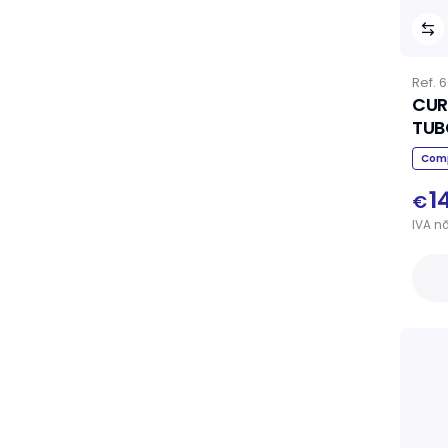
Ref.
6
CUR
TUB
Comp
1
€
IVA
n