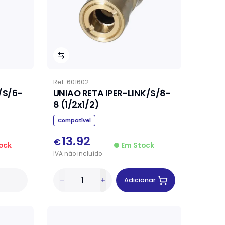
Ref.
601602
/S/6-
UNIAO RETA IPER-LINK/S/8-
8 (1/2x1/2)
Compatível
13.92
€
ock
Em Stock
IVA
não
incluído
Adicionar