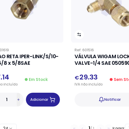
01619
Ref.
601516
AO RETA IPER-LINK/S/10-
VÁLVULA WIGAM LOC
5/8 x 5/8SAE
VALVE-1/4 SAE
7.14
29.33
€
Em Stock
Sem St
ão
incluído
IVA
não
incluído
Adicionar
Notificar
1
24
/
1
Ir para: