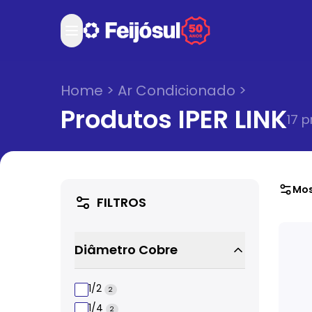
Home
>
Ar Condicionado
>
Produtos IPER LINK
17
p
Mos
FILTROS
Diâmetro Cobre
1/2
2
1/4
2