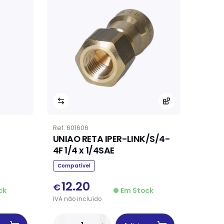
Ref.
601606
UNIAO RETA IPER-LINK/S/4-
4F 1/4 x 1/4SAE
Compatível
12.20
€
ck
Em Stock
IVA
não
incluído