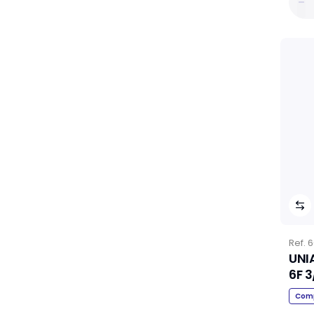
Ref.
6
UNI
6F 3
Comp