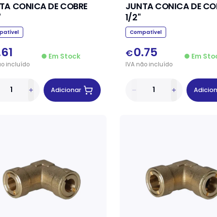
TA CONICA DE COBRE
JUNTA CONICA DE CO
"
1/2"
atível
Compatível
.61
0.75
€
Em Stock
Em Sto
ão
incluído
IVA
não
incluído
Adicionar
Adicio