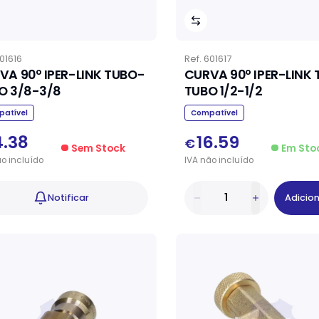
01616
Ref.
601617
VA 90º IPER-LINK TUBO-
CURVA 90º IPER-LINK
O 3/8-3/8
TUBO 1/2-1/2
atível
Compatível
4.38
16.59
€
Sem Stock
Em Sto
ão
incluído
IVA
não
incluído
Notificar
Adicio