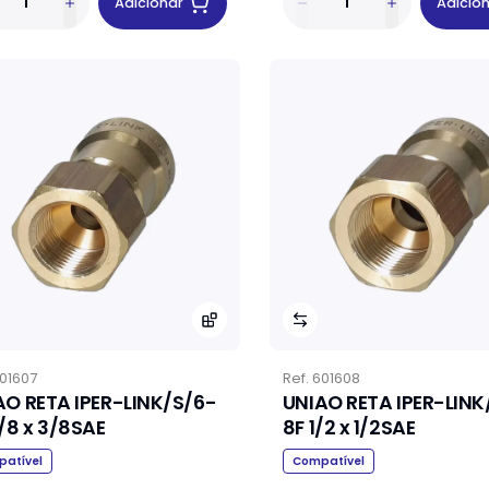
Adicionar
Adicio
01607
Ref.
601608
AO RETA IPER-LINK/S/6-
UNIAO RETA IPER-LINK
/8 x 3/8SAE
8F 1/2 x 1/2SAE
atível
Compatível