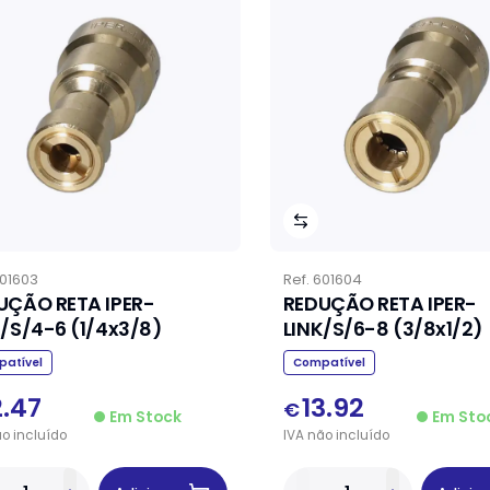
01603
Ref.
601604
UÇÃO RETA IPER-
REDUÇÃO RETA IPER-
K/S/4-6 (1/4x3/8)
LINK/S/6-8 (3/8x1/2)
atível
Compatível
2.47
13.92
€
Em Stock
Em Sto
ão
incluído
IVA
não
incluído