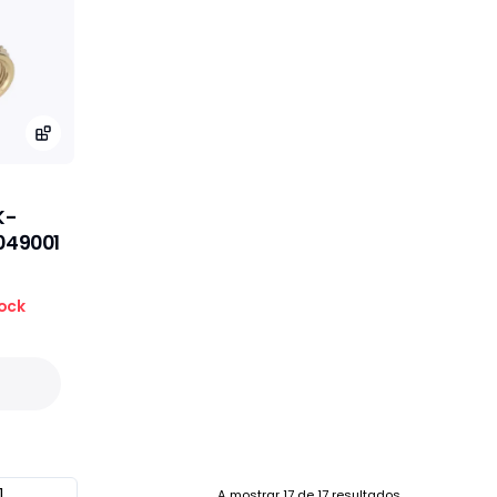
K-
 05059049001
ock
A mostrar
17
de
17
resultados