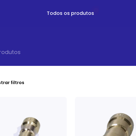
Todos os produtos
roduto
s
trar filtros