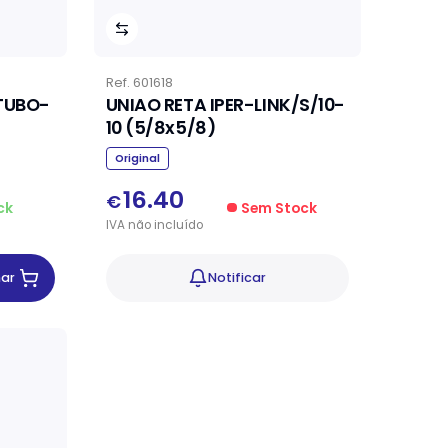
Ref.
601618
 TUBO-
UNIAO RETA IPER-LINK/S/10-
10 (5/8x5/8)
Original
16.40
€
ck
Sem Stock
IVA
não
incluído
nar
Notificar