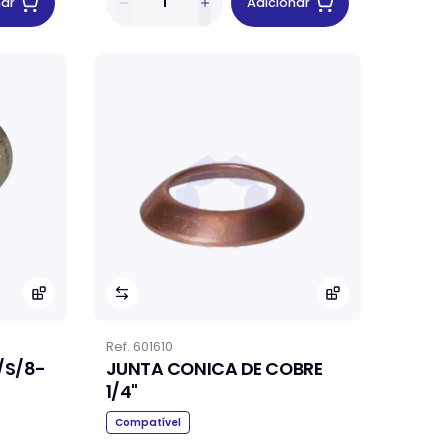
nar
Adicionar
Ref.
601610
/S/8-
JUNTA CONICA DE COBRE
1/4"
Compatível