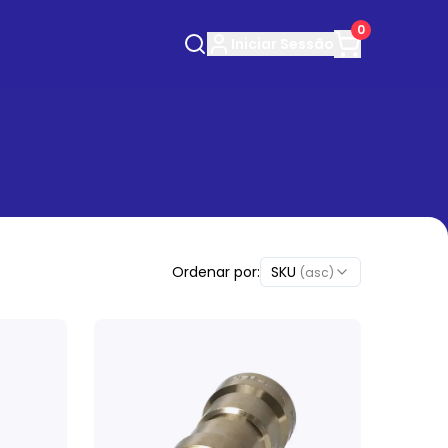
0
Iniciar
Sessão
Ordenar por:
SKU
(asc)