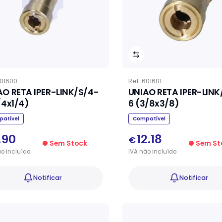
01600
Ref.
601601
AO RETA IPER-LINK/S/4-
UNIAO RETA IPER-LINK
/4x1/4)
6 (3/8x3/8)
atível
Compatível
.90
12.18
€
Sem Stock
Sem St
ão
incluído
IVA
não
incluído
Notificar
Notificar