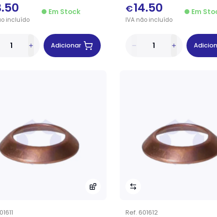
3.50
14.50
€
Em Stock
Em Sto
ão
incluído
IVA
não
incluído
Adicionar
Adicio
01611
Ref.
601612