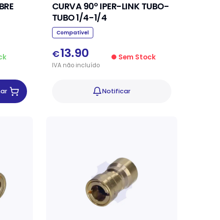
BRE
CURVA 90º IPER-LINK TUBO-
TUBO 1/4-1/4
Compatível
13.90
€
ck
Sem Stock
IVA
não
incluído
nar
Notificar