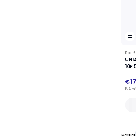
Ref.
6
UNI
10F 
1
€
IVA
n
Mostrar