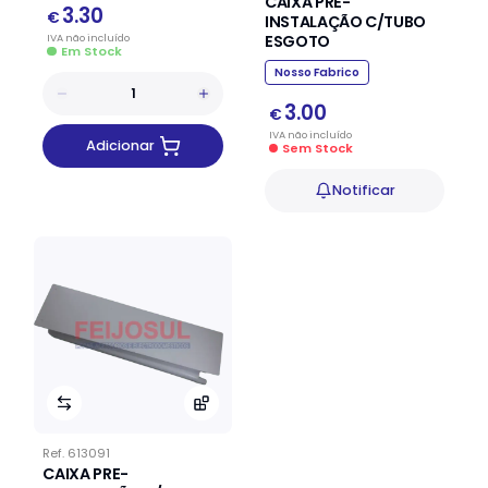
CAIXA PRE-
3.30
€
INSTALAÇÃO C/TUBO
ESGOTO
IVA
não
incluído
Em Stock
Nosso Fabrico
3.00
€
IVA
não
incluído
Adicionar
Sem Stock
Notificar
Ref.
613091
CAIXA PRE-