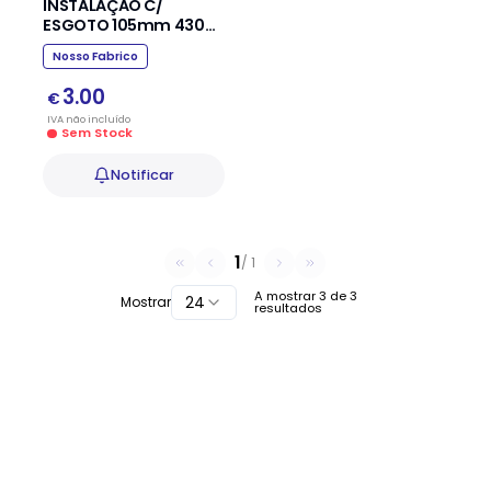
INSTALAÇÃO C/
ESGOTO 105mm 430m
70mm
Nosso Fabrico
3.00
€
IVA
não
incluído
Sem Stock
Notificar
1
/
1
A mostrar
3
de
3
24
Mostrar
resultados