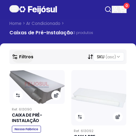
0
Home
>
Ar Condicionado
>
Caixas de Pré-Instalação
3
produto
s
Filtros
SKU
(asc)
Ref.
613090
CAIXA DE PRÉ-
INSTALAÇÃO
Nosso Fabrico
Ref.
613092