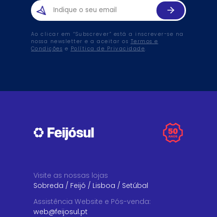
Ao clicar em “Subscrever” está a inscrever-se na
nossa newsletter e a aceitar os
Termos e
Condições
e
Política de Privacidade
.
Visite as nossas lojas
Sobreda
/
Feijó
/
Lisboa
/
Setúbal
Assistência Website e Pós-venda
:
web@feijosul.pt