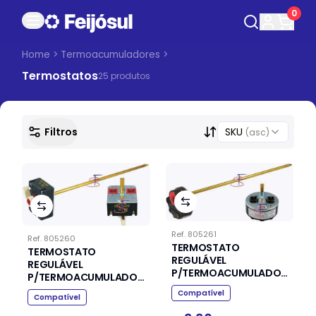
0
Home
>
Termoacumuladores
>
Termostatos
25
produto
s
Filtros
SKU
(asc)
Ref.
805261
Ref.
805260
TERMOSTATO
TERMOSTATO
REGULÁVEL
REGULÁVEL
P/TERMOACUMULADOR
P/TERMOACUMULADOR
(Ø6 X 260MM)
(Ø6 X 270MM)
Compatível
Compatível