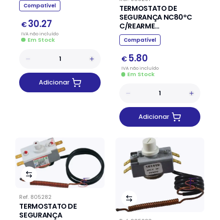
FAGOR EDESA
Compatível
TERMOSTATO DE
SEGURANÇA NC80ºC
30.27
€
C/REARME
P/TERMOACUMULADOR
IVA
não
incluído
Em Stock
Compatível
FAGOR EDESA
5.80
€
IVA
não
incluído
Em Stock
Adicionar
Adicionar
Ref.
805282
TERMOSTATO DE
SEGURANÇA