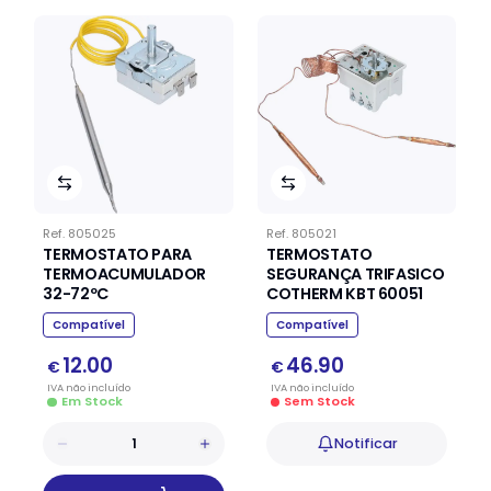
Ref.
805025
Ref.
805021
TERMOSTATO PARA
TERMOSTATO
TERMOACUMULADOR
SEGURANÇA TRIFASICO
32-72ºC
COTHERM KBT 60051
Compatível
Compatível
12.00
46.90
€
€
IVA
não
incluído
IVA
não
incluído
Em Stock
Sem Stock
Notificar