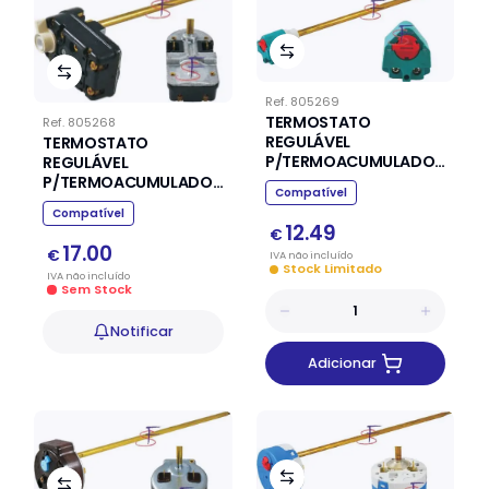
Ref.
805269
TERMOSTATO
Ref.
805268
REGULÁVEL
TERMOSTATO
P/TERMOACUMULADOR
REGULÁVEL
(Ø7,5 X 260MM)
P/TERMOACUMULADOR
Compatível
COTHERM TSD01106
(Ø6 X 270MM)
Compatível
ARISTON
12.49
€
17.00
€
IVA
não
incluído
Stock Limitado
IVA
não
incluído
Sem Stock
Notificar
Adicionar