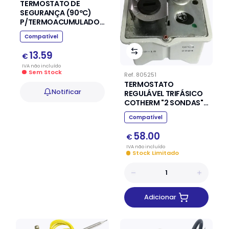
TERMOSTATO DE
SEGURANÇA (90ºC)
P/TERMOACUMULADOR
SBSC0024
Compatível
13.59
€
IVA
não
incluído
Sem Stock
Ref.
805251
TERMOSTATO
Notificar
REGULÁVEL TRIFÁSICO
COTHERM "2 SONDAS"
P/TERMOACUMULADOR
Compatível
GPC40064
58.00
€
IVA
não
incluído
Stock Limitado
Adicionar