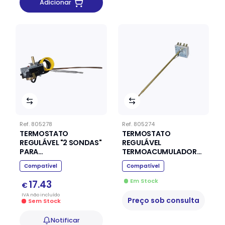
Adicionar
Ref.
805278
Ref.
805274
TERMOSTATO
TERMOSTATO
REGULÁVEL "2 SONDAS"
REGULÁVEL
PARA
TERMOACUMULADOR
TERMOACUMULADOR
COTHERM TUS00285
Compatível
Compatível
NEGARRA 600709
(SEG 95ºC)
Em Stock
17.43
€
IVA
não
incluído
Preço sob consulta
Sem Stock
Notificar