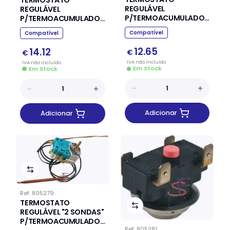
REGULÁVEL
REGULÁVEL
P/TERMOACUMULADOR
P/TERMOACUMULADOR
(Ø6 X 270MM)
(Ø6 X 450MM)
Compatível
Compatível
12.65
14.12
€
€
IVA
não
incluído
IVA
não
incluído
Em Stock
Em Stock
Adicionar
Adicionar
Ref.
805279
TERMOSTATO
REGULÁVEL "2 SONDAS"
P/TERMOACUMULADOR
Ref.
805281