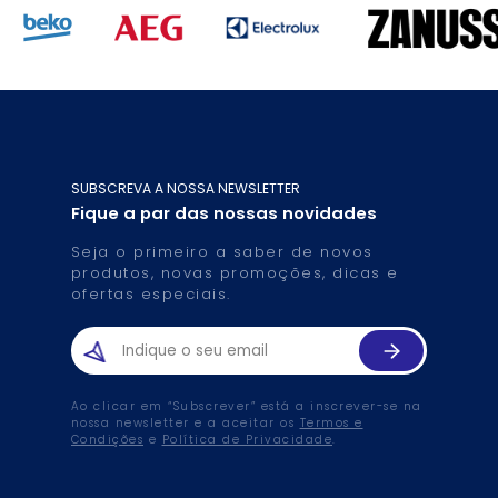
SUBSCREVA A NOSSA NEWSLETTER
Fique a par das nossas novidades
Seja o primeiro a saber de novos
produtos, novas promoções, dicas e
ofertas especiais.
Ao clicar em “Subscrever” está a inscrever-se na
nossa newsletter e a aceitar os
Termos e
Condições
e
Política de Privacidade
.