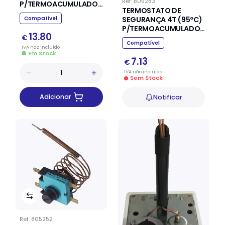
Ref.
805283
P/TERMOACUMULADOR
TERMOSTATO DE
COINTRA
Compatível
SEGURANÇA 4T (95ºC)
P/TERMOACUMULADOR
13.80
ARISTON
€
Compatível
IVA
não
incluído
Em Stock
7.13
€
IVA
não
incluído
Sem Stock
Adicionar
Notificar
Ref.
805252