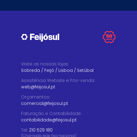
Visite as nossas lojas
Sobreda
/
Feijó
/
Lisboa
/
Setúbal
Assistência Website e Pós-venda
:
web@feijosul.pt
Orçamentos
:
comercial@feijosul.pt
Faturação e Contabilidade
:
contabilidade@feijosul.pt
Tel:
210 529 180
(Chamada rede fixa nacional)