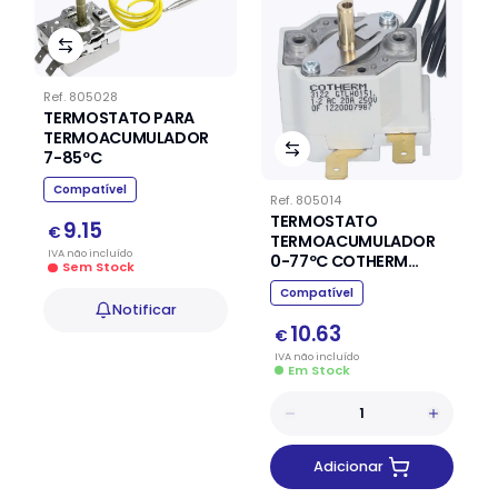
Ref.
805028
TERMOSTATO PARA
TERMOACUMULADOR
7-85ºC
Compatível
Ref.
805014
TERMOSTATO
9.15
€
TERMOACUMULADOR
IVA
não
incluído
0-77ºC COTHERM
Sem Stock
GTLH0151
Compatível
Notificar
10.63
€
IVA
não
incluído
Em Stock
Adicionar