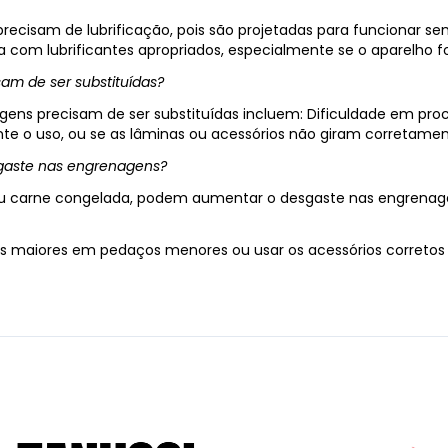
recisam de lubrificação, pois são projetadas para funcionar se
com lubrificantes apropriados, especialmente se o aparelho f
sam de ser substituídas?
nagens precisam de ser substituídas incluem: Dificuldade em p
te o uso, ou se as lâminas ou acessórios não giram corretamen
sgaste nas engrenagens?
 ou carne congelada, podem aumentar o desgaste nas engrenage
tos maiores em pedaços menores ou usar os acessórios correto