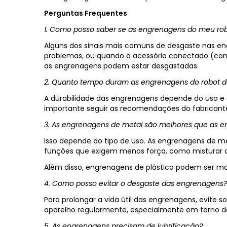
Perguntas Frequentes
1. Como posso saber se as engrenagens do meu rob
Alguns dos sinais mais comuns de desgaste nas e
problemas, ou quando o acessório conectado (como
as engrenagens podem estar desgastadas.
2. Quanto tempo duram as engrenagens do robot d
A durabilidade das engrenagens depende do uso e d
importante seguir as recomendações do fabricante
3. As engrenagens de metal são melhores que as e
Isso depende do tipo de uso. As engrenagens de m
funções que exigem menos força, como misturar ou
Além disso, engrenagens de plástico podem ser mais
4. Como posso evitar o desgaste das engrenagens?
Para prolongar a vida útil das engrenagens, evite
aparelho regularmente, especialmente em torno d
5. As engrenagens precisam de lubrificação?