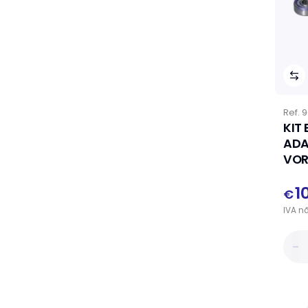
Ref.
9
KIT
ADA
VOR
1
€
IVA
n