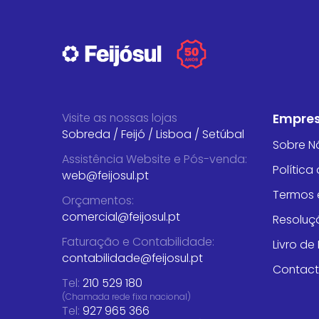
Visite as nossas lojas
Empre
Sobreda
/
Feijó
/
Lisboa
/
Setúbal
Sobre N
Assistência Website e Pós-venda
:
Política
web@feijosul.pt
Termos 
Orçamentos
:
comercial@feijosul.pt
Resoluçã
Faturação e Contabilidade
:
Livro d
contabilidade@feijosul.pt
Contac
Tel:
210 529 180
(Chamada rede fixa nacional)
Tel:
927 965 366