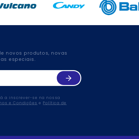
 de novos produtos, novas
as especiais.
tá a inscrever-se na nossa
mos e Condições
e
Política de