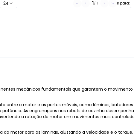
1
24
/
1
Ir para:
onentes mecânicos fundamentais que garantem o movimento e 
o entre o motor e as partes móveis, como lâminas, batedores 
e e potência. As engrenagens nos robots de cozinha desempen
convertendo a rotação do motor em movimentos mais controlado
a do motor para as lâminas, ajustando a velocidade e o torque.