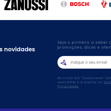
Seja o primeiro a saber
promoções, dicas e ofert
as novidades
Ao clicar em “Subscrever” es
newsletter e a aceitar os
Ter
Privacidade
.