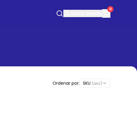
0
Iniciar
Sessão
Ordenar por:
SKU
(asc)