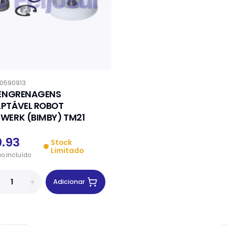
0590913
 ENGRENAGENS
PTÁVEL ROBOT
WERK (BIMBY) TM21
0.93
Stock
Limitado
ão
incluído
Adicionar