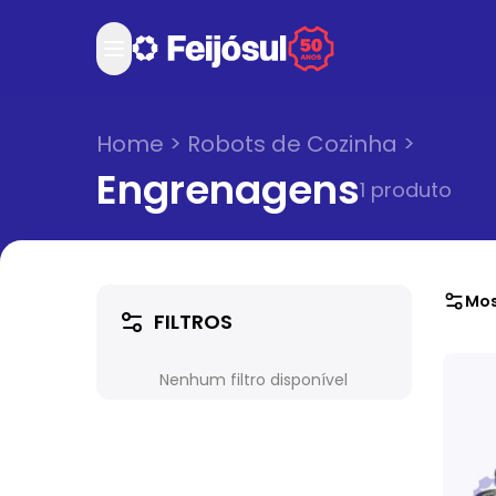
Home
>
Robots de Cozinha
>
Engrenagens
1
produto
Mos
FILTROS
Nenhum filtro disponível