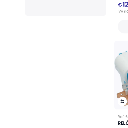
1
€
IVA
n
Ref.
6
REL