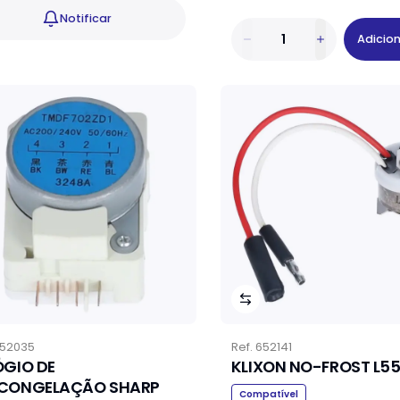
Notificar
Adicio
52035
Ref.
652141
ÓGIO DE
KLIXON NO-FROST L5
CONGELAÇÃO SHARP
Compatível