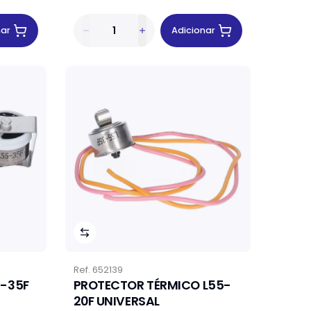
nar
Adicionar
Ref.
652139
5-35F
PROTECTOR TÉRMICO L55-
20F UNIVERSAL