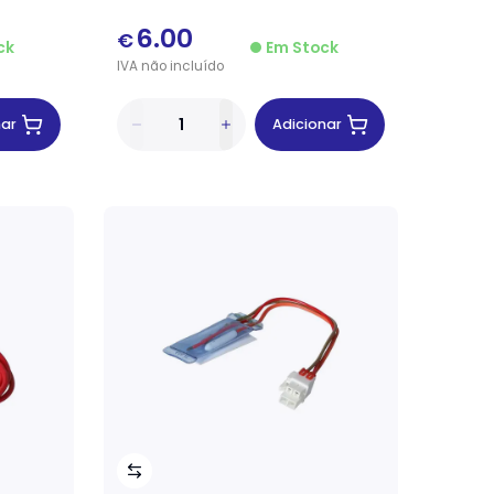
6.00
€
ck
Em Stock
IVA
não
incluído
nar
Adicionar