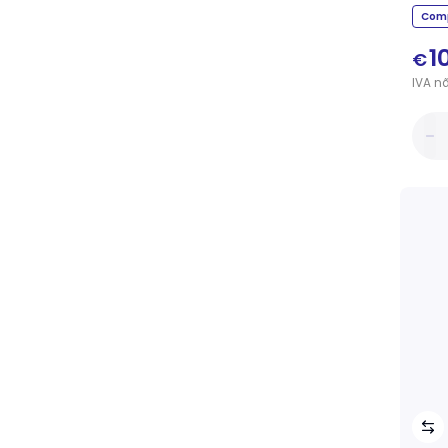
Comp
1
€
IVA
n