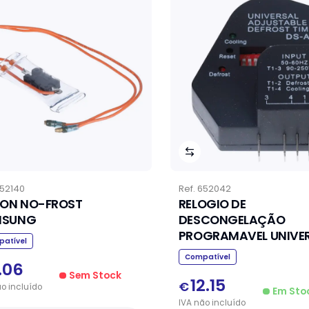
52140
Ref.
652042
XON NO-FROST
RELOGIO DE
MSUNG
DESCONGELAÇÃO
PROGRAMAVEL U
atível
Compatível
.06
Sem Stock
12.15
€
ão
incluído
Em Sto
IVA
não
incluído