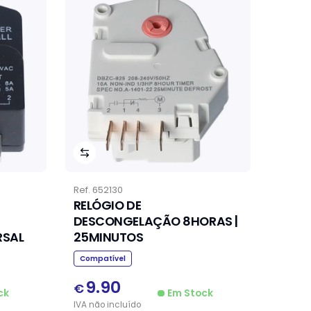
Ref.
652130
RELÓGIO DE
DESCONGELAÇÃO 8HORAS |
NIVERSAL
25MINUTOS
Compatível
9.90
€
ck
Em Stock
IVA
não
incluído