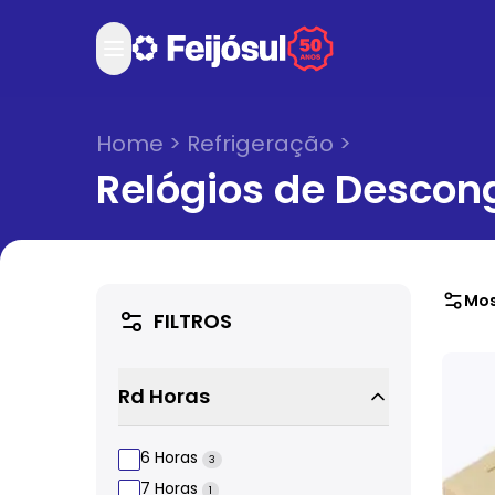
Home
>
Refrigeração
>
Relógios de Descong
Mos
FILTROS
Rd Horas
6 Horas
3
7 Horas
1