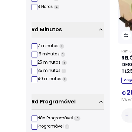
8 Horas
4
Rd Minutos
7 minutos
1
Ref.
6
16 minutos
1
REL
25 minutos
DES
4
TL2
35 minutos
1
40 minutos
1
Orig
2
€
IVA
n
Rd Programável
Não Programável
10
Programável
1