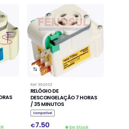
Ref.
652033
RELÓGIO DE
ORAS
DESCONGELAÇÃO 7 HORAS
/ 35 MINUTOS
Compatível
7.50
€
ck
Em Stock