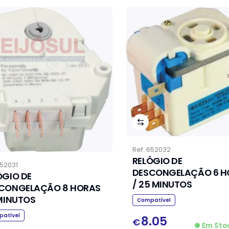
Ref.
652032
RELÓGIO DE
52031
DESCONGELAÇÃO 6 H
ÓGIO DE
/ 25 MINUTOS
CONGELAÇÃO 8 HORAS
 MINUTOS
Compatível
atível
8.05
€
Em Sto