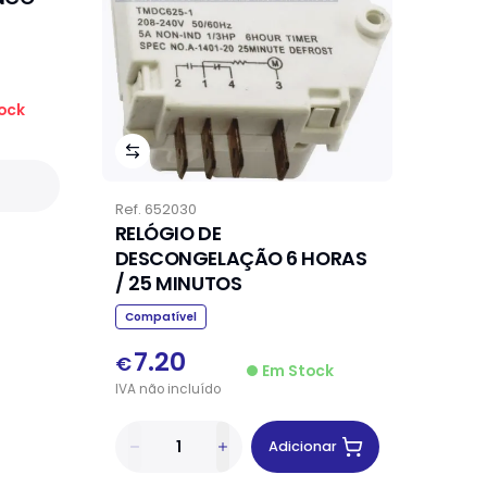
ock
Ref.
652030
RELÓGIO DE
DESCONGELAÇÃO 6 HORAS
/ 25 MINUTOS
Compatível
7.20
€
Em Stock
IVA
não
incluído
Adicionar