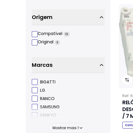
Origem
Compatível
13
Original
3
Marcas
BIGATTI
LG
Ref.
6
RANCO
REL
SAMSUNG
DES
/ 7
SANKYO
Comp
Mostrar mais
1