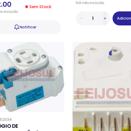
2.00
IVA
não
incluído
Sem Stock
ão
incluído
Adicio
Notificar
52034
ÓGIO DE