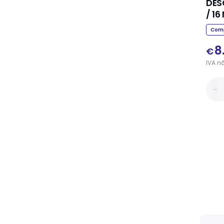
DES
/ 1
Comp
8
€
IVA
n