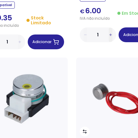
atível
6.00
€
Em Sto
0.35
Stock
IVA
não
incluído
Limitado
ão
incluído
Adicio
Adicionar