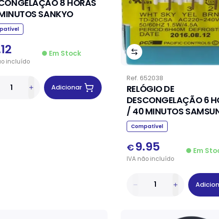
CONGELAÇÃO 8 HORAS
6 MINUTOS SANKYO
atível
.12
Em Stock
ão
incluído
Ref.
652038
RELÓGIO DE
Adicionar
DESCONGELAÇÃO 6 H
/ 40 MINUTOS SAMSU
Compatível
9.95
€
Em Sto
IVA
não
incluído
Adicio