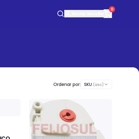
0
Iniciar
Sessão
Ordenar por:
SKU
(asc)
NCO