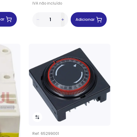
IVA
não
incluído
nar
Adicionar
Ref.
65299001