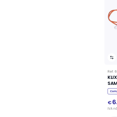
Ref.
6
KLI
SA
Comp
6
€
IVA
n