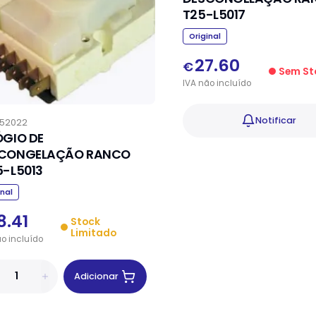
T25-L5017
Original
27.60
€
Sem St
IVA
não
incluído
Notificar
52022
ÓGIO DE
CONGELAÇÃO RANCO
5-L5013
inal
8.41
Stock
Limitado
ão
incluído
Adicionar