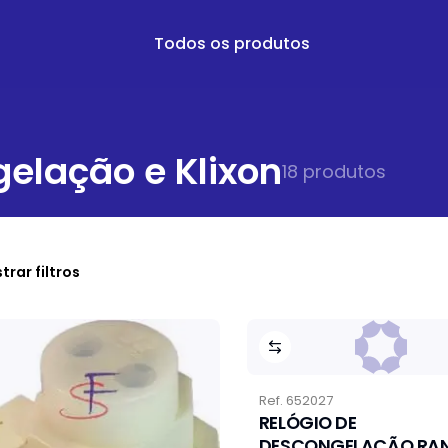
Todos os produtos
elação e Klixon
18
produto
s
trar filtros
Ref.
652027
RELÓGIO DE
DESCONGELAÇÃO RA