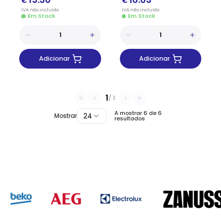
€
€
IVA
não
incluído
IVA
não
incluído
Em Stock
Em Stock
Adicionar
Adicionar
1
/
1
A mostrar
6
de
6
24
Mostrar
resultados