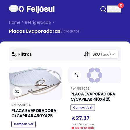
0
Home
>
Refrigeração
>
Placas Evaporadoras
6
produto
s
Filtros
SKU
(asc)
Ref.
553073
PLACA EVAPORADORA
C/CAPILAR 410X425
Ref.
553084
Compatível
PLACA EVAPORADORA
C/CAPILAR 460X425
27.37
€
Compatível
IVA
não
incluído
Sem Stock