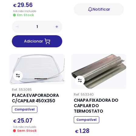
29.56
€
Notificar
IVA
não
incluído
Em Stock
Adicionar
Ref.
553085
Ref.
553340
PLACA EVAPORADORA
CHAPA FIXADORA DO
C/CAPILAR 450X350
CAPILAR DO
Compatível
TERMOSTATO
25.07
Compatível
€
IVA
não
incluído
1.28
Sem Stock
€