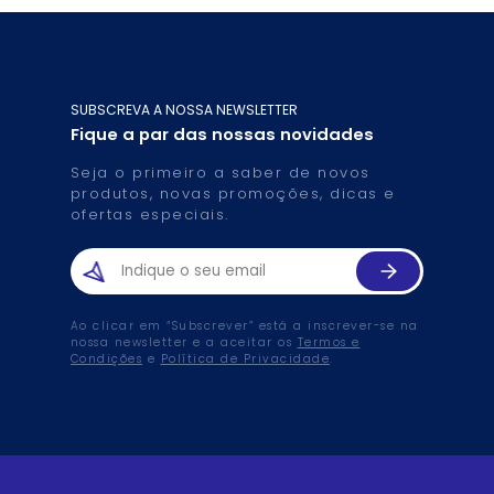
SUBSCREVA A NOSSA NEWSLETTER
Fique a par das nossas novidades
Seja o primeiro a saber de novos
produtos, novas promoções, dicas e
ofertas especiais.
Ao clicar em “Subscrever” está a inscrever-se na
nossa newsletter e a aceitar os
Termos e
Condições
e
Política de Privacidade
.