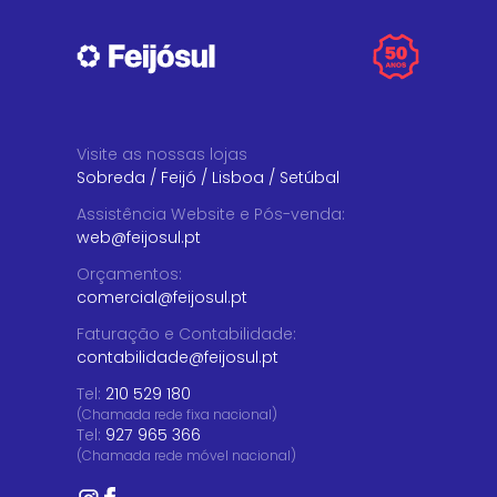
Visite as nossas lojas
Sobreda
/
Feijó
/
Lisboa
/
Setúbal
Assistência Website e Pós-venda
:
web@feijosul.pt
Orçamentos
:
comercial@feijosul.pt
Faturação e Contabilidade
:
contabilidade@feijosul.pt
Tel:
210 529 180
(Chamada rede fixa nacional)
Tel:
927 965 366
(Chamada rede móvel nacional)