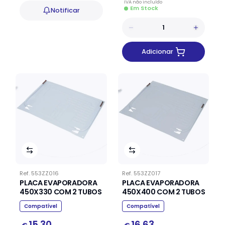
IVA
não
incluído
Em Stock
Notificar
Adicionar
Ref.
553ZZ016
Ref.
553ZZ017
PLACA EVAPORADORA
PLACA EVAPORADORA
450X330 COM 2 TUBOS
450X400 COM 2 TUBOS
Compatível
Compatível
15.30
16.63