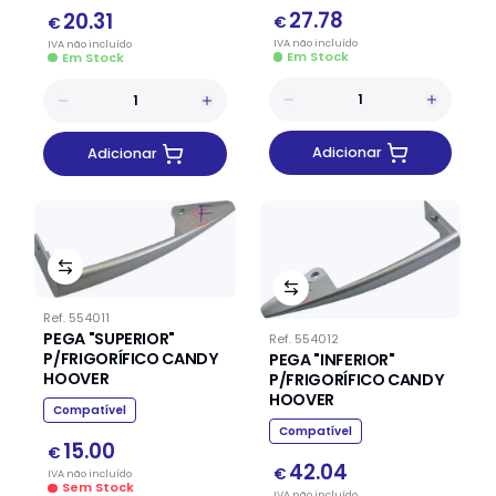
27.78
20.31
€
€
IVA
não
incluído
IVA
não
incluído
Em Stock
Em Stock
Adicionar
Adicionar
Ref.
554011
PEGA "SUPERIOR"
Ref.
554012
P/FRIGORÍFICO CANDY
PEGA "INFERIOR"
HOOVER
P/FRIGORÍFICO CANDY
HOOVER
Compatível
Compatível
15.00
€
42.04
€
IVA
não
incluído
Sem Stock
IVA
não
incluído