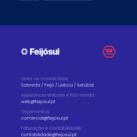
Visite as nossas lojas
Sobreda
/
Feijó
/
Lisboa
/
Setúbal
Assistência Website e Pós-venda
:
web@feijosul.pt
Orçamentos
:
comercial@feijosul.pt
Faturação e Contabilidade
:
contabilidade@feijosul.pt