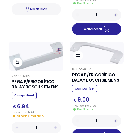
Em Stock
Notificar
Adicionar
Ref.
554017
PEGA P/FRIGORÍFICO
Ref.
554015
BALAY BOSCH SIEMENS
PEGA P/FRIGORÍFICO
BALAY BOSCH SIEMENS
Compatível
Compatível
9.00
€
6.94
IVA
não
incluído
€
Em Stock
IVA
não
incluído
Stock Limitado