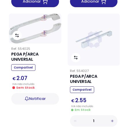
Adicionar
Adicionar
Ref.
554025
PEGA P/ARCA
UNIVERSAL
Compatível
Ref.
554027
PEGA P/ARCA
2.07
€
UNIVERSAL
IVA
não
incluído
Sem Stock
Compatível
Notificar
2.55
€
IVA
não
incluído
Em Stock