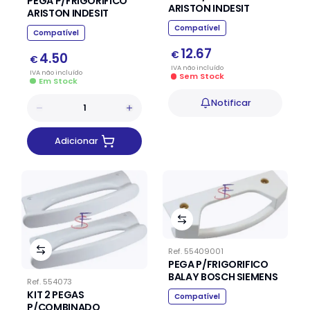
PEGA P/FRIGORÍFICO
ARISTON INDESIT
ARISTON INDESIT
Compatível
Compatível
12.67
€
4.50
€
IVA
não
incluído
IVA
não
incluído
Sem Stock
Em Stock
Notificar
Adicionar
Ref.
55409001
PEGA P/FRIGORIFICO
BALAY BOSCH SIEMENS
Ref.
554073
KIT 2 PEGAS
Compatível
P/COMBINADO