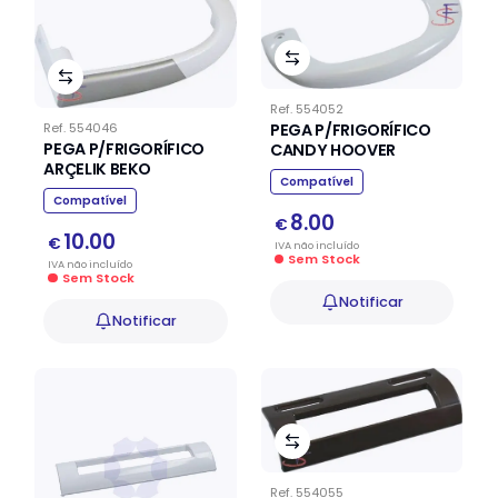
Ref.
554052
PEGA P/FRIGORÍFICO
Ref.
554046
PEGA P/FRIGORÍFICO
CANDY HOOVER
ARÇELIK BEKO
Compatível
Compatível
8.00
€
10.00
€
IVA
não
incluído
Sem Stock
IVA
não
incluído
Sem Stock
Notificar
Notificar
Ref.
554055