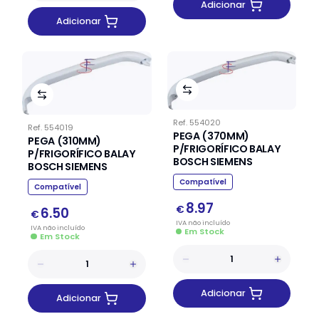
Adicionar
Adicionar
Ref.
554020
Ref.
554019
PEGA (370MM)
PEGA (310MM)
P/FRIGORÍFICO BALAY
P/FRIGORÍFICO BALAY
BOSCH SIEMENS
BOSCH SIEMENS
Compatível
Compatível
8.97
€
6.50
€
IVA
não
incluído
IVA
não
incluído
Em Stock
Em Stock
Adicionar
Adicionar