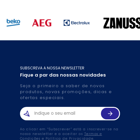
SUBSCREVA A NOSSA NEWSLETTER
Fique a par das nossas novidades
Seja o primeiro a saber de novos
produtos, novas promoções, dicas e
ofertas especiais.
Ao clicar em “Subscrever” está a inscrever-se na
nossa newsletter e a aceitar os
Termos e
Condições
e
Política de Privacidade
.