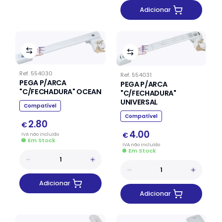
Adicionar
Ref.
554030
Ref.
554031
PEGA P/ARCA
PEGA P/ARCA
"C/FECHADURA" OCEAN
"C/FECHADURA"
UNIVERSAL
Compatível
Compatível
2.80
€
4.00
IVA
não
incluído
€
Em Stock
IVA
não
incluído
Em Stock
Adicionar
Adicionar