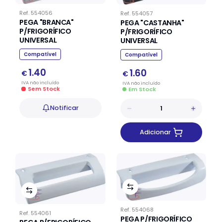
Ref.
554056
Ref.
554057
PEGA "BRANCA"
PEGA "CASTANHA"
P/FRIGORÍFICO
P/FRIGORÍFICO
UNIVERSAL
UNIVERSAL
Compatível
Compatível
1.40
1.60
€
€
IVA
não
incluído
IVA
não
incluído
Sem Stock
Em Stock
Notificar
Adicionar
Ref.
554068
Ref.
554061
PEGA P/FRIGORÍFICO