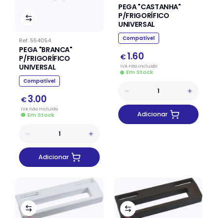
PEGA "CASTANHA"
P/FRIGORÍFICO
UNIVERSAL
Compatível
Ref.
554054
PEGA "BRANCA"
1.60
€
P/FRIGORÍFICO
UNIVERSAL
IVA
não
incluído
Em Stock
Compatível
3.00
€
IVA
não
incluído
Adicionar
Em Stock
Adicionar