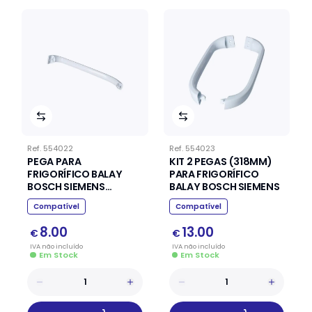
Ref.
554022
Ref.
554023
PEGA PARA
KIT 2 PEGAS (318MM)
FRIGORÍFICO BALAY
PARA FRIGORÍFICO
BOSCH SIEMENS
BALAY BOSCH SIEMENS
(365MM)
Compatível
Compatível
8.00
13.00
€
€
IVA
não
incluído
IVA
não
incluído
Em Stock
Em Stock