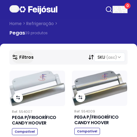
0
Home
>
Refrigeração
>
Pegas
39
produto
s
Filtros
SKU
(asc)
Ref.
554009
Ref.
554007
PEGA P/FRIGORÍFICO
PEGA P/FRIGORÍFICO
CANDY HOOVER
CANDY HOOVER
Compatível
Compatível