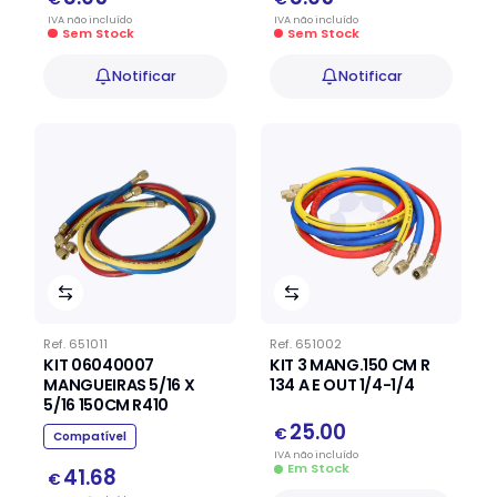
IVA
não
incluído
IVA
não
incluído
Sem Stock
Sem Stock
Notificar
Notificar
Ref.
651011
Ref.
651002
KIT 06040007
KIT 3 MANG.150 CM R
MANGUEIRAS 5/16 X
134 A E OUT 1/4-1/4
5/16 150CM R410
25.00
€
Compatível
IVA
não
incluído
Em Stock
41.68
€