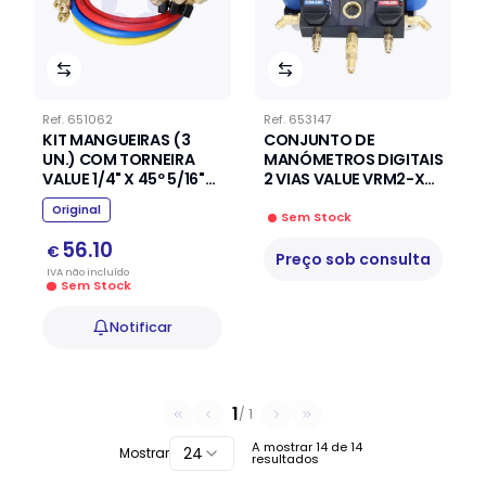
Ref.
651062
Ref.
653147
KIT MANGUEIRAS (3
CONJUNTO DE
UN.) COM TORNEIRA
MANÓMETROS DIGITAIS
VALUE 1/4" X 45º 5/16"
2 VIAS VALUE VRM2-X
1500MM(R410A/R32)
"72 EM 1" (A2L/A3) COM
Original
MALA
Sem Stock
56.10
€
Preço sob consulta
IVA
não
incluído
Sem Stock
Notificar
1
/
1
A mostrar
14
de
14
24
Mostrar
resultados