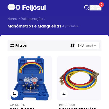
0
Home
>
Refrigeração
>
Manómetros e Mangueiras
14
produto
s
Filtros
SKU
(asc)
Ref.
653145
Ref.
651008