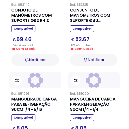
Ref.
653140
Ref.
653135
CONJUTO DE
CONJUNTO DE
MANÓMETROS COM
MANÓMETROS COM
SUPORTE Ø80 R410
SUPORTE Ø80
R134/404/407
Compatível
Compatível
69.46
52.67
€
€
IVA
não
incluído
IVA
não
incluído
Sem Stock
Sem Stock
Notificar
Notificar
Ref.
651091
Ref.
651090
MANGUEIRA DE CARGA
MANGUEIRA DE CARGA
PARA REFIGERAÇÃO
PARA REFIGERAÇÃO
90CM 1/4 - 5/16
90CM 1/4 - 1/4
Compatível
Compatível
8.05
8.05
€
€