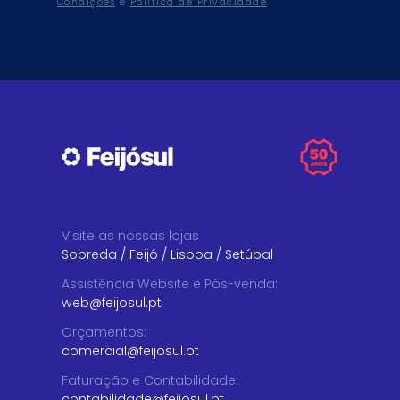
Condições
e
Política de Privacidade
.
Visite as nossas lojas
Sobreda
/
Feijó
/
Lisboa
/
Setúbal
Assistência Website e Pós-venda
:
web@feijosul.pt
Orçamentos
:
comercial@feijosul.pt
Faturação e Contabilidade
:
contabilidade@feijosul.pt