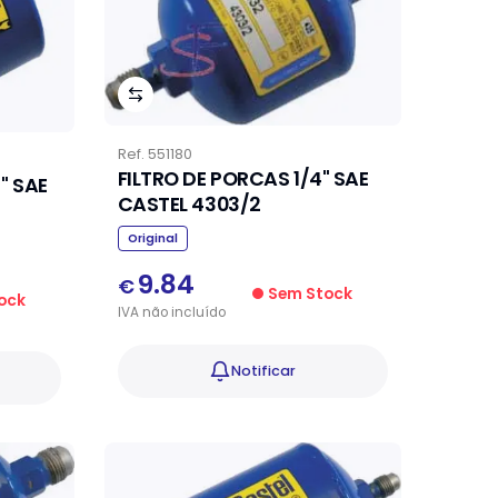
Ref.
551180
FILTRO DE PORCAS 1/4" SAE
" SAE
CASTEL 4303/2
Original
9.84
€
Sem Stock
ock
IVA
não
incluído
Notificar