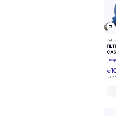
Ref.
5
FIL
CAS
Orig
1
€
IVA
n