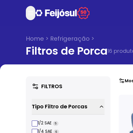
Home
>
Refrigeração
>
Filtros de Porca
16
produt
Mos
FILTROS
Tipo Filtro de Porcas
1/2 SAE
5
1/4 SAE
6