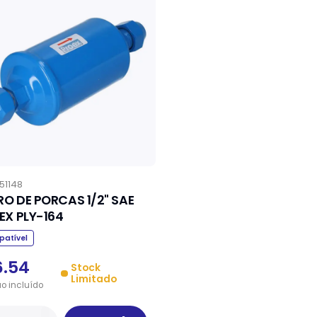
51148
TRO DE PORCAS 1/2" SAE
EX PLY-164
atível
6.54
Stock
Limitado
ão
incluído