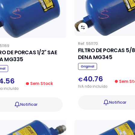
Ref.
551170
51169
FILTRO DE PORCAS 5/8
TRO DE PORCAS 1/2" SAE
DENA MG345
A MG335
Original
inal
40.76
€
4.56
Sem St
Sem Stock
IVA
não
incluído
ão
incluído
Notificar
Notificar