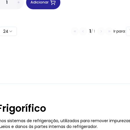
Adicionar
1
24
/
1
Ir para:
Frigorífico
s sistemas de refrigeração, utilizados para remover impurezas 
eios e danos às partes internas do refrigerador.