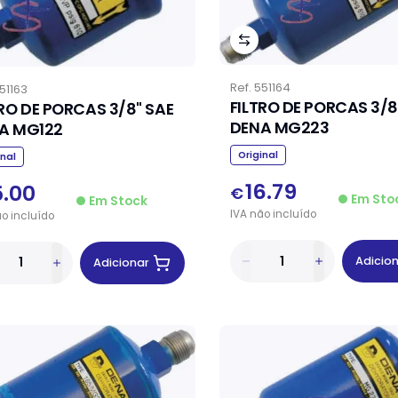
Ref.
551164
51163
FILTRO DE PORCAS 3/8
TRO DE PORCAS 3/8" SAE
DENA MG223
A MG122
Original
inal
16.79
5.00
€
Em Sto
Em Stock
IVA
não
incluído
ão
incluído
Adicio
Adicionar