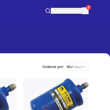
0
Iniciar
Sessão
Ordenar por:
SKU
(asc)