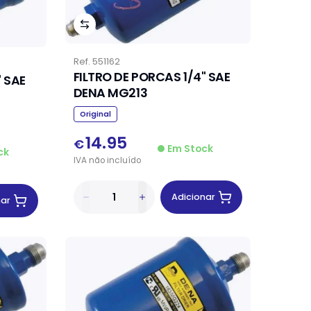
Ref.
551162
FILTRO DE PORCAS 1/4" SAE
" SAE
DENA MG213
Original
14.95
€
Em Stock
ck
IVA
não
incluído
Adicionar
nar