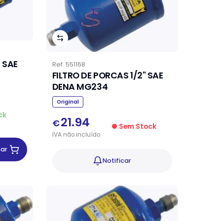
 SAE
Ref.
551168
FILTRO DE PORCAS 1/2" SAE
DENA MG234
Original
ck
21.94
€
Sem Stock
IVA
não
incluído
nar
Notificar