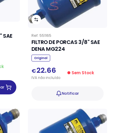
" SAE
Ref.
551165
FILTRO DE PORCAS 3/8" SAE
DENA MG224
Original
ck
22.66
€
Sem Stock
IVA
não
incluído
nar
Notificar