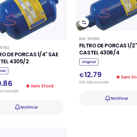
Ref.
551185
FILTRO DE PORCAS 1/2"
51182
CASTEL 4308/4
TRO DE PORCAS 1/4" SAE
TEL 4305/2
Original
inal
12.79
€
Sem St
0.86
IVA
não
incluído
Sem Stock
ão
incluído
Notificar
Notificar