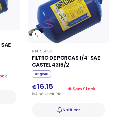
 SAE
Ref.
551186
FILTRO DE PORCAS 1/4" SAE
CASTEL 4316/2
Original
ock
16.15
€
Sem Stock
IVA
não
incluído
Notificar