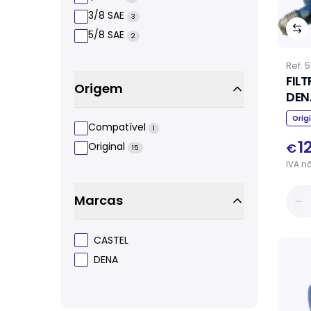
3/8 SAE
3
5/8 SAE
2
Ref.
5
FIL
Origem
DEN
Orig
Compatível
1
1
€
Original
15
IVA
n
Marcas
CASTEL
DENA