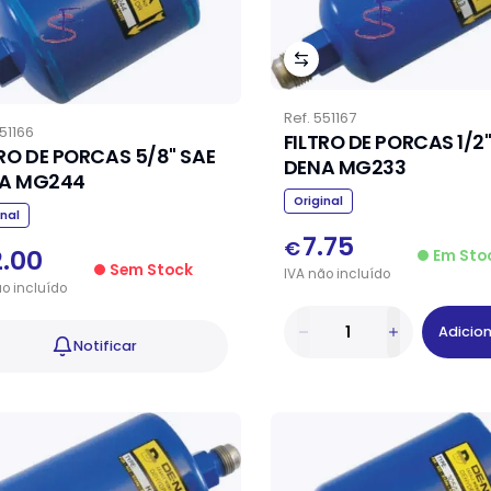
Ref.
551167
51166
FILTRO DE PORCAS 1/2"
TRO DE PORCAS 5/8" SAE
DENA MG233
A MG244
Original
inal
7.75
€
2.00
Em Sto
Sem Stock
IVA
não
incluído
ão
incluído
Adicio
Notificar