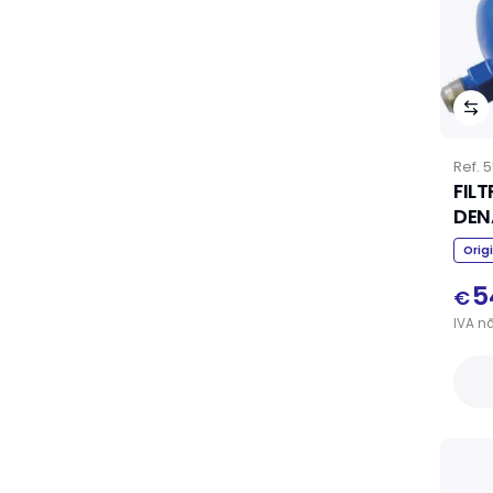
Ref.
5
FIL
DEN
Orig
5
€
IVA
n