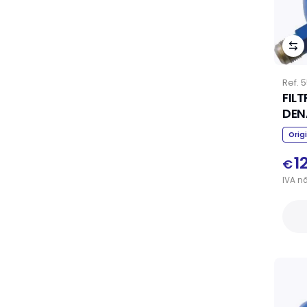
Ref.
5
FIL
DEN
Orig
1
€
IVA
n