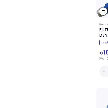
Ref.
5
FIL
DEN
Orig
1
€
IVA
n