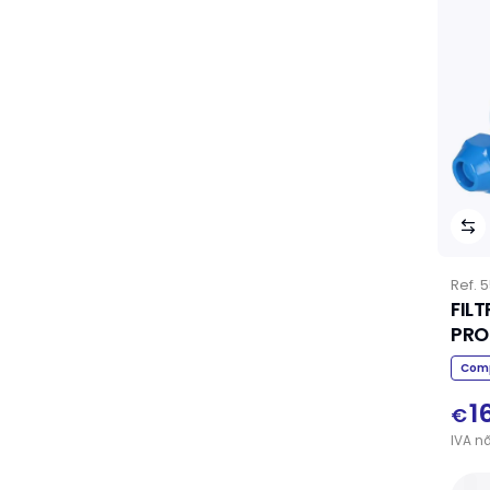
Ref.
5
FIL
PRO
Comp
1
€
IVA
n