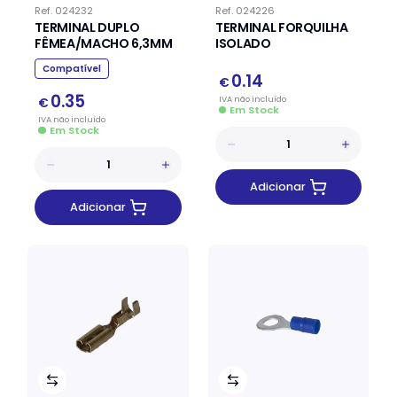
Ref.
024232
Ref.
024226
TERMINAL DUPLO
TERMINAL FORQUILHA
FÊMEA/MACHO 6,3MM
ISOLADO
Compatível
0.14
€
0.35
IVA
não
incluído
€
Em Stock
IVA
não
incluído
Em Stock
Adicionar
Adicionar