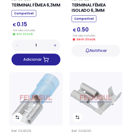
TERMINAL FÊMEA 6,3MM
TERMINAL FÊMEA
ISOLADO 6,3MM
Compatível
Compatível
0.15
€
0.50
€
IVA
não
incluído
Em Stock
IVA
não
incluído
Sem Stock
Notificar
Adicionar
Ref.
024229
Ref.
024230