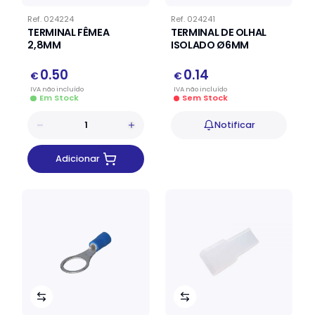
Ref.
024224
Ref.
024241
TERMINAL FÊMEA
TERMINAL DE OLHAL
2,8MM
ISOLADO Ø6MM
0.50
0.14
€
€
IVA
não
incluído
IVA
não
incluído
Em Stock
Sem Stock
Notificar
Adicionar