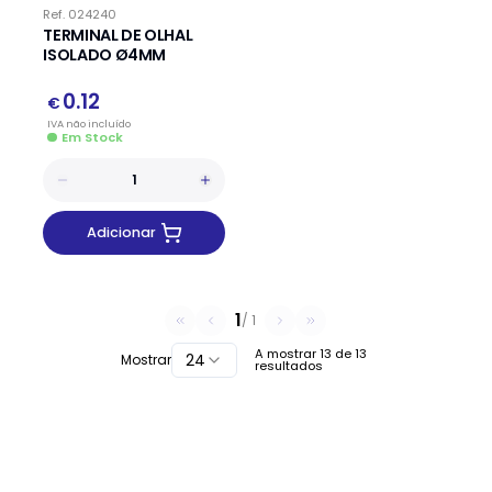
Ref.
024240
TERMINAL DE OLHAL
ISOLADO Ø4MM
0.12
€
IVA
não
incluído
Em Stock
Adicionar
1
/
1
A mostrar
13
de
13
24
Mostrar
resultados