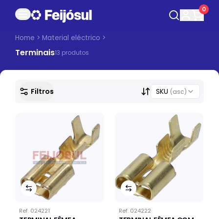
0
Home
>
Material eléctrico
>
Terminais
13
produto
s
Filtros
SKU
(asc)
Ref.
024221
Ref.
024222