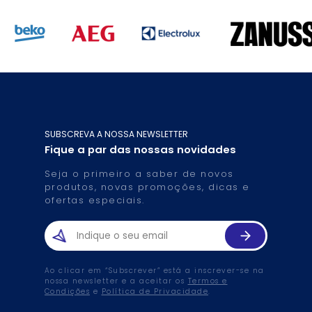
SUBSCREVA A NOSSA NEWSLETTER
Fique a par das nossas novidades
Seja o primeiro a saber de novos
produtos, novas promoções, dicas e
ofertas especiais.
Ao clicar em “Subscrever” está a inscrever-se na
nossa newsletter e a aceitar os
Termos e
Condições
e
Política de Privacidade
.