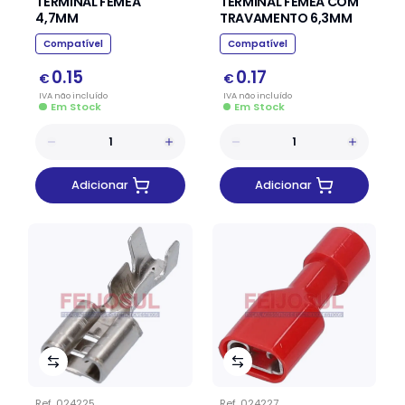
TERMINAL FÊMEA
TERMINAL FÊMEA COM
4,7MM
TRAVAMENTO 6,3MM
Compatível
Compatível
0.15
0.17
€
€
IVA
não
incluído
IVA
não
incluído
Em Stock
Em Stock
Adicionar
Adicionar
Ref.
024225
Ref.
024227