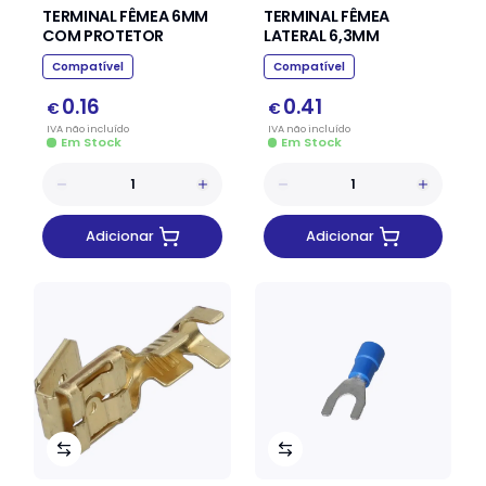
TERMINAL FÊMEA 6MM
TERMINAL FÊMEA
COM PROTETOR
LATERAL 6,3MM
Compatível
Compatível
0.16
0.41
€
€
IVA
não
incluído
IVA
não
incluído
Em Stock
Em Stock
Adicionar
Adicionar