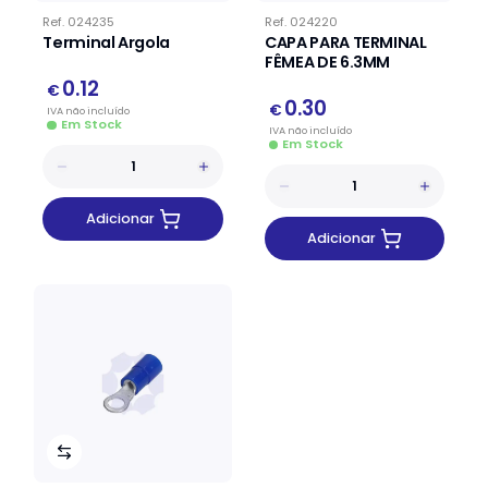
Ref.
024235
Ref.
024220
Terminal Argola
CAPA PARA TERMINAL
FÊMEA DE 6.3MM
0.12
€
0.30
€
IVA
não
incluído
Em Stock
IVA
não
incluído
Em Stock
Adicionar
Adicionar