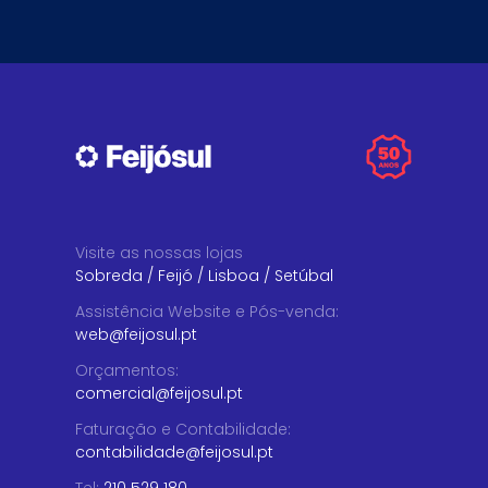
Visite as nossas lojas
Sobreda
/
Feijó
/
Lisboa
/
Setúbal
Assistência Website e Pós-venda
:
web@feijosul.pt
Orçamentos
:
comercial@feijosul.pt
Faturação e Contabilidade
:
contabilidade@feijosul.pt
Tel:
210 529 180