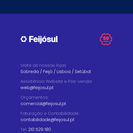
Visite as nossas lojas
Sobreda
/
Feijó
/
Lisboa
/
Setúbal
Assistência Website e Pós-venda
:
web@feijosul.pt
Orçamentos
:
comercial@feijosul.pt
Faturação e Contabilidade
:
contabilidade@feijosul.pt
Tel:
210 529 180