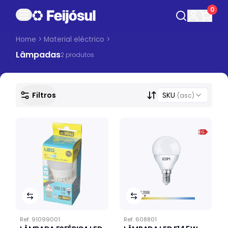
0
Home
>
Material eléctrico
>
Lâmpadas
2
produto
s
Filtros
SKU
(asc)
Ref.
91099001
Ref.
608801