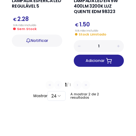
LÂMPADA ESFÉRICA LED
LÂMPADA LED E14 5W
REGULÁVEL 5
400LM 3200K LUZ
QUENTE EDM 98323
2.28
€
1.50
€
IVA
não
incluído
Sem Stock
IVA
não
incluído
Stock Limitado
Notificar
Adicionar
1
/
1
A mostrar
2
de
2
24
Mostrar
resultados