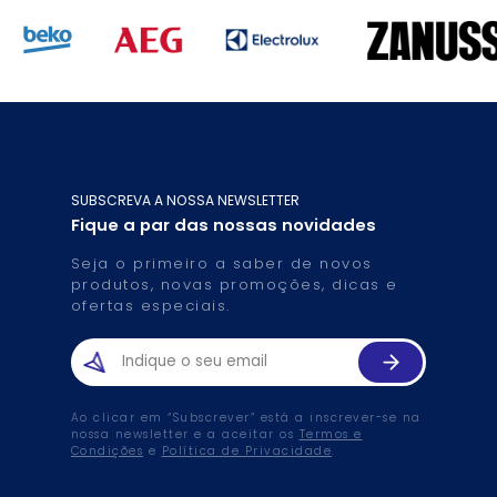
SUBSCREVA A NOSSA NEWSLETTER
Fique a par das nossas novidades
Seja o primeiro a saber de novos
produtos, novas promoções, dicas e
ofertas especiais.
Ao clicar em “Subscrever” está a inscrever-se na
nossa newsletter e a aceitar os
Termos e
Condições
e
Política de Privacidade
.