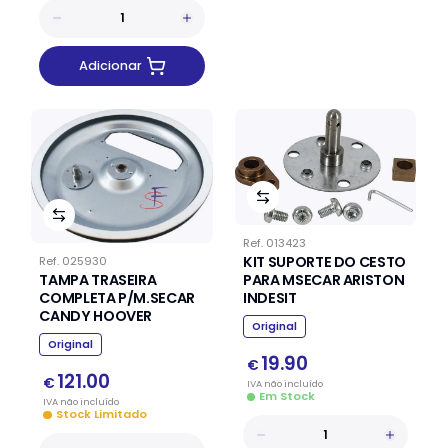
Adicionar
Ref.
013423
KIT SUPORTE DO CESTO
Ref.
025930
PARA MSECAR ARISTON
TAMPA TRASEIRA
INDESIT
COMPLETA P/M.SECAR
CANDY HOOVER
Original
Original
19.90
€
121.00
€
IVA
não
incluído
Em Stock
IVA
não
incluído
Stock Limitado