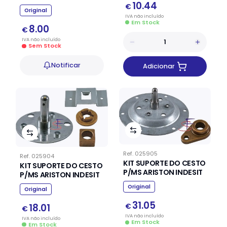
10.44
€
Original
IVA
não
incluído
Em Stock
8.00
€
IVA
não
incluído
Sem Stock
Notificar
Adicionar
Ref.
025905
Ref.
025904
KIT SUPORTE DO CESTO
KIT SUPORTE DO CESTO
P/MS ARISTON INDESIT
P/MS ARISTON INDESIT
Original
Original
31.05
18.01
€
€
IVA
não
incluído
IVA
não
incluído
Em Stock
Em Stock