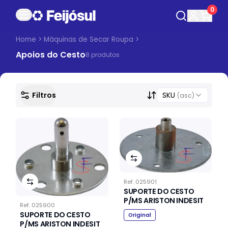
0
Home
>
Máquinas de Secar Roupa
>
Apoios do Cesto
8
produto
s
Filtros
SKU
(asc)
Ref.
025901
SUPORTE DO CESTO
P/MS ARISTON INDESIT
Ref.
025900
SUPORTE DO CESTO
Original
P/MS ARISTON INDESIT