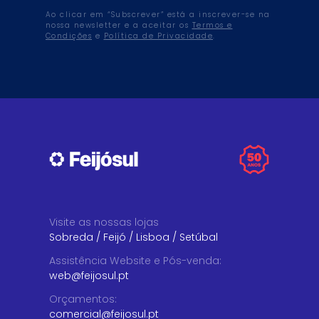
Ao clicar em “Subscrever” está a inscrever-se na
nossa newsletter e a aceitar os
Termos e
Condições
e
Política de Privacidade
.
Visite as nossas lojas
Sobreda
/
Feijó
/
Lisboa
/
Setúbal
Assistência Website e Pós-venda
:
web@feijosul.pt
Orçamentos
:
comercial@feijosul.pt