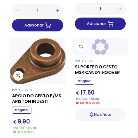
Adicionar
Adicionar
Ref.
025921
SUPORTE DO CESTO
MSR CANDY HOOVER
Original
Ref.
025910
17.50
€
APOIO DO CESTO P/MS
IVA
não
incluído
ARISTON INDESIT
Sem Stock
Original
Notificar
9.90
€
IVA
não
incluído
Em Stock