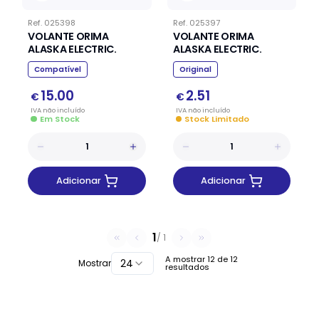
Ref.
025398
Ref.
025397
VOLANTE ORIMA
VOLANTE ORIMA
ALASKA ELECTRIC.
ALASKA ELECTRIC.
Compatível
Original
15.00
2.51
€
€
IVA
não
incluído
IVA
não
incluído
Em Stock
Stock Limitado
Adicionar
Adicionar
1
/
1
A mostrar
12
de
12
24
Mostrar
resultados