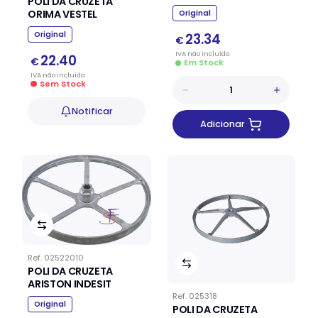
POLI DA CRUZETA
ORIMA VESTEL
Original
Original
23.34
€
IVA
não
incluído
22.40
€
Em Stock
IVA
não
incluído
Sem Stock
Notificar
Adicionar
Ref.
02522010
POLI DA CRUZETA
ARISTON INDESIT
Ref.
025318
Original
POLI DA CRUZETA