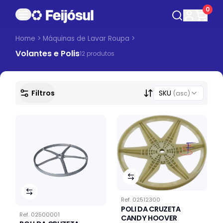
0
Home
>
Máquinas de Lavar Roupa
>
Volantes e Polis
12
produto
s
Filtros
SKU
(asc)
Ref.
02512300
POLI DA CRUZETA
Ref.
02500001
CANDY HOOVER