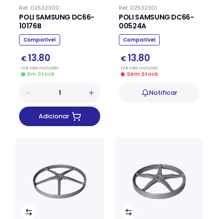
Ref.
02532300
Ref.
02532301
POLI SAMSUNG DC66-
POLI SAMSUNG DC66-
10176B
00524A
Compatível
Compatível
13.80
13.80
€
€
IVA
não
incluído
IVA
não
incluído
Em Stock
Sem Stock
Notificar
Adicionar