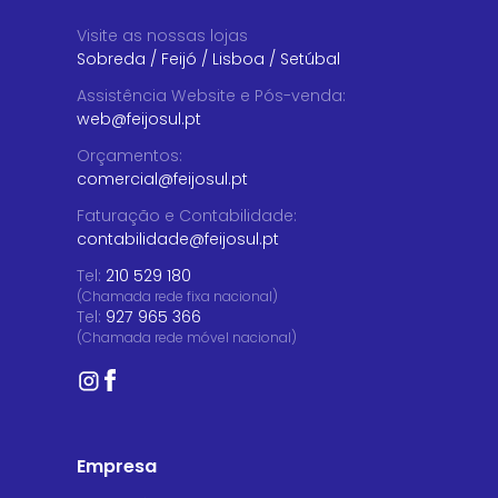
Visite as nossas lojas
Sobreda
/
Feijó
/
Lisboa
/
Setúbal
Assistência Website e Pós-venda
:
web@feijosul.pt
Orçamentos
:
comercial@feijosul.pt
Faturação e Contabilidade
:
contabilidade@feijosul.pt
Tel:
210 529 180
(Chamada rede fixa nacional)
Tel:
927 965 366
(Chamada rede móvel nacional)
Empresa