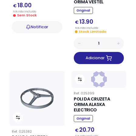
ORIMA VESTEL
18.00
€
Original
IVA
não
incluído
Sem Stock
13.90
€
Notificar
IVA
não
incluído
Stock Limitado
Adicionar
Ref.
025399
POLI DA CRUZETA
ORIMA ALASKA
ELECTRICO
Original
20.70
€
Ref.
025382
IVA
não
incluído