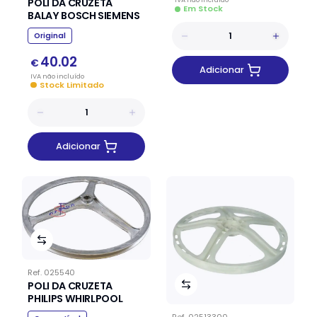
POLI DA CRUZETA
Em Stock
BALAY BOSCH SIEMENS
Original
40.02
€
Adicionar
IVA
não
incluído
Stock Limitado
Adicionar
Ref.
025540
POLI DA CRUZETA
PHILIPS WHIRLPOOL