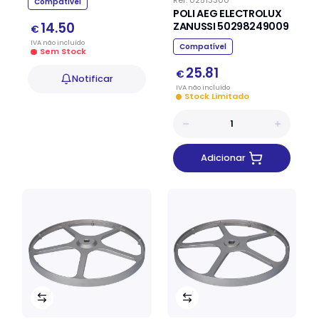
Ref.
02513300
Compatível
POLI AEG ELECTROLUX
14.50
ZANUSSI 50298249009
€
IVA
não
incluído
Compatível
Sem Stock
25.81
€
Notificar
IVA
não
incluído
Stock Limitado
Adicionar