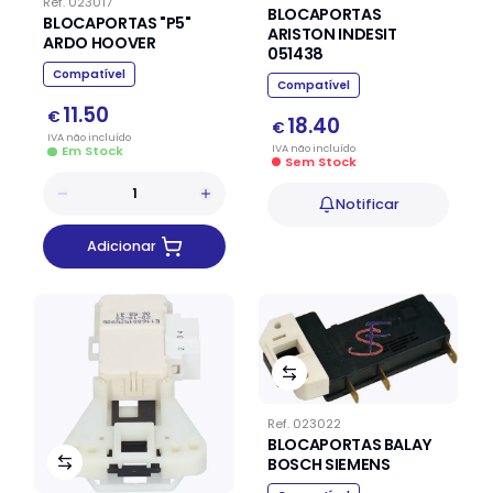
Ref.
023017
BLOCAPORTAS
BLOCAPORTAS "P5"
ARISTON INDESIT
ARDO HOOVER
051438
Compatível
Compatível
11.50
€
18.40
€
IVA
não
incluído
IVA
não
incluído
Em Stock
Sem Stock
Notificar
Adicionar
Ref.
023022
BLOCAPORTAS BALAY
BOSCH SIEMENS