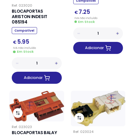
Compatível
Ref.
023020
7.25
BLOCAPORTAS
€
ARISTON INDESIT
IVA
não
incluído
085194
Em Stock
Compatível
5.95
€
Adicionar
IVA
não
incluído
Em Stock
Adicionar
Ref.
023023
Ref.
023024
BLOCAPORTAS BALAY