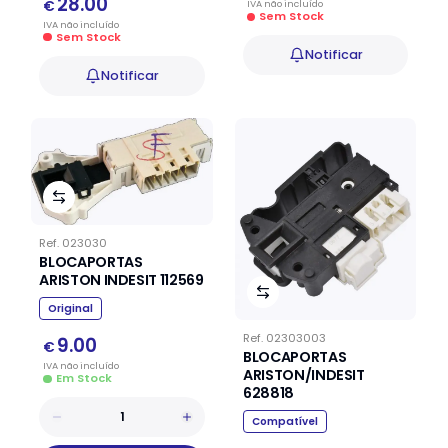
28.00
€
IVA
não
incluído
Sem Stock
IVA
não
incluído
Sem Stock
Notificar
Notificar
Ref.
023030
BLOCAPORTAS
ARISTON INDESIT 112569
Original
Ref.
02303003
9.00
€
BLOCAPORTAS
IVA
não
incluído
ARISTON/INDESIT
Em Stock
628818
Compatível