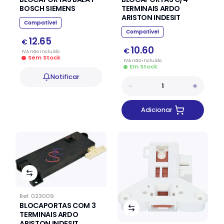
BOSCH SIEMENS
TERMINAIS ARDO
ARISTON INDESIT
Compatível
Compatível
12.65
€
10.60
€
IVA
não
incluído
Sem Stock
IVA
não
incluído
Em Stock
Notificar
Adicionar
Ref.
023009
BLOCAPORTAS COM 3
TERMINAIS ARDO
ARISTON INDESIT