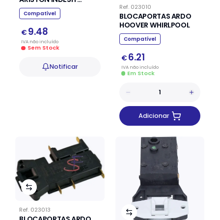
Ref.
023010
051478
Compatível
BLOCAPORTAS ARDO
HOOVER WHIRLPOOL
9.48
€
Compatível
IVA
não
incluído
Sem Stock
6.21
€
Notificar
IVA
não
incluído
Em Stock
Adicionar
Ref.
023013
BLOCAPORTAS ARDO