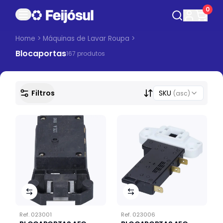
0
Home
>
Máquinas de Lavar Roupa
>
Blocaportas
167
produto
s
Filtros
SKU
(asc)
Ref.
023001
Ref.
023006