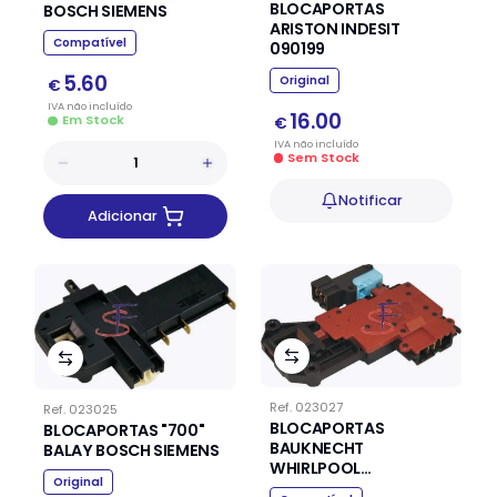
BLOCAPORTAS
BOSCH SIEMENS
ARISTON INDESIT
Compatível
090199
5.60
Original
€
IVA
não
incluído
16.00
Em Stock
€
IVA
não
incluído
Sem Stock
Notificar
Adicionar
Ref.
023027
Ref.
023025
BLOCAPORTAS
BLOCAPORTAS "700"
BAUKNECHT
BALAY BOSCH SIEMENS
WHIRLPOOL
Original
481228058019