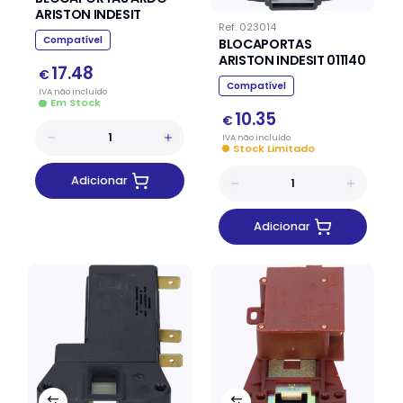
ARISTON INDESIT
Ref.
023014
Compatível
BLOCAPORTAS
ARISTON INDESIT 011140
17.48
€
Compatível
IVA
não
incluído
Em Stock
10.35
€
IVA
não
incluído
Stock Limitado
Adicionar
Adicionar