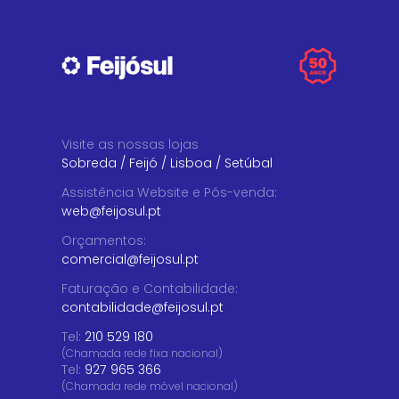
Visite as nossas lojas
Sobreda
/
Feijó
/
Lisboa
/
Setúbal
Assistência Website e Pós-venda
:
web@feijosul.pt
Orçamentos
:
comercial@feijosul.pt
Faturação e Contabilidade
:
contabilidade@feijosul.pt
Tel:
210 529 180
(Chamada rede fixa nacional)
Tel:
927 965 366
(Chamada rede móvel nacional)