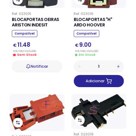
Ref.
023015
Ref.
023016
BLOCAPORTAS OEIRAS
BLOCAPORTAS "H"
ARISTON INDESIT
ARDO HOOVER
Compatível
Compatível
11.48
9.00
€
€
IVA
não
incluído
IVA
não
incluído
Sem Stock
Em Stock
Notificar
Adicionar
Ref.
023019