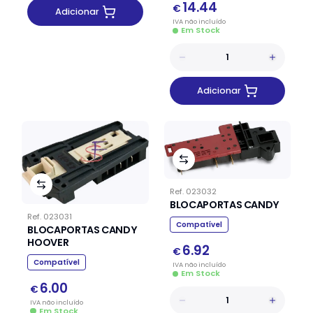
14.44
€
Adicionar
IVA
não
incluído
Em Stock
Adicionar
Ref.
023032
BLOCAPORTAS CANDY
Ref.
023031
Compatível
BLOCAPORTAS CANDY
HOOVER
6.92
€
Compatível
IVA
não
incluído
Em Stock
6.00
€
IVA
não
incluído
Em Stock