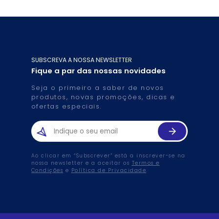
SUBSCREVA A NOSSA NEWSLETTER
Fique a par das nossas novidades
Seja o primeiro a saber de novos
produtos, novas promoções, dicas e
ofertas especiais.
Ao clicar em “Subscrever” está a inscrever-se na
nossa newsletter e a aceitar os
Termos e
Condições
e
Política de Privacidade
.