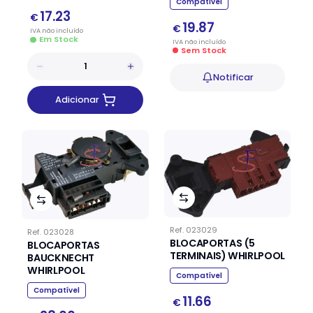
Compatível
17.23
€
19.87
€
IVA
não
incluído
Em Stock
IVA
não
incluído
Sem Stock
Notificar
Adicionar
Ref.
023029
Ref.
023028
BLOCAPORTAS (5
BLOCAPORTAS
TERMINAIS) WHIRLPOOL
BAUCKNECHT
WHIRLPOOL
Compatível
Compatível
11.66
€