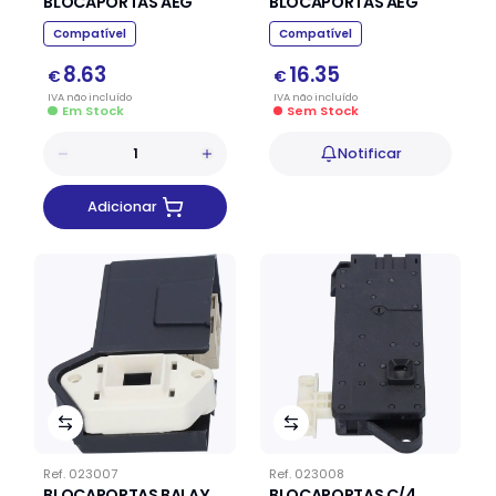
BLOCAPORTAS AEG
BLOCAPORTAS AEG
Compatível
Compatível
8.63
16.35
€
€
IVA
não
incluído
IVA
não
incluído
Em Stock
Sem Stock
Notificar
Adicionar
Ref.
023007
Ref.
023008
BLOCAPORTAS BALAY
BLOCAPORTAS C/4