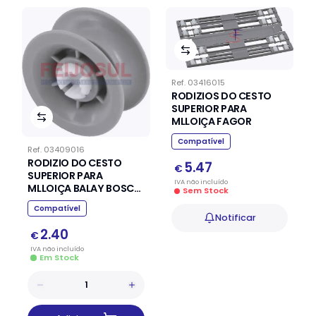
Ref.
03416015
RODIZIOS DO CESTO
SUPERIOR PARA
MLLOIÇA FAGOR
Compatível
Ref.
03409016
RODIZIO DO CESTO
5.47
€
SUPERIOR PARA
IVA
não
incluído
MLLOIÇA BALAY BOSCH
Sem Stock
SIEMENS
Compatível
Notificar
2.40
€
IVA
não
incluído
Em Stock