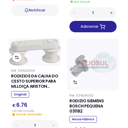
Em Stock
Notificar
Adicionar
Ref.
03422009
RODIZIOS DA CALHA DO
CESTO SUPERIOR PARA
MLLOIÇA ARISTON
INDESIT
Original
Ref.
03409003
RODIZIO SIEMENS
6.76
€
BOSCH PEQUENA
031182
IVA
não
incluído
Stock Limitado
Nosso Fabrico