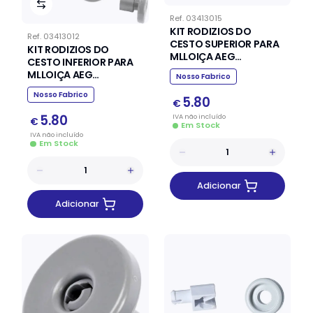
Ref.
03413015
KIT RODIZIOS DO
Ref.
03413012
CESTO SUPERIOR PARA
KIT RODIZIOS DO
MLLOIÇA AEG
CESTO INFERIOR PARA
ELECTROLUX ZANUSSI
MLLOIÇA AEG
Nosso Fabrico
(8 UNIDADES)
ELECTROLUX ZANUSSI
Nosso Fabrico
(8 UNIDADES)
5.80
€
5.80
IVA
não
incluído
€
Em Stock
IVA
não
incluído
Em Stock
Adicionar
Adicionar