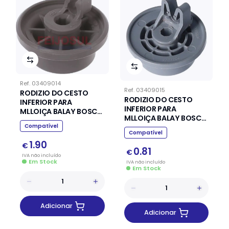
Ref.
03409014
Ref.
03409015
RODIZIO DO CESTO
RODIZIO DO CESTO
INFERIOR PARA
INFERIOR PARA
MLLOIÇA BALAY BOSCH
MLLOIÇA BALAY BOSCH
SIEMENS
Compatível
SIEMENS
Compatível
1.90
€
0.81
€
IVA
não
incluído
Em Stock
IVA
não
incluído
Em Stock
Adicionar
Adicionar