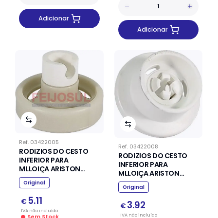
Adicionar
Adicionar
Ref.
03422005
Ref.
03422008
RODIZIOS DO CESTO
RODIZIOS DO CESTO
INFERIOR PARA
INFERIOR PARA
MLLOIÇA ARISTON
MLLOIÇA ARISTON
INDESIT
INDESIT
Original
Original
5.11
€
3.92
€
IVA
não
incluído
IVA
não
incluído
Sem Stock