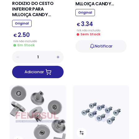
RODIZIO DO CESTO
MLLOIÇA CANDY
INFERIOR PARA
HOOVER
Original
MLLOIÇA CANDY
HOOVER
3.34
Original
€
IVA
não
incluído
2.50
Sem Stock
€
IVA
não
incluído
Em Stock
Notificar
Adicionar