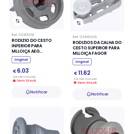
Ref.
03413018
Ref.
03416006
RODIZIO DO CESTO
RODIZIOS DA CALHA DO
INFERIOR PARA
CESTO SUPERIOR PARA
MLLOIÇA AEG
MLLOIÇA FAGOR
ELECTROLUX ZANUSSI
Original
Original
6.03
€
11.62
€
IVA
não
incluído
IVA
não
incluído
Sem Stock
Sem Stock
Notificar
Notificar