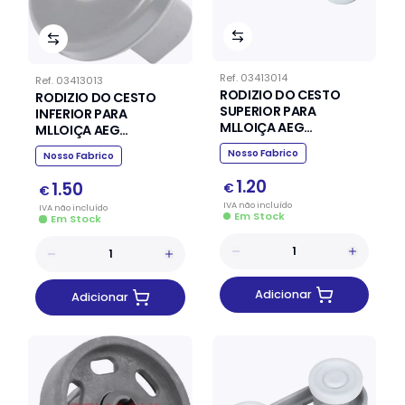
Ref.
03413014
Ref.
03413013
RODIZIO DO CESTO
RODIZIO DO CESTO
SUPERIOR PARA
INFERIOR PARA
MLLOIÇA AEG
MLLOIÇA AEG
ELECTROLUX ZANUSSI
ELECTROLUX ZANUSSI
Nosso Fabrico
Nosso Fabrico
1.20
1.50
€
€
IVA
não
incluído
IVA
não
incluído
Em Stock
Em Stock
Adicionar
Adicionar