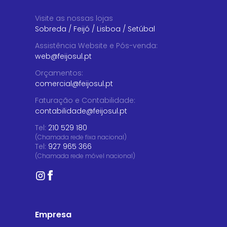
Visite as nossas lojas
Sobreda
/
Feijó
/
Lisboa
/
Setúbal
Assistência Website e Pós-venda
:
web@feijosul.pt
Orçamentos
:
comercial@feijosul.pt
Faturação e Contabilidade
:
contabilidade@feijosul.pt
Tel:
210 529 180
(Chamada rede fixa nacional)
Tel:
927 965 366
(Chamada rede móvel nacional)
Empresa