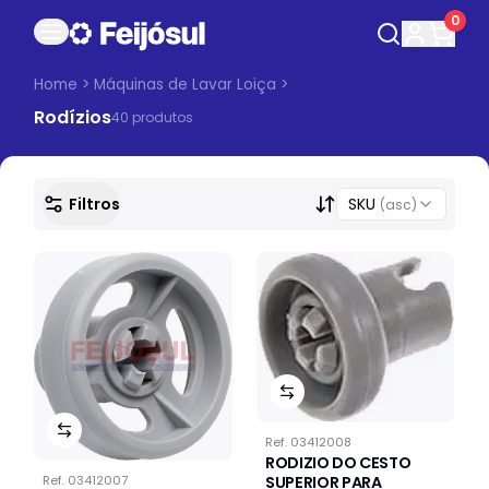
0
Home
>
Máquinas de Lavar Loiça
>
Rodízios
40
produto
s
Filtros
SKU
(asc)
Ref.
03412008
RODIZIO DO CESTO
Ref.
03412007
SUPERIOR PARA