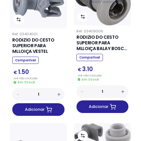
Ref.
03409006
Ref.
03404001
RODIZIO DO CESTO
RODIZIO DO CESTO
SUPERIOR PARA
SUPERIOR PARA
MLLOIÇA BALAY BOSCH
MLLOIÇA VESTEL
SIEMENS
Compatível
Compatível
3.10
€
1.50
€
IVA
não
incluído
IVA
não
incluído
Em Stock
Em Stock
Adicionar
Adicionar