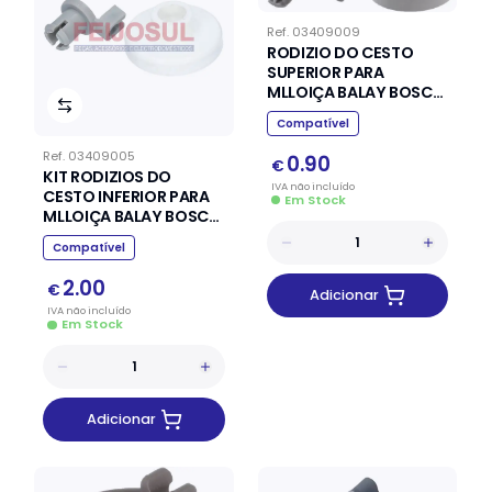
Ref.
03409009
RODIZIO DO CESTO
SUPERIOR PARA
MLLOIÇA BALAY BOSCH
SIEMENS
Compatível
Ref.
03409005
0.90
€
KIT RODIZIOS DO
IVA
não
incluído
CESTO INFERIOR PARA
Em Stock
MLLOIÇA BALAY BOSCH
SIEMENS (8 UNIDADES)
Compatível
2.00
€
Adicionar
IVA
não
incluído
Em Stock
Adicionar