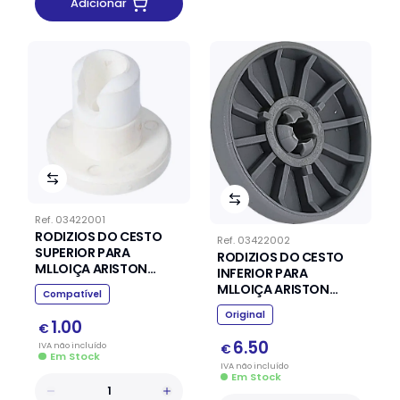
Adicionar
Ref.
03422001
RODIZIOS DO CESTO
Ref.
03422002
SUPERIOR PARA
RODIZIOS DO CESTO
MLLOIÇA ARISTON
INFERIOR PARA
INDESIT
MLLOIÇA ARISTON
Compatível
INDESIT
Original
1.00
€
6.50
IVA
não
incluído
€
Em Stock
IVA
não
incluído
Em Stock