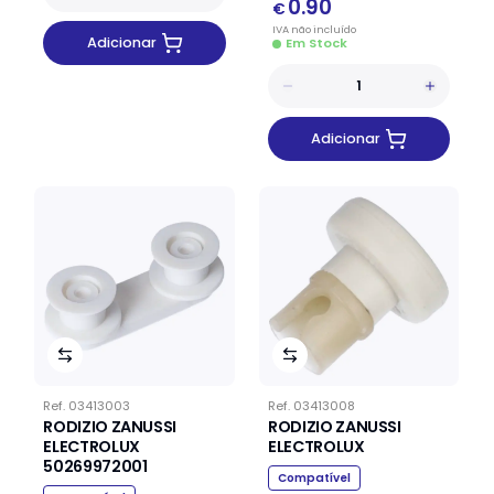
0.90
€
IVA
não
incluído
Adicionar
Em Stock
Adicionar
Ref.
03413003
Ref.
03413008
RODIZIO ZANUSSI
RODIZIO ZANUSSI
ELECTROLUX
ELECTROLUX
50269972001
Compatível