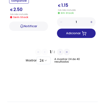
Compatível
1.15
€
2.50
€
IVA
não
incluído
Em Stock
IVA
não
incluído
Sem Stock
Notificar
Adicionar
1
/
2
A mostrar
24
de
40
24
Mostrar
resultados