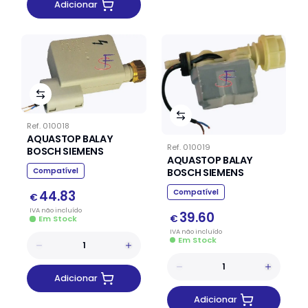
Adicionar
Ref.
010018
AQUASTOP BALAY
Ref.
010019
BOSCH SIEMENS
AQUASTOP BALAY
BOSCH SIEMENS
Compatível
Compatível
44.83
€
IVA
não
incluído
39.60
€
Em Stock
IVA
não
incluído
Em Stock
Adicionar
Adicionar