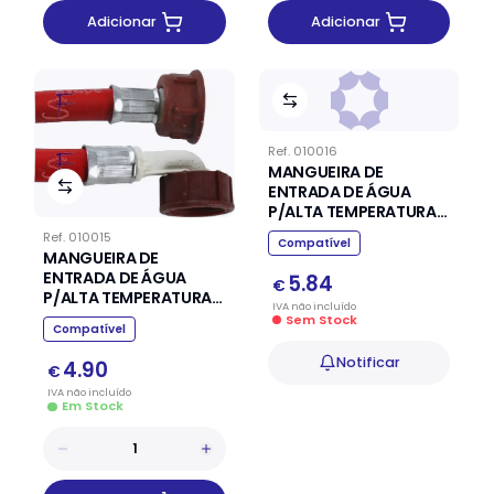
Adicionar
Adicionar
Ref.
010016
MANGUEIRA DE
ENTRADA DE ÁGUA
P/ALTA TEMPERATURA
C/CURVA 2,00MT
Ref.
010015
Compatível
MANGUEIRA DE
ENTRADA DE ÁGUA
5.84
€
P/ALTA TEMPERATURA
IVA
não
incluído
C/CURVA 1,50MT
Sem Stock
Compatível
Notificar
4.90
€
IVA
não
incluído
Em Stock