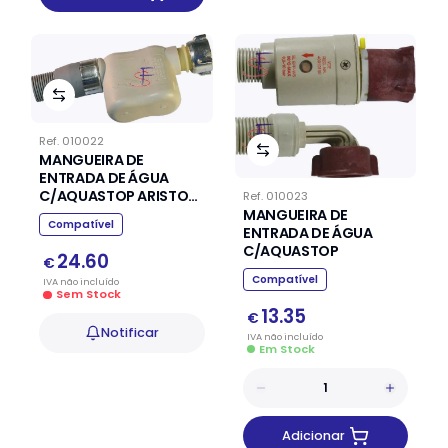
Ref.
010022
MANGUEIRA DE
ENTRADA DE ÁGUA
C/AQUASTOP ARISTON
Ref.
010023
INDESIT
MANGUEIRA DE
Compatível
ENTRADA DE ÁGUA
C/AQUASTOP
24.60
€
Compatível
IVA
não
incluído
Sem Stock
13.35
€
Notificar
IVA
não
incluído
Em Stock
Adicionar