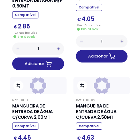
ENTRADA DE ÁGUA M/F
0,50MT
Compatível
Compatível
4.05
€
2.85
IVA
não
incluído
€
Em Stock
IVA
não
incluído
Em Stock
Adicionar
Adicionar
Ref.
010011
Ref.
010012
MANGUEIRA DE
MANGUEIRA DE
ENTRADA DE ÁGUA
ENTRADA DE ÁGUA
C/CURVA 2,00MT
C/CURVA 2,50MT
Compatível
Compatível
4.45
4.63
€
€