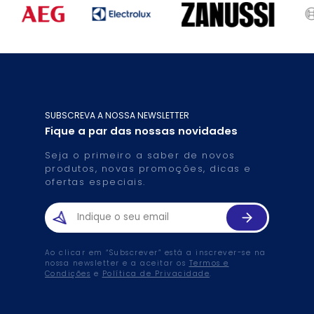
SUBSCREVA A NOSSA NEWSLETTER
Fique a par das nossas novidades
Seja o primeiro a saber de novos
produtos, novas promoções, dicas e
ofertas especiais.
Ao clicar em “Subscrever” está a inscrever-se na
nossa newsletter e a aceitar os
Termos e
Condições
e
Política de Privacidade
.