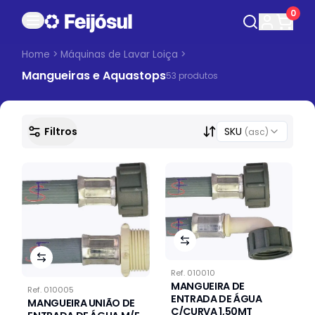
0
Home
>
Máquinas de Lavar Loiça
>
Mangueiras e Aquastops
53
produto
s
Filtros
SKU
(asc)
Ref.
010010
MANGUEIRA DE
Ref.
010005
ENTRADA DE ÁGUA
MANGUEIRA UNIÃO DE
C/CURVA 1,50MT