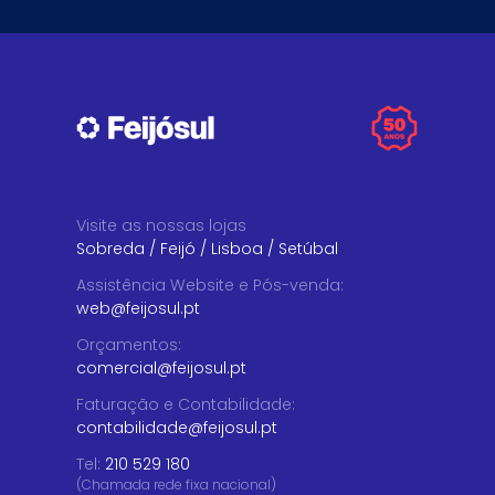
Visite as nossas lojas
Sobreda
/
Feijó
/
Lisboa
/
Setúbal
Assistência Website e Pós-venda
:
web@feijosul.pt
Orçamentos
:
comercial@feijosul.pt
Faturação e Contabilidade
:
contabilidade@feijosul.pt
Tel:
210 529 180
(Chamada rede fixa nacional)