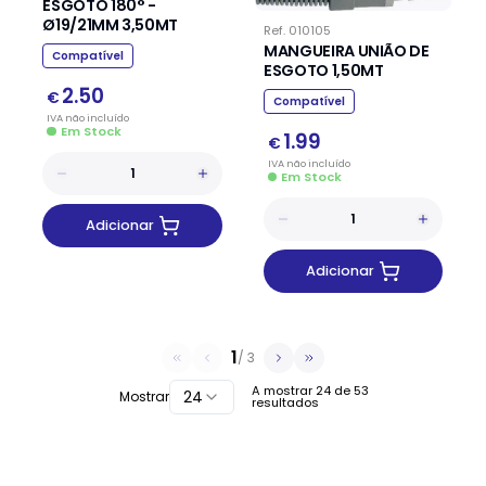
ESGOTO 180° -
Ø19/21MM 3,50MT
Ref.
010105
MANGUEIRA UNIÃO DE
Compatível
ESGOTO 1,50MT
2.50
€
Compatível
IVA
não
incluído
Em Stock
1.99
€
IVA
não
incluído
Em Stock
Adicionar
Adicionar
1
/
3
A mostrar
24
de
53
24
Mostrar
resultados