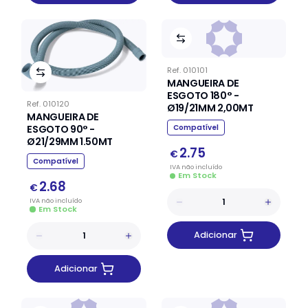
Ref.
010101
MANGUEIRA DE
ESGOTO 180° -
Ref.
010120
Ø19/21MM 2,00MT
MANGUEIRA DE
ESGOTO 90° -
Compatível
Ø21/29MM 1.50MT
2.75
€
Compatível
IVA
não
incluído
Em Stock
2.68
€
IVA
não
incluído
Em Stock
Adicionar
Adicionar