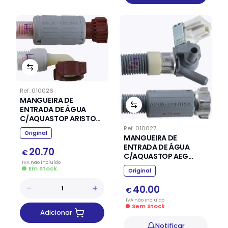
Ref.
010026
MANGUEIRA DE
ENTRADA DE ÁGUA
C/AQUASTOP ARISTON
INDESIT
Ref.
010027
Original
MANGUEIRA DE
ENTRADA DE ÁGUA
20.70
€
C/AQUASTOP AEG
IVA
não
incluído
ELECTROLUX ZANUSSI
Em Stock
Original
40.00
€
IVA
não
incluído
Sem Stock
Adicionar
Notificar