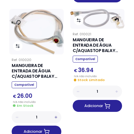
Ref.
010021
MANGUEIRA DE
ENTRADA DE ÁGUA
C/AQUASTOP BALAY
BOSCH SIEMENS
Compatível
Ref.
010020
MANGUEIRA DE
36.94
ENTRADA DE ÁGUA
€
C/AQUASTOP BALAY
IVA
não
incluído
Stock Limitado
BOSCH SIEMENS 668113
Compatível
26.00
€
IVA
não
incluído
Em Stock
Adicionar
Adicionar