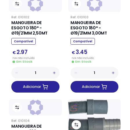
Ref.
010102
Ref.
010103
MANGUEIRA DE
MANGUEIRA DE
ESGOTO 180° -
ESGOTO 180° -
Ø19/21MM 2,50MT
Ø19/21MM 3,00MT
Compatível
Compatível
2.97
3.45
€
€
IVA
não
incluído
IVA
não
incluído
Em Stock
Em Stock
Adicionar
Adicionar
Ref.
010104
MANGUEIRA DE