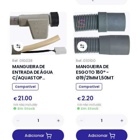
Ref.
010100
Ref.
010028
MANGUEIRA DE
MANGUEIRA DE
ESGOTO 180° -
ENTRADA DE ÁGUA
Ø19/21MM 1,50MT
C/AQUASTOP
SAMSUNG
Compatível
Compatível
2.20
21.00
€
€
IVA
não
incluído
IVA
não
incluído
Em Stock
Em Stock
Adicionar
Adicionar