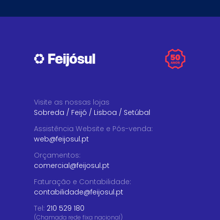
Visite as nossas lojas
Sobreda
/
Feijó
/
Lisboa
/
Setúbal
Assistência Website e Pós-venda
:
web@feijosul.pt
Orçamentos
:
comercial@feijosul.pt
Faturação e Contabilidade
:
contabilidade@feijosul.pt
Tel:
210 529 180
(Chamada rede fixa nacional)