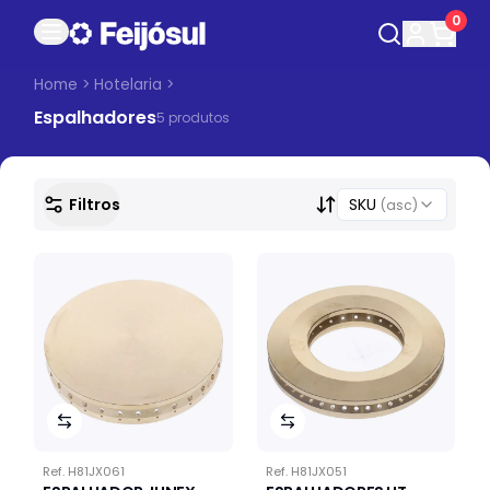
0
Home
>
Hotelaria
>
Espalhadores
5
produto
s
Filtros
SKU
(asc)
Ref.
H81JX061
Ref.
H81JX051