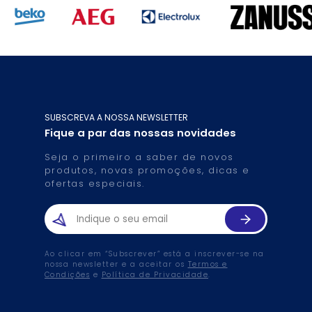
SUBSCREVA A NOSSA NEWSLETTER
Fique a par das nossas novidades
Seja o primeiro a saber de novos
produtos, novas promoções, dicas e
ofertas especiais.
Ao clicar em “Subscrever” está a inscrever-se na
nossa newsletter e a aceitar os
Termos e
Condições
e
Política de Privacidade
.