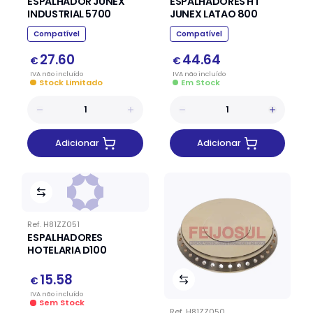
ESPALHADOR JUNEX
ESPALHADORES HT
INDUSTRIAL 5700
JUNEX LATAO 800
Compatível
Compatível
27.60
44.64
€
€
IVA
não
incluído
IVA
não
incluído
Stock Limitado
Em Stock
Adicionar
Adicionar
Ref.
H81ZZ051
ESPALHADORES
HOTELARIA D100
15.58
€
IVA
não
incluído
Sem Stock
Ref.
H81ZZ050