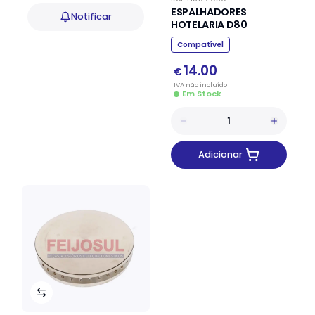
ESPALHADORES
Notificar
HOTELARIA D80
Compatível
14.00
€
IVA
não
incluído
Em Stock
Adicionar