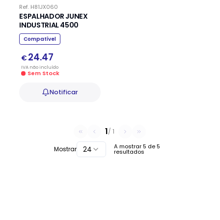
Ref.
H81JX060
ESPALHADOR JUNEX
INDUSTRIAL 4500
Compatível
24.47
€
IVA
não
incluído
Sem Stock
Notificar
1
/
1
A mostrar
5
de
5
24
Mostrar
resultados