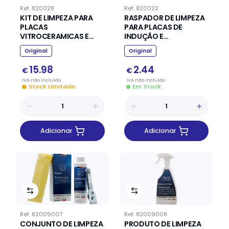
Ref.
820028
Ref.
820022
KIT DE LIMPEZA PARA
RASPADOR DE LIMPEZA
PLACAS
PARA PLACAS DE
VITROCERAMICAS E
INDUÇÃO E
INDUÇÃO WPRO
VITROCERÂMICA
Original
Original
15.98
2.44
€
€
IVA
não
incluído
IVA
não
incluído
Stock Limitado
Em Stock
Adicionar
Adicionar
Ref.
82009007
Ref.
82009008
CONJUNTO DE LIMPEZA
PRODUTO DE LIMPEZA