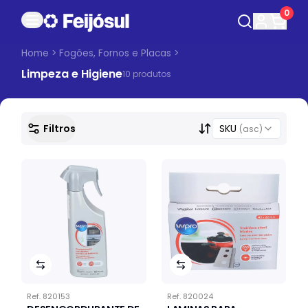
0
Home
>
Fogões, Fornos e Placas
>
Limpeza e Higiene
10
produto
s
Filtros
SKU
(asc)
Ref.
820153
Ref.
820024