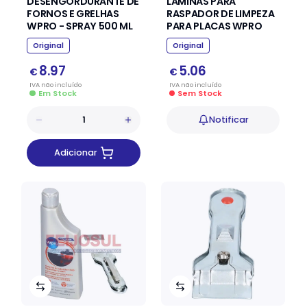
DESENGORDURANTE DE
LAMINAS PARA
FORNOS E GRELHAS
RASPADOR DE LIMPEZA
WPRO - SPRAY 500 ML
PARA PLACAS WPRO
Original
Original
8.97
5.06
€
€
IVA
não
incluído
IVA
não
incluído
Em Stock
Sem Stock
Notificar
Adicionar