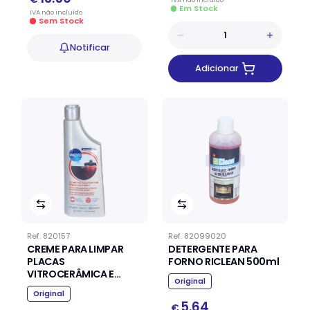
Em Stock
IVA
não
incluído
Sem Stock
Notificar
Adicionar
Ref.
820157
Ref.
82099020
CREME PARA LIMPAR
DETERGENTE PARA
PLACAS
FORNO RICLEAN 500ml
VITROCERÂMICA E
Original
INDUÇÃO
Original
5.64
€