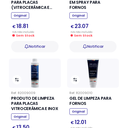
PARA PLACAS
EM SPRAY PARA
(VITROCERÂMICA E
FORNOS
INDUÇÃO)
Original
Original
18.81
23.07
€
€
IVA
não
incluído
IVA
não
incluído
Sem Stock
Sem Stock
Notificar
Notificar
Ref.
82009009
Ref.
82009010
PRODUTO DE LIMPEZA
GEL DE LIMPEZA PARA
PARA PLACAS
FORNOS
VITROCERÂMICA E INOX
Original
Original
12.01
€
13.50
€
IVA
não
incluído