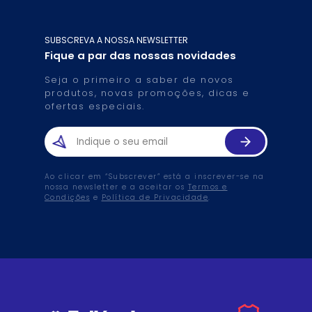
SUBSCREVA A NOSSA NEWSLETTER
Fique a par das nossas novidades
Seja o primeiro a saber de novos
produtos, novas promoções, dicas e
ofertas especiais.
Ao clicar em “Subscrever” está a inscrever-se na
nossa newsletter e a aceitar os
Termos e
Condições
e
Política de Privacidade
.