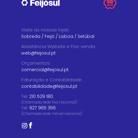
Visite as nossas lojas
Sobreda
/
Feijó
/
Lisboa
/
Setúbal
Assistência Website e Pós-venda
:
web@feijosul.pt
Orçamentos
:
comercial@feijosul.pt
Faturação e Contabilidade
:
contabilidade@feijosul.pt
Tel:
210 529 180
(Chamada rede fixa nacional)
Tel:
927 965 366
(Chamada rede móvel nacional)