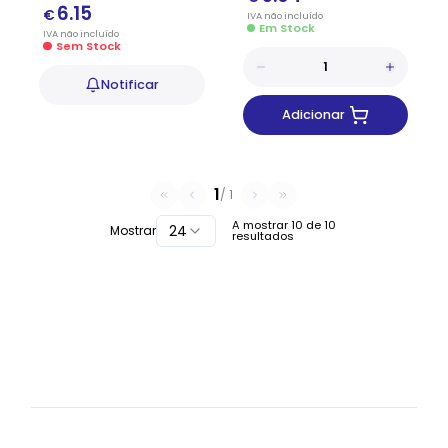
6.15
€
IVA
não
incluído
Em Stock
IVA
não
incluído
Sem Stock
Notificar
Adicionar
1
/
1
A mostrar
10
de
10
24
Mostrar
resultados