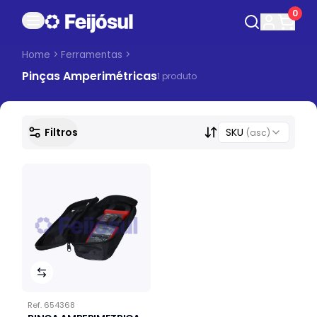
0
Home
>
Ferramentas
>
Pinças Amperimétricas
1
produto
Filtros
SKU
(asc)
Ref.
654368