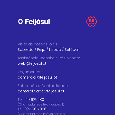
Visite as nossas lojas
Sobreda
/
Feijó
/
Lisboa
/
Setúbal
Assistência Website e Pós-venda
:
web@feijosul.pt
Orçamentos
:
comercial@feijosul.pt
Faturação e Contabilidade
:
contabilidade@feijosul.pt
Tel:
210 529 180
(Chamada rede fixa nacional)
Tel:
927 965 366
(Chamada rede móvel nacional)