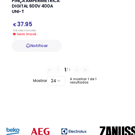
PINÇA AMPERIMETRICA
DIGITAL 600V 400A
UNI-T
37.95
€
IVA
não
incluído
Sem Stock
Notificar
1
/
1
A mostrar
1
de
1
24
Mostrar
resultados