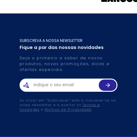
SUBSCREVA A NOSSA NEWSLETTER
Fique a par das nossas novidades
Seja o primeiro a saber de novos
produtos, novas promoções, dicas e
ofertas especiais.
Ao clicar em “Subscrever” está a inscrever-se na
nossa newsletter e a aceitar os
Termos e
Condições
e
Política de Privacidade
.