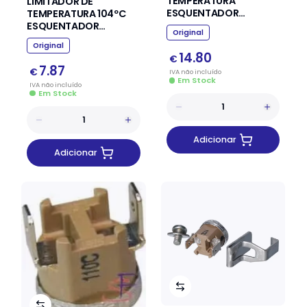
TEMPERATURA
LIMITADOR DE
ESQUENTADOR
TEMPERATURA 104ºC
JUNKERS VULCANO
ESQUENTADOR
Original
JUNKERS VULCANO
Original
14.80
€
7.87
€
IVA
não
incluído
Em Stock
IVA
não
incluído
Em Stock
Adicionar
Adicionar