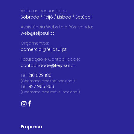
Visite as nossas lojas
Sobreda
/
Feijó
/
Lisboa
/
Setúbal
Assistência Website e Pós-venda
:
web@feijosul.pt
Orçamentos
:
comercial@feijosul.pt
Faturação e Contabilidade
:
contabilidade@feijosul.pt
Tel:
210 529 180
(Chamada rede fixa nacional)
Tel:
927 965 366
(Chamada rede móvel nacional)
Empresa