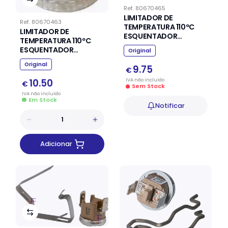
Ref.
80670465
LIMITADOR DE
Ref.
80670463
TEMPERATURA 110ºC
LIMITADOR DE
ESQUENTADOR
TEMPERATURA 110ºC
JUNKERS VULCANO
ESQUENTADOR
Original
8707206132
JUNKERS VULCANO
Original
8717206162
9.75
€
IVA
não
incluído
10.50
€
Sem Stock
IVA
não
incluído
Em Stock
Notificar
Adicionar