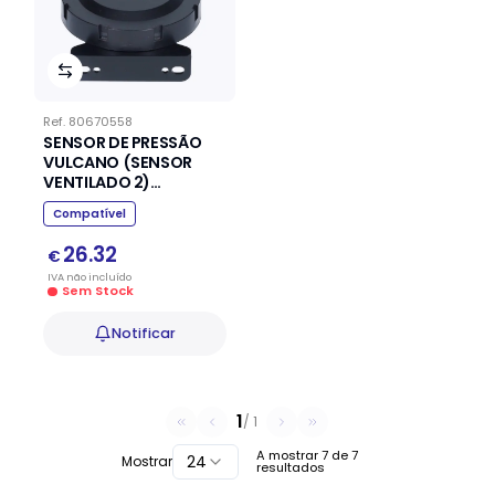
Ref.
80670558
SENSOR DE PRESSÃO
VULCANO (SENSOR
VENTILADO 2)
738726613
Compatível
26.32
€
IVA
não
incluído
Sem Stock
Notificar
1
/
1
A mostrar
7
de
7
24
Mostrar
resultados