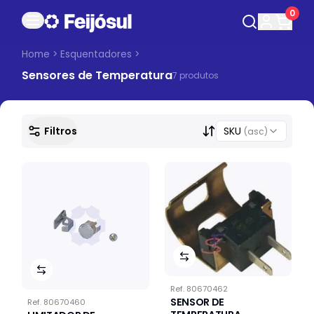
0
Home
>
Esquentadores
>
Sensores de Temperatura
7
produto
s
Filtros
SKU
(asc)
Ref.
80670462
SENSOR DE
Ref.
80670460