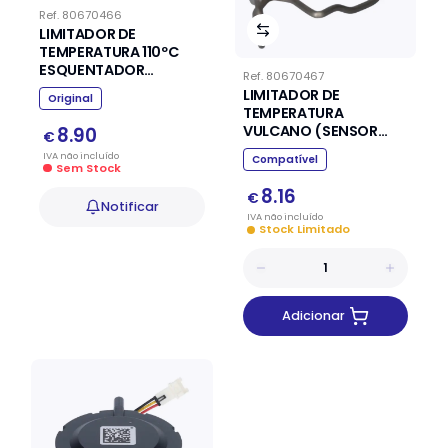
Ref.
80670466
LIMITADOR DE
TEMPERATURA 110ºC
ESQUENTADOR
Ref.
80670467
JUNKERS VULCANO
LIMITADOR DE
Original
TEMPERATURA
VULCANO (SENSOR
8.90
€
VENTILADO 2)
IVA
não
incluído
Compatível
738724530
Sem Stock
8.16
€
Notificar
IVA
não
incluído
Stock Limitado
Adicionar