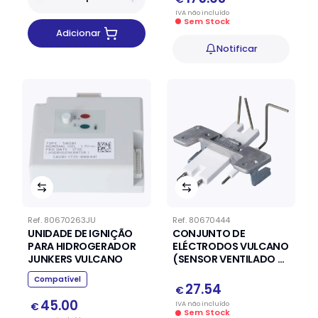
IVA
não
incluído
Sem Stock
Adicionar
Notificar
Ref.
80670263JU
Ref.
80670444
UNIDADE DE IGNIÇÃO
CONJUNTO DE
PARA HIDROGERADOR
ELÉCTRODOS VULCANO
JUNKERS VULCANO
(SENSOR VENTILADO 2)
738722978
Compatível
27.54
€
45.00
IVA
não
incluído
€
Sem Stock