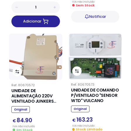
IVA
não
incluído
Sem Stock
Notificar
Adicionar
Ref.
80670573
Ref.
80670572
UNIDADE DE COMANDO
UNIDADE DE
P/VENTILADO "SENSOR
ALIMENTAÇÃO 220V
WTD" VULCANO
VENTILADO JUNKERS
VULCANO
Original
Original
163.23
84.90
€
€
IVA
não
incluído
IVA
não
incluído
Stock Limitado
Em Stock