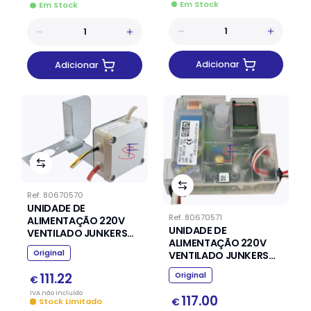
Em Stock
Em Stock
Adicionar
Adicionar
Ref.
80670570
UNIDADE DE
Ref.
80670571
ALIMENTAÇÃO 220V
UNIDADE DE
VENTILADO JUNKERS
ALIMENTAÇÃO 220V
VULCANO
Original
VENTILADO JUNKERS
VULCANO
Original
111.22
€
IVA
não
incluído
117.00
€
Stock Limitado