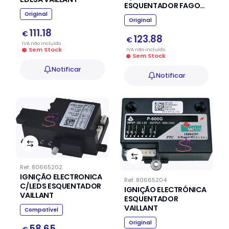
ESQUENTADOR FAGOR
EDESA
Original
Original
111.18
€
123.88
€
IVA
não
incluído
Sem Stock
IVA
não
incluído
Sem Stock
Notificar
Notificar
Ref.
80665202
IGNIÇÃO ELECTRONICA
Ref.
80665204
C/LEDS ESQUENTADOR
IGNIÇÃO ELECTRÓNICA
VAILLANT
ESQUENTADOR
VAILLANT
Compatível
Original
58.65