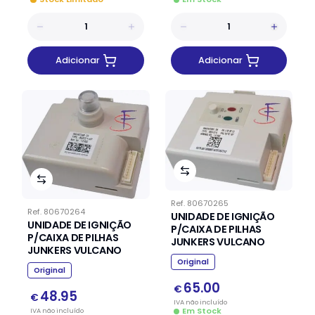
Adicionar
Adicionar
Ref.
80670265
Ref.
80670264
UNIDADE DE IGNIÇÃO
UNIDADE DE IGNIÇÃO
P/CAIXA DE PILHAS
P/CAIXA DE PILHAS
JUNKERS VULCANO
JUNKERS VULCANO
Original
Original
65.00
€
48.95
€
IVA
não
incluído
Em Stock
IVA
não
incluído