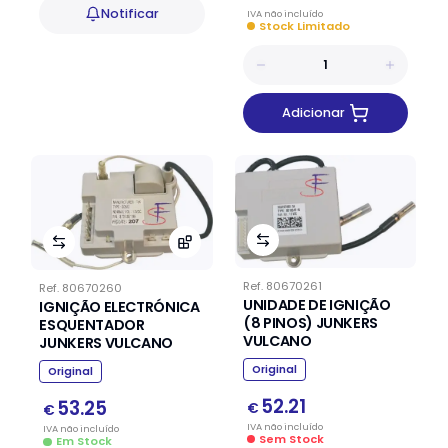
Notificar
IVA
não
incluído
Stock Limitado
Adicionar
Ref.
80670261
Ref.
80670260
UNIDADE DE IGNIÇÃO
IGNIÇÃO ELECTRÓNICA
(8 PINOS) JUNKERS
ESQUENTADOR
VULCANO
JUNKERS VULCANO
Original
Original
52.21
53.25
€
€
IVA
não
incluído
IVA
não
incluído
Sem Stock
Em Stock