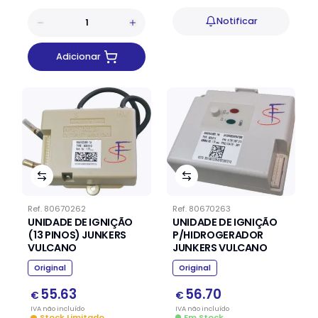
Notificar
Adicionar
Ref.
80670263
Ref.
80670262
UNIDADE DE IGNIÇÃO
UNIDADE DE IGNIÇÃO
P/HIDROGERADOR
(13 PINOS) JUNKERS
JUNKERS VULCANO
VULCANO
Original
Original
56.70
55.63
€
€
IVA
não
incluído
IVA
não
incluído
Em Stock
Stock Limitado