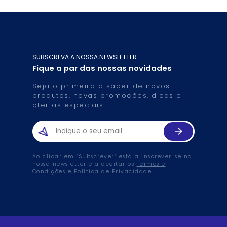
SUBSCREVA A NOSSA NEWSLETTER
Fique a par das nossas novidades
Seja o primeiro a saber de novos
produtos, novas promoções, dicas e
ofertas especiais.
Ao clicar em “Subscrever” está a inscrever-se na
nossa newsletter e a aceitar os
Termos e
Condições
e
Política de Privacidade
.