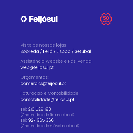
Visite as nossas lojas
Sobreda
/
Feijó
/
Lisboa
/
Setúbal
Assistência Website e Pós-venda
:
web@feijosul.pt
Orçamentos
:
comercial@feijosul.pt
Faturação e Contabilidade
:
contabilidade@feijosul.pt
Tel:
210 529 180
(Chamada rede fixa nacional)
Tel:
927 965 366
(Chamada rede móvel nacional)