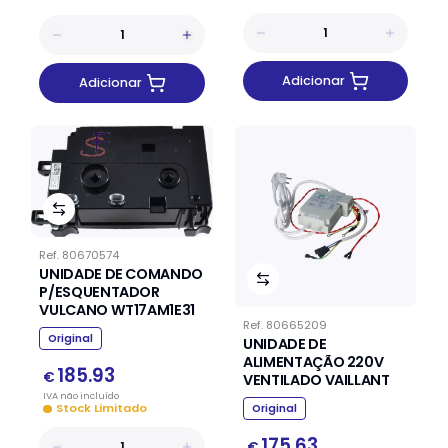
Adicionar
Adicionar
Ref.
80670574
UNIDADE DE COMANDO
P/ESQUENTADOR
VULCANO WT17AM1E31
Ref.
80665209
Original
UNIDADE DE
ALIMENTAÇÃO 220V
185.93
€
VENTILADO VAILLANT
IVA
não
incluído
Stock Limitado
Original
175.63
€