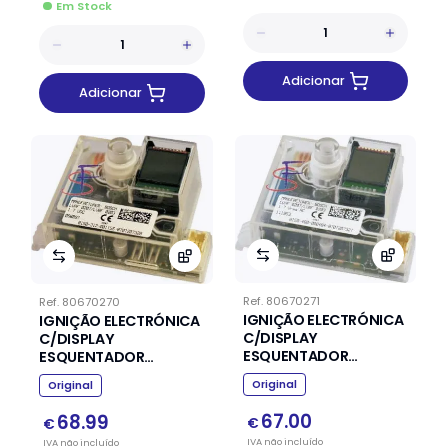
Em Stock
Adicionar
Adicionar
Ref.
80670271
Ref.
80670270
IGNIÇÃO ELECTRÓNICA
IGNIÇÃO ELECTRÓNICA
C/DISPLAY
C/DISPLAY
ESQUENTADOR
ESQUENTADOR
JUNKERS VULCANO
JUNKERS VULCANO
Original
Original
67.00
68.99
€
€
IVA
não
incluído
IVA
não
incluído