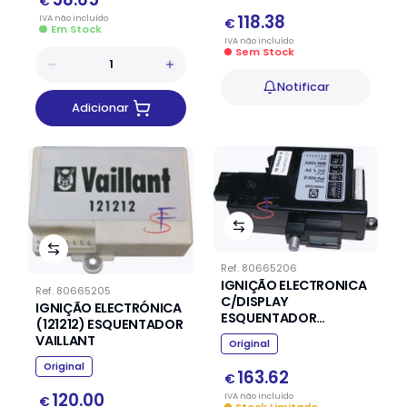
€
118.38
IVA
não
incluído
€
Em Stock
IVA
não
incluído
Sem Stock
Notificar
Adicionar
Ref.
80665206
IGNIÇÃO ELECTRONICA
Ref.
80665205
C/DISPLAY
IGNIÇÃO ELECTRÓNICA
ESQUENTADOR
(121212) ESQUENTADOR
VAILLANT
VAILLANT
Original
Original
163.62
€
120.00
IVA
não
incluído
€