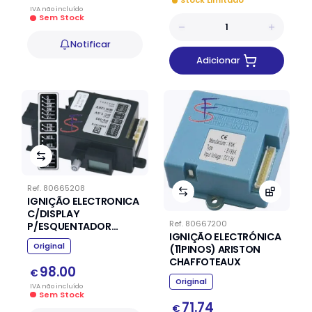
Stock Limitado
IVA
não
incluído
Sem Stock
Notificar
Adicionar
Ref.
80665208
IGNIÇÃO ELECTRONICA
C/DISPLAY
Ref.
80667200
P/ESQUENTADOR
IGNIÇÃO ELECTRÓNICA
VENTILADO VAILLANT
Original
(11PINOS) ARISTON
CHAFFOTEAUX
98.00
€
Original
IVA
não
incluído
Sem Stock
71.74
€